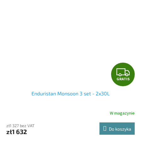
G
GRATIS
R
Enduristan Monsoon 3 set - 2x30L
A
T
W magazynie
I
zł1 327 bez VAT
Do koszyka
zł1 632
S