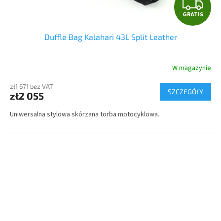
G
GRATIS
R
Duffle Bag Kalahari 43L Split Leather
A
T
W magazynie
I
zł1 671 bez VAT
SZCZEGÓŁY
zł2 055
S
Uniwersalna stylowa skórzana torba motocyklowa.