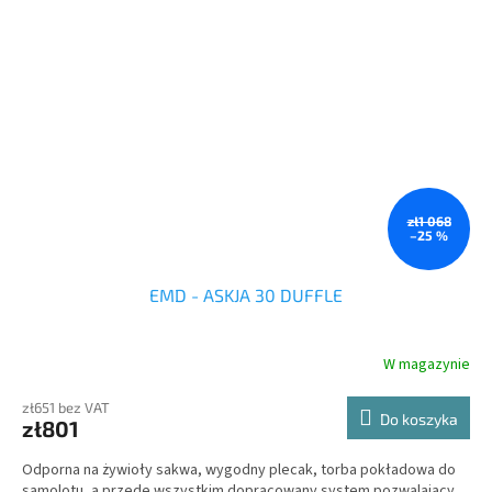
zł1 068
–25 %
EMD - ASKJA 30 DUFFLE
W magazynie
zł651 bez VAT
Do koszyka
zł801
Odporna na żywioły sakwa, wygodny plecak, torba pokładowa do
samolotu, a przede wszystkim dopracowany system pozwalający