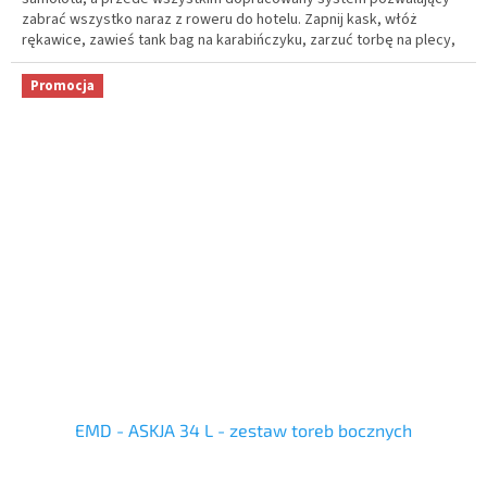
zabrać wszystko naraz z roweru do hotelu. Zapnij kask, włóż
rękawice, zawieś tank bag na karabińczyku, zarzuć torbę na plecy,
a ręce wciąż masz wolne.
Promocja
EMD - ASKJA 34 L - zestaw toreb bocznych