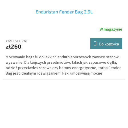
Enduristan Fender Bag 2,9L
W magazynie
zł211 bez VAT
Do koszyka
zł260
Mocowanie bagażu do lekkich enduro sportowych zawsze stanowi
wyzwanie. Dla lżejszych przedmiotów, takich jak zapasowe dętki,
odzież przeciwdeszczowa czy batony energetyczne, torba Fender
Bag jest idealnym rozwiązaniem. Haki umożliwiają mocne
zaciągnięcie paska, zapewniając pewne połączenie z błotnikiem.