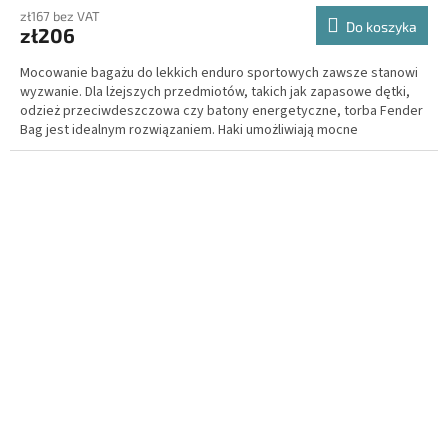
zł167 bez VAT
Do koszyka
zł206
Mocowanie bagażu do lekkich enduro sportowych zawsze stanowi
wyzwanie. Dla lżejszych przedmiotów, takich jak zapasowe dętki,
odzież przeciwdeszczowa czy batony energetyczne, torba Fender
Bag jest idealnym rozwiązaniem. Haki umożliwiają mocne
zaciągnięcie paska, zapewniając pewne połączenie z błotnikiem.