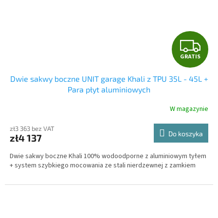
G
GRATIS
R
Dwie sakwy boczne UNIT garage Khali z TPU 35L - 45L +
A
Para płyt aluminiowych
T
W magazynie
I
zł3 363 bez VAT
Do koszyka
zł4 137
S
Dwie sakwy boczne Khali 100% wodoodporne z aluminiowym tyłem
+ system szybkiego mocowania ze stali nierdzewnej z zamkiem