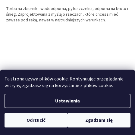
S
Torba na zbiornik - wodoodporna, pyłoszczelna, odporna na błoto i
śnieg. Zaprojektowana z myślą o rzeczach, które chcesz mieć
zawsze pod ręką, nawet w najtrudniejszych warunkach.
Ta strona używa plików cookie. Kontynuując przeglądanie
witryny, zgadzasz się na korzystanie z plików cookie.
Ustawienia
G
Odrzucić
Zgadzam się
GRATIS
R
Enduristan Sandstorm 5.03 - torba na zbiornik