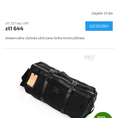
A
T
Zwykle 10 dni
I
zł1 337 bez VAT
SZCZEGÓŁY
zł1 644
S
Uniwersalna stylowa skórzana torba motocyklowa.