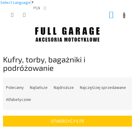
Select Language
▼
PLN
Przejść
KOSZY
do
treści
Kufry, torby, bagażniki i
podróżowanie
S
o
Polecamy
Najtańsze
Najdroższe
Najczęściej sprzedawane
r
t
Alfabetycznie
o
w
a
OTWORZYĆ FILTR
n
i