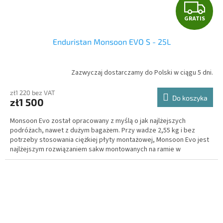
G
GRATIS
R
Enduristan Monsoon EVO S - 25L
A
T
Zazwyczaj dostarczamy do Polski w ciągu 5 dni.
I
zł1 220 bez VAT
Do koszyka
zł1 500
S
Monsoon Evo został opracowany z myślą o jak najlżejszych
podróżach, nawet z dużym bagażem. Przy wadze 2,55 kg i bez
potrzeby stosowania ciężkiej płyty montażowej, Monsoon Evo jest
najlżejszym rozwiązaniem sakw montowanych na ramie w
segmencie wysokiej jakości.