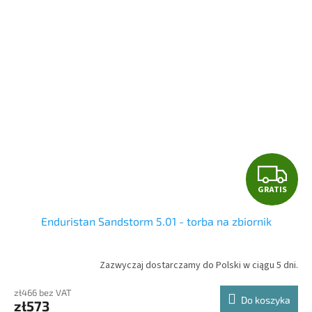
G
GRATIS
R
Enduristan Sandstorm 5.01 - torba na zbiornik
A
T
Zazwyczaj dostarczamy do Polski w ciągu 5 dni.
I
zł466 bez VAT
Do koszyka
zł573