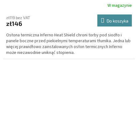
W magazynie
zł119 bez VAT
Do koszyka
zł146
Osłona termiczna Inferno Heat Shield chroni torby pod siodło i
panele boczne przed piekielnymi temperaturami tłumika. Jedna lub
więcej prawidłowo zainstalowanych osłon termicznych Inferno
może niezawodnie uniknąć stopienia.