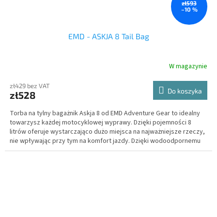
zł593
–10 %
EMD - ASKJA 8 Tail Bag
W magazynie
zł429 bez VAT
Do koszyka
zł528
Torba na tylny bagażnik Askja 8 od EMD Adventure Gear to idealny
towarzysz każdej motocyklowej wyprawy. Dzięki pojemności 8
litrów oferuje wystarczająco dużo miejsca na najważniejsze rzeczy,
nie wpływając przy tym na komfort jazdy. Dzięki wodoodpornemu
materiałowi i zamkom błyskawicznym o klasie IPX5 zawartość
pozostaje sucha nawet podczas deszczu.