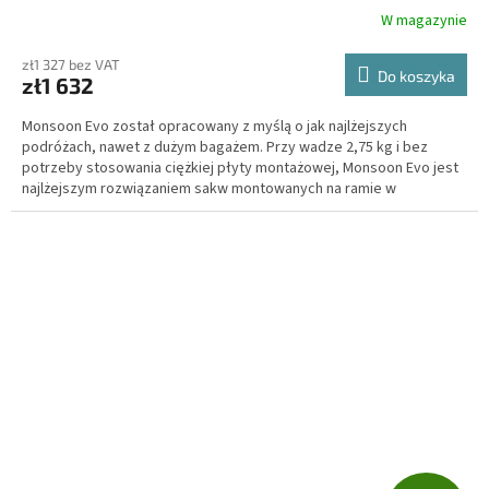
T
W magazynie
I
zł1 327 bez VAT
Do koszyka
zł1 632
S
Monsoon Evo został opracowany z myślą o jak najlżejszych
podróżach, nawet z dużym bagażem. Przy wadze 2,75 kg i bez
potrzeby stosowania ciężkiej płyty montażowej, Monsoon Evo jest
najlżejszym rozwiązaniem sakw montowanych na ramie w
segmencie wysokiej jakości.