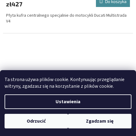
Do koszyka
zł427
Płyta kufra centralnego specjalnie do motocykli Ducati Multistrada
V4
Ta strona używa plików cookie. Kontynuując przeglądanie
witryny, zgadzasz się na korzystanie z plików cookie.
Ustawienia
Odrzucić
Zgadzam się
Uchwyt na butelki BUMOT do bocznych kufrów