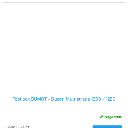
stronie do rury wydechowej. Komplet z zamkiem.
Tool box BUMOT - Ducati Multistrada 1200 / 1250
W magazynie
zł430 bez VAT