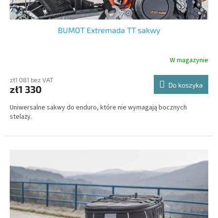
w
BUMOT Extremada TT sakwy
W magazynie
zł1 081 bez VAT
Do koszyka
zł1 330
Uniwersalne sakwy do enduro, które nie wymagają bocznych
stelaży.