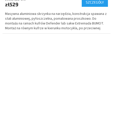
SZCZEGÓŁY
zł529
Masywna aluminiowa skrzynka na narzędzia, konstrukcja spawana z
stali aluminiowej, pyłoszczelna, pomalowana proszkowo. Do
montażu na ramach kufrów Defender lub sakw Extremada BUMOT.
Montaż na równym kufrze w kierunku motocykla, po przeciwnej
stronie do rury wydechowej. Komplet z zamkiem.