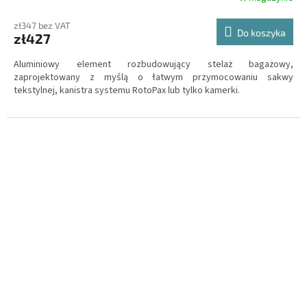
zł347 bez VAT
Do koszyka
zł427
Aluminiowy element rozbudowujący stelaż bagażowy,
zaprojektowany z myślą o łatwym przymocowaniu sakwy
tekstylnej, kanistra systemu RotoPax lub tylko kamerki.