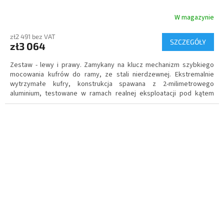
W magazynie
zł2 491 bez VAT
SZCZEGÓŁY
zł3 064
Zestaw - lewy i prawy. Zamykany na klucz mechanizm szybkiego
mocowania kufrów do ramy, ze stali nierdzewnej.
Ekstremalnie
wytrzymałe kufry
, konstrukcja spawana z 2-milimetrowego
aluminium, testowane w ramach realnej eksploatacji pod kątem
wodoszczelności.