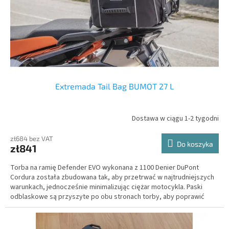
Extremada Tail Bag BUMOT 27 L
Dostawa w ciągu 1-2 tygodni
zł684 bez VAT
Do koszyka
zł841
Torba na ramię Defender EVO wykonana z 1100 Denier DuPont
Cordura została zbudowana tak, aby przetrwać w najtrudniejszych
warunkach, jednocześnie minimalizując ciężar motocykla. Paski
odblaskowe są przyszyte po obu stronach torby, aby poprawić
widoczność i bezpieczeństwo w warunkach słabego oświetlenia i
jazdy nocą.
Zmienna wysokość 16 - 29 centymetrów
.