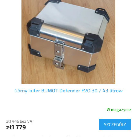
Górny kufer BUMOT Defender EVO 30 / 43 litrow
W magazynie
zł1 446 bez VAT
SZCZEGÓŁY
zł1 779