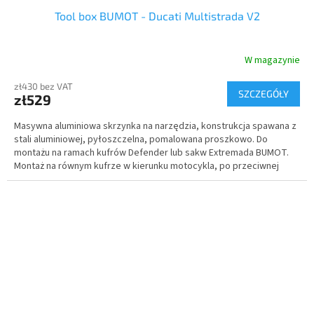
Tool box BUMOT - Ducati Multistrada V2
W magazynie
zł430 bez VAT
SZCZEGÓŁY
zł529
Masywna aluminiowa skrzynka na narzędzia, konstrukcja spawana z
stali aluminiowej, pyłoszczelna, pomalowana proszkowo. Do
montażu na ramach kufrów Defender lub sakw Extremada BUMOT.
Montaż na równym kufrze w kierunku motocykla, po przeciwnej
stronie do rury wydechowej. Komplet z zamkiem.