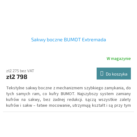
Sakwy boczne BUMOT Extremada
W magazynie
zł2 275 bez VAT
Do koszyka
zł2 798
Tekstylne sakwy boczne z mechanizmem szybkiego zamykania, do
tych samych ram, co kufry BUMOT. Najszybszy system zamiany
kufrów na sakwy, bez żadnej redukcji. Łączą wszystkie zalety
kufrów i sakw – łatwe mocowanie, utrzymują kształt i są przy tym
znacznie lżejsze niż kufry, lepiej nadają się i zapewniają większe
bezpieczeństwo podczas podróży w terenie – w razie upadku,
kontakt nogi z sakwą jest zawsze lżejszy niż z kufrem. Pojemność
74 litry.