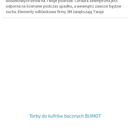
dodatkowych litrów na Twoje podróże.
Cordura zewnętrzna jest
odporna na ścieranie podczas upadku, a wewnątrz zawsze będzie
sucha.
Elementy odblaskowe firmy 3M zwiększają Twoje
bezpieczeństwo, zawsze będziesz lepiej widzieć w deszczu, we
mgle lub w nocy.
Torby do kufrów bocznych BUMOT