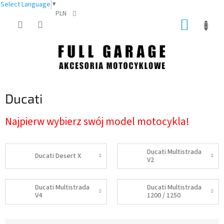
Select Language
▼
PLN
Przejść
KOSZY
do
treści
Ducati
Najpierw wybierz swój model motocykla!
Ducati Multistrada
Ducati Desert X
V2
Ducati Multistrada
Ducati Multistrada
V4
1200 / 1250
S