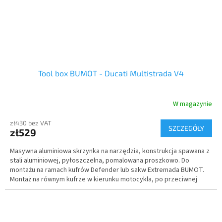
Tool box BUMOT - Ducati Multistrada V4
W magazynie
zł430 bez VAT
SZCZEGÓŁY
zł529
Masywna aluminiowa skrzynka na narzędzia, konstrukcja spawana z
stali aluminiowej, pyłoszczelna, pomalowana proszkowo. Do
montażu na ramach kufrów Defender lub sakw Extremada BUMOT.
Montaż na równym kufrze w kierunku motocykla, po przeciwnej
stronie do rury wydechowej. Komplet z zamkiem.