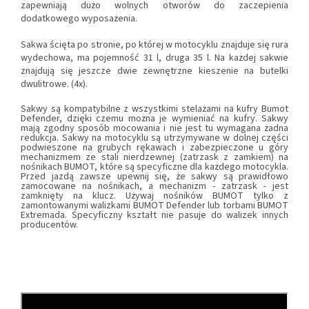
zapewniają dużo wolnych otworów do zaczepienia
dodatkowego wyposażenia.
Sakwa ścięta po stronie, po której w motocyklu znajduje się rura
wydechowa, ma pojemność 31 l, druga 35 l. Na każdej sakwie
znajdują się jeszcze dwie zewnętrzne kieszenie na butelki
dwulitrowe. (4x).
Sakwy są kompatybilne z wszystkimi stelażami na kufry Bumot
Defender, dzięki czemu można je wymieniać na kufry. Sakwy
mają zgodny sposób mocowania i nie jest tu wymagana żadna
redukcja. Sakwy na motocyklu są utrzymywane w dolnej części
podwieszone na grubych rękawach i zabezpieczone u góry
mechanizmem ze stali nierdzewnej (zatrzask z zamkiem) na
nośnikach BUMOT, które są specyficzne dla każdego motocykla.
Przed jazdą zawsze upewnij się, że sakwy są prawidłowo
zamocowane na nośnikach, a mechanizm - zatrzask - jest
zamknięty na klucz. Używaj nośników BUMOT tylko z
zamontowanymi walizkami BUMOT Defender lub torbami BUMOT
Extremada. Specyficzny kształt nie pasuje do walizek innych
producentów.