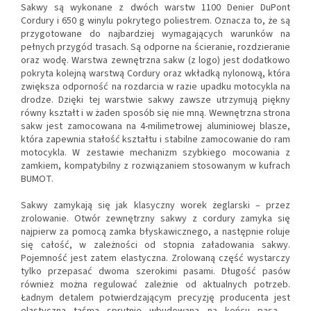
Sakwy są wykonane z dwóch warstw 1100 Denier DuPont
Cordury i 650 g winylu pokrytego poliestrem. Oznacza to, że są
przygotowane do najbardziej wymagających warunków na
pełnych przygód trasach. Są odporne na ścieranie, rozdzieranie
oraz wodę. Warstwa zewnętrzna sakw (z logo) jest dodatkowo
pokryta kolejną warstwą Cordury oraz wkładką nylonową, która
zwiększa odporność na rozdarcia w razie upadku motocykla na
drodze. Dzięki tej warstwie sakwy zawsze utrzymują piękny
równy kształt i w żaden sposób się nie mną. Wewnętrzna strona
sakw jest zamocowana na 4-milimetrowej aluminiowej blasze,
która zapewnia stałość kształtu i stabilne zamocowanie do ram
motocykla. W zestawie mechanizm szybkiego mocowania z
zamkiem, kompatybilny z rozwiązaniem stosowanym w kufrach
BUMOT.
Sakwy zamykają się jak klasyczny worek żeglarski – przez
zrolowanie. Otwór zewnętrzny sakwy z cordury zamyka się
najpierw za pomocą zamka błyskawicznego, a następnie roluje
się całość, w zależności od stopnia załadowania sakwy.
Pojemność jest zatem elastyczna. Zrolowaną część wystarczy
tylko przepasać dwoma szerokimi pasami. Długość pasów
również można regulować zależnie od aktualnych potrzeb.
Ładnym detalem potwierdzającym precyzję producenta jest