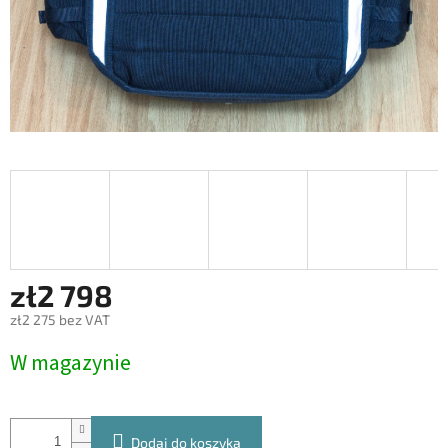
zł2 798
zł2 275 bez VAT
Cena
W magazynie
jednostkowa:
Dodaj do koszyka