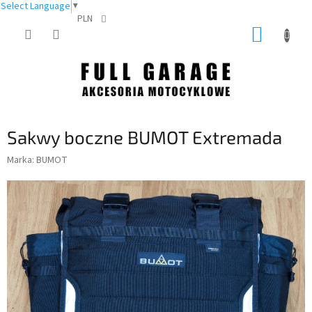
Select Language
▼
PLN
Przejść
KOSZY
do
treści
Sakwy boczne BUMOT Extremada
Marka:
BUMOT