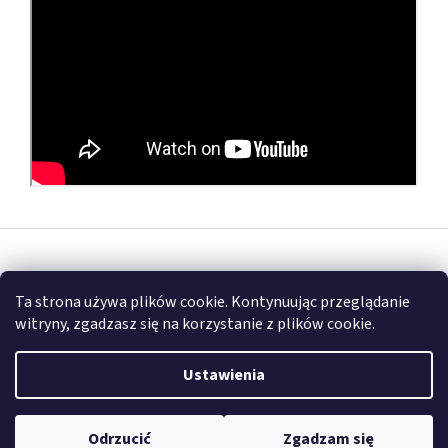
S
t
Opracował Shoptet
o
Ta strona używa plików cookie. Kontynuując przeglądanie
p
witryny, zgadzasz się na korzystanie z plików cookie.
k
Copyright 2026
FULLGARAGE
. Wszystkie prawa zastrzeżone.
a
Ustawienia
Odrzucić
Zgadzam się