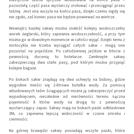
elastyczna taśma sprytnie wbudowana na końcu pasa –
pozostałą część pasa wystarczy zrolować i przeciągnąć przez
taśmę. Jest ona wszyta na końcu pasa, dzięki czemu nigdy się
nie zgubi, zaś koniec pasa nie będzie powiewać na wietrze.
Wewnątrz każdej sakwy można znaleźć kolejny wodoszczelny
worek żeglarski, który zapewnia wodoszczelność, a przy tym
można go w dowolnym momencie w całości wyjąć. Dzięki temu z
motocykla nie trzeba wyciągać całych sakw – mogą one
pozostać na pojeździe. Po całodziennej jeździe w błocie z
pewnością docenią to hotelarze. Zamknięte sakwy
zabezpieczają dwa stałe pasy, pod którym można przypiąć
kolejne bagaże.
Po bokach sakw znajdują się dwa uchwyty na bidony, gdzie
wygodnie mieści się 2-litrowa butelka wody. Za pomocą
wbudowanych taśm ściągających można ją zabezpieczyć przed
wypadnięciem, niezależnie od nierówności terenu. Łączna
pojemność 8 litrów wody na drogę to z pewnością
wystarczający zapas. Sakwy mają na bokach paski odblaskowe
3M, co zapewnia lepszą widoczność w czasie zmroku i
ciemności.
Na górnej krawędzi sakwy posiadają wszyte paski, które