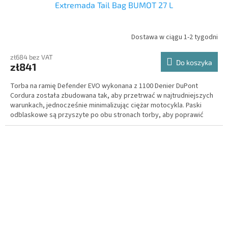
Extremada Tail Bag BUMOT 27 L
Dostawa w ciągu 1-2 tygodni
zł684 bez VAT
Do koszyka
zł841
Torba na ramię Defender EVO wykonana z 1100 Denier DuPont
Cordura została zbudowana tak, aby przetrwać w najtrudniejszych
warunkach, jednocześnie minimalizując ciężar motocykla. Paski
odblaskowe są przyszyte po obu stronach torby, aby poprawić
widoczność i bezpieczeństwo w warunkach słabego oświetlenia i
jazdy nocą.
Zmienna wysokość 16 - 29 centymetrów
.