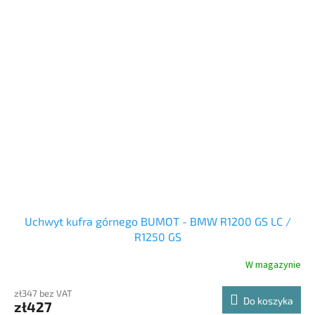
kontakt nogi z sakwą jest zawsze lżejszy niż z kufrem. Pojemność
74 litry.
Uchwyt kufra górnego BUMOT - BMW R1200 GS LC /
R1250 GS
W magazynie
zł347 bez VAT
Do koszyka
zł427