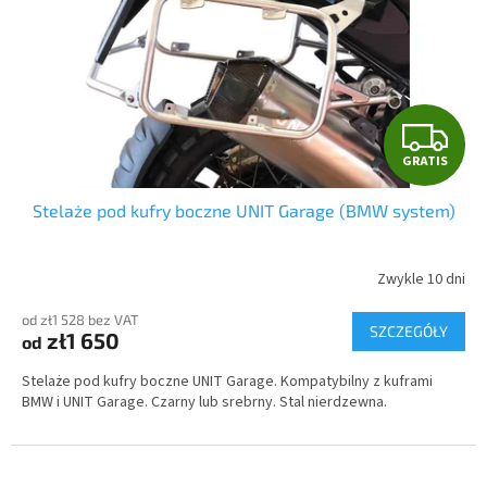
G
GRATIS
R
Stelaże pod kufry boczne UNIT Garage (BMW system)
A
T
Zwykle 10 dni
I
od zł1 528 bez VAT
SZCZEGÓŁY
zł1 650
od
S
Stelaże pod kufry boczne UNIT Garage. Kompatybilny z kuframi
BMW i UNIT Garage. Czarny lub srebrny. Stal nierdzewna.