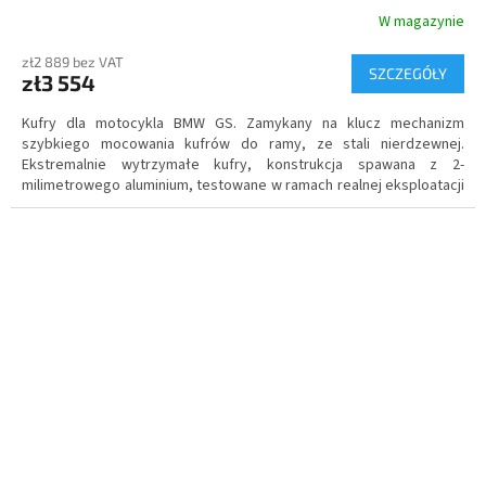
W magazynie
zł2 889 bez VAT
SZCZEGÓŁY
zł3 554
Kufry dla motocykla BMW GS. Zamykany na klucz mechanizm
szybkiego mocowania kufrów do ramy, ze stali nierdzewnej.
Ekstremalnie wytrzymałe kufry
, konstrukcja spawana z 2-
milimetrowego aluminium, testowane w ramach realnej eksploatacji
pod kątem wodoszczelności. Możliwość rozbudowy o skrzynkę na
narzędzia.