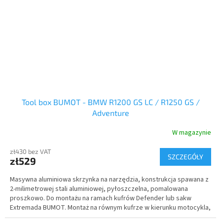
Tool box BUMOT - BMW R1200 GS LC / R1250 GS /
Adventure
W magazynie
zł430 bez VAT
SZCZEGÓŁY
zł529
Masywna aluminiowa skrzynka na narzędzia, konstrukcja spawana z
2-milimetrowej stali aluminiowej, pyłoszczelna, pomalowana
proszkowo. Do montażu na ramach kufrów Defender lub sakw
Extremada BUMOT. Montaż na równym kufrze w kierunku motocykla,
po przeciwnej stronie do rury wydechowej. Komplet z zamkiem.