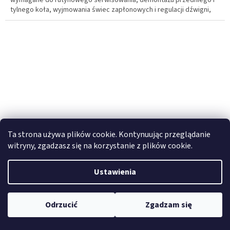
wymagane do rutynowego serwisowania, demontażu przedniego i
tylnego koła, wyjmowania świec zapłonowych i regulacji dźwigni,
kierownicy oraz inne różne rzeczy. Użyteczny dla każdego
motocyklisty i mężczyzny od usług domowych.
Ta strona używa plików cookie. Kontynuując przeglądanie
witryny, zgadzasz się na korzystanie z plików cookie.
Ustawienia
BMW R1200GS – Ultimate Protection Combo Outback
Odrzucić
Zgadzam się
Motortek
W magazynie