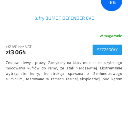
–6 %
Kufry BUMOT DEFENDER EVO
W magazynie
zł2 491 bez VAT
SZCZEGÓŁY
zł3 064
Zestaw - lewy i prawy. Zamykany na klucz mechanizm szybkiego
mocowania kufrów do ramy, ze stali nierdzewnej.
Ekstremalnie
wytrzymałe kufry
, konstrukcja spawana z 2-milimetrowego
aluminium, testowane w ramach realnej eksploatacji pod kątem
wodoszczelności.