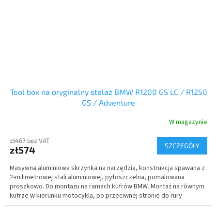
Tool box na oryginalny stelaż BMW R1200 GS LC / R1250
GS / Adventure
W magazynie
zł467 bez VAT
SZCZEGÓŁY
zł574
Masywna aluminiowa skrzynka na narzędzia, konstrukcja spawana z
2-milimetrowej stali aluminiowej, pyłoszczelna, pomalowana
proszkowo. Do montażu na ramach kufrów BMW. Montaż na równym
kufrze w kierunku motocykla, po przeciwnej stronie do rury
wydechowej. Komplet z zamkiem.