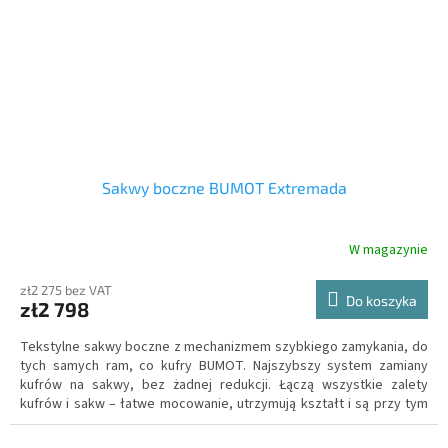
Sakwy boczne BUMOT Extremada
W magazynie
zł2 275 bez VAT
Do koszyka
zł2 798
Tekstylne sakwy boczne z mechanizmem szybkiego zamykania, do
tych samych ram, co kufry BUMOT. Najszybszy system zamiany
kufrów na sakwy, bez żadnej redukcji. Łączą wszystkie zalety
kufrów i sakw – łatwe mocowanie, utrzymują kształt i są przy tym
znacznie lżejsze niż kufry, lepiej nadają się i zapewniają większe
bezpieczeństwo podczas podróży w terenie – w razie upadku,