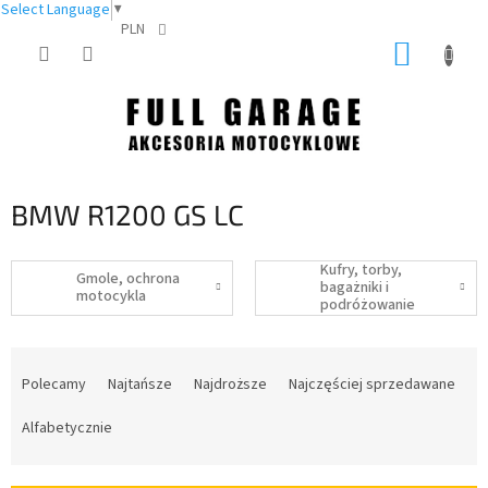
Select Language
▼
PLN
Przejść
KOSZY
do
treści
BMW R1200 GS LC
Kufry, torby,
Gmole, ochrona
bagażniki i
motocykla
podróżowanie
S
o
Polecamy
Najtańsze
Najdroższe
Najczęściej sprzedawane
r
t
Alfabetycznie
o
w