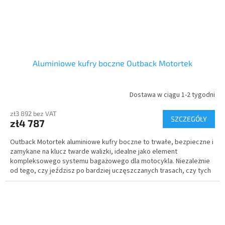
Aluminiowe kufry boczne Outback Motortek
Dostawa w ciągu 1-2 tygodni
zł3 892 bez VAT
SZCZEGÓŁY
zł4 787
Outback Motortek aluminiowe kufry boczne to trwałe, bezpieczne i
zamykane na klucz twarde walizki, idealne jako element
kompleksowego systemu bagażowego dla motocykla. Niezależnie
od tego, czy jeździsz po bardziej uczęszczanych trasach, czy tych
mniej, twoje bagaże i cenne przedmioty są zawsze bezpieczne i
chronione.