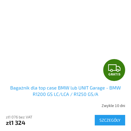
G
GRATIS
R
Bagażnik dla top case BMW lub UNIT Garage - BMW
A
R1200 GS LC/LCA / R1250 GS/A
T
Zwykle 10 dni
I
zł1 076 bez VAT
SZCZEGÓŁY
zł1 324
S