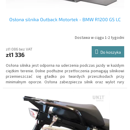
Osłona silnika Outback Motortek - BMW R1200 GS LC
Dostawa w ciągu 1-2 tygodni
zł1 086 bez VAT
Do koszyka
zł1 336
Osłona silnika jest odporna na uderzenia podczas jazdy w każdym
ciężkim terenie. Dolne podłużne przetłoczenia pomagają silnikowi
przemieszczać się gładko po twardych przeszkodach przy
minimalnym oporze. Osłona zabezpiecza silnik oraz wylot rury
wydechowej przed odskakującymi kamieniami oraz błotem, dzięki
czemu niezabłocony silnik jest przez cały czas optymalnie
chłodzony.