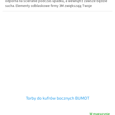
odporna na ścieranie podczas upadku, a wewnątrz zawsze będzie
sucha.
Elementy odblaskowe firmy 3M zwiększają Twoje
bezpieczeństwo, zawsze będziesz lepiej widzieć w deszczu, we
mgle lub w nocy.
Torby do kufrów bocznych BUMOT
W magazynie