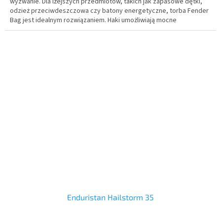
wyzwanie. Dla lżejszych przedmiotów, takich jak zapasowe dętki,
odzież przeciwdeszczowa czy batony energetyczne, torba Fender
Bag jest idealnym rozwiązaniem. Haki umożliwiają mocne
zaciągnięcie paska, zapewniając pewne połączenie z błotnikiem.
Enduristan Hailstorm 35