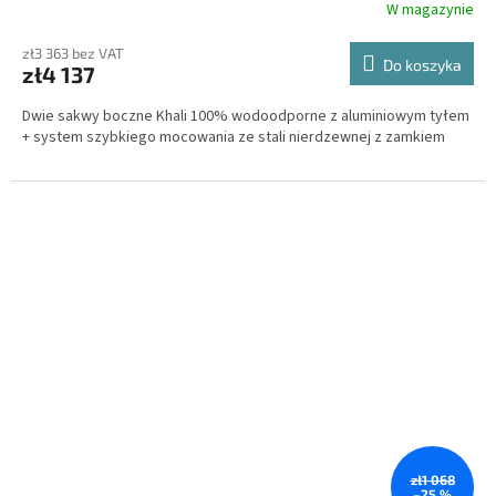
T
W magazynie
I
zł3 363 bez VAT
Do koszyka
zł4 137
S
Dwie sakwy boczne Khali 100% wodoodporne z aluminiowym tyłem
+ system szybkiego mocowania ze stali nierdzewnej z zamkiem
zł1 068
–25 %