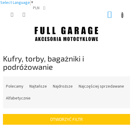
Select Language
▼
PLN
Przejść
KOSZY
do
treści
Kufry, torby, bagażniki i
podróżowanie
S
o
Polecamy
Najtańsze
Najdroższe
Najczęściej sprzedawane
r
t
Alfabetycznie
o
w
a
OTWORZYĆ FILTR
n
i