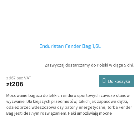
Enduristan Fender Bag 1,6L
Zazwyczaj dostarczamy do Polski w ciągu 5 dni.
zł167 bez VAT
Do koszyka
zł206
Mocowanie bagażu do lekkich enduro sportowych zawsze stanowi
wyzwanie. Dla lżejszych przedmiotów, takich jak zapasowe dętki,
odzież przeciwdeszczowa czy batony energetyczne, torba Fender
Bag jest idealnym rozwiązaniem. Haki umożliwiają mocne
zaciągnięcie paska, zapewniając pewne połączenie z błotnikiem.