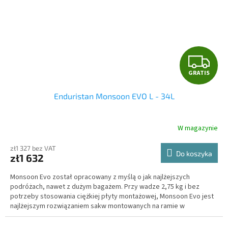
G
GRATIS
R
Enduristan Monsoon EVO L - 34L
A
T
W magazynie
I
zł1 327 bez VAT
Do koszyka
zł1 632
S
Monsoon Evo został opracowany z myślą o jak najlżejszych
podróżach, nawet z dużym bagażem. Przy wadze 2,75 kg i bez
potrzeby stosowania ciężkiej płyty montażowej, Monsoon Evo jest
najlżejszym rozwiązaniem sakw montowanych na ramie w
segmencie wysokiej jakości.