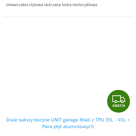
S
Uniwersalna stylowa skórzana torba motocyklowa.
G
GRATIS
R
Dwie sakwy boczne UNIT garage Khali z TPU 35L - 45L +
A
Para płyt aluminiowych