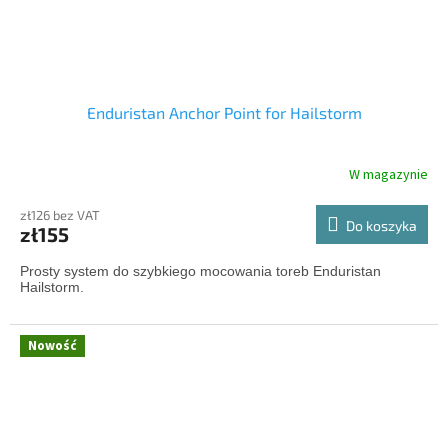
Enduristan Anchor Point for Hailstorm
W magazynie
zł126 bez VAT
Do koszyka
zł155
Prosty system do szybkiego mocowania toreb Enduristan
Hailstorm.
Nowość