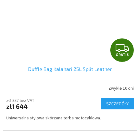
G
GRATIS
R
Duffle Bag Kalahari 25L Split Leather
A
T
Zwykle 10 dni
I
zł1 337 bez VAT
SZCZEGÓŁY
zł1 644
S
Uniwersalna stylowa skórzana torba motocyklowa.