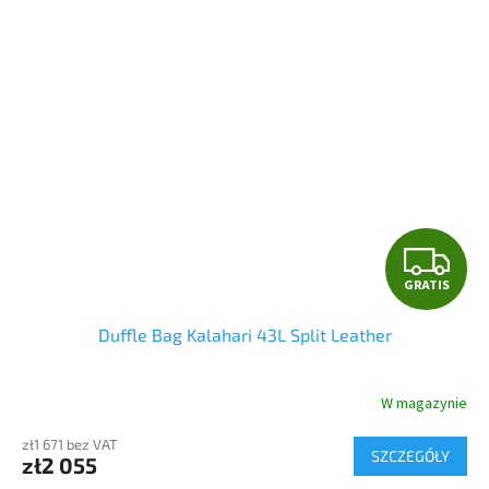
G
GRATIS
R
Duffle Bag Kalahari 43L Split Leather
A
T
W magazynie
I
zł1 671 bez VAT
SZCZEGÓŁY
zł2 055