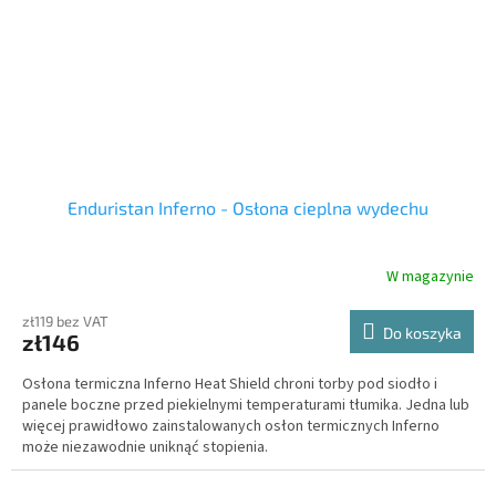
Enduristan Inferno - Osłona cieplna wydechu
W magazynie
zł119 bez VAT
Do koszyka
zł146
Osłona termiczna Inferno Heat Shield chroni torby pod siodło i
panele boczne przed piekielnymi temperaturami tłumika. Jedna lub
więcej prawidłowo zainstalowanych osłon termicznych Inferno
może niezawodnie uniknąć stopienia.