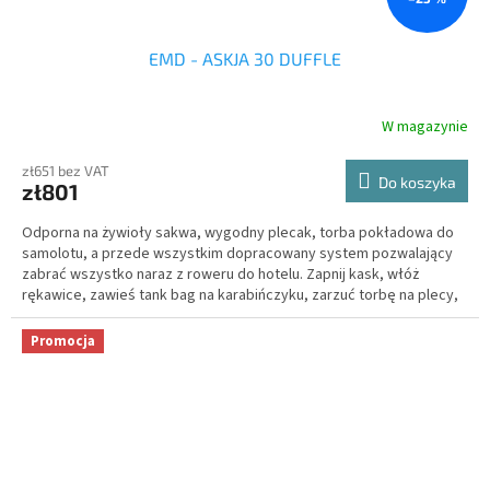
EMD - ASKJA 30 DUFFLE
W magazynie
zł651 bez VAT
Do koszyka
zł801
Odporna na żywioły sakwa, wygodny plecak, torba pokładowa do
samolotu, a przede wszystkim dopracowany system pozwalający
zabrać wszystko naraz z roweru do hotelu. Zapnij kask, włóż
rękawice, zawieś tank bag na karabińczyku, zarzuć torbę na plecy,
a ręce wciąż masz wolne.
Promocja