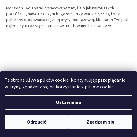
S
Monsoon Evo został opracowany z myślą o jak najlżejszych
podróżach, nawet z dużym bagażem. Przy wadze 2,55 kg i bez
potrzeby stosowania ciężkiej płyty montażowej, Monsoon Evo jest
najlżejszym rozwiązaniem sakw montowanych na ramie w
segmencie wysokiej jakości.
Ta strona używa plików cookie. Kontynuując przeglądanie
witryny, zgadzasz się na korzystanie z plików cookie.
Ustawienia
Odrzucić
Zgadzam się
Enduristan ROKstraps - ROK1400