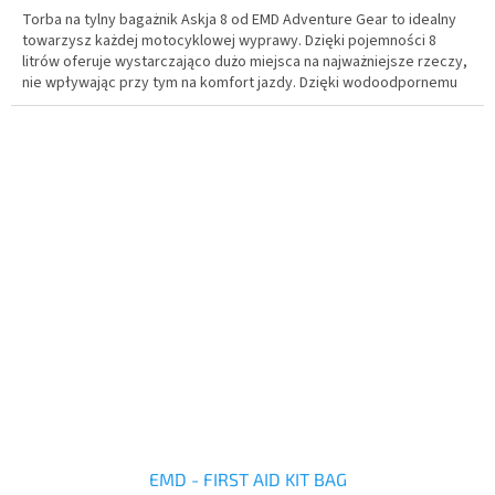
Torba na tylny bagażnik Askja 8 od EMD Adventure Gear to idealny
towarzysz każdej motocyklowej wyprawy. Dzięki pojemności 8
litrów oferuje wystarczająco dużo miejsca na najważniejsze rzeczy,
nie wpływając przy tym na komfort jazdy. Dzięki wodoodpornemu
materiałowi i zamkom błyskawicznym o klasie IPX5 zawartość
pozostaje sucha nawet podczas deszczu.
EMD - FIRST AID KIT BAG