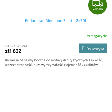
G
GRATIS
R
Enduristan Monsoon 3 set - 2x30L
A
T
W magazynie
I
zł1 327 bez VAT
Do koszyka
zł1 632
S
Uniwersalne sakwy boczne do motocykli turystycznych. Lekkość,
wszechstronność, duża wytrzymałość. Pojemność 2x30 litrów.