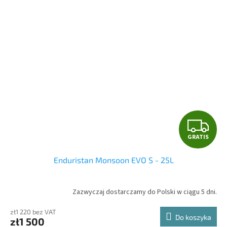
G
GRATIS
R
Enduristan Monsoon EVO S - 25L
A
T
Zazwyczaj dostarczamy do Polski w ciągu 5 dni.
I
zł1 220 bez VAT
Do koszyka
zł1 500