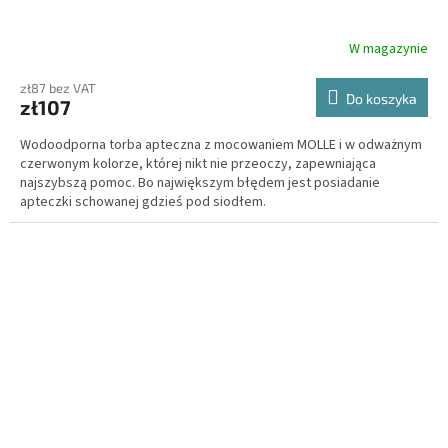
W magazynie
zł87 bez VAT
Do koszyka
zł107
Wodoodporna torba apteczna z mocowaniem MOLLE i w odważnym
czerwonym kolorze, której nikt nie przeoczy, zapewniająca
najszybszą pomoc. Bo największym błędem jest posiadanie
apteczki schowanej gdzieś pod siodłem.