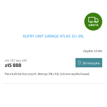
G
GRATIS
R
KUFRY UNIT GARAGE ATLAS 32+39L
A
T
Zwykle 10 dni
I
zł4 787 bez VAT
Do koszyka
zł5 888
S
Para kufrów bocznych. Wersja 39L+32L (strona wydechowa)