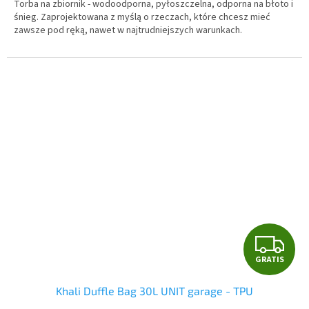
Torba na zbiornik - wodoodporna, pyłoszczelna, odporna na błoto i
śnieg. Zaprojektowana z myślą o rzeczach, które chcesz mieć
zawsze pod ręką, nawet w najtrudniejszych warunkach.
G
GRATIS
R
Khali Duffle Bag 30L UNIT garage - TPU
A