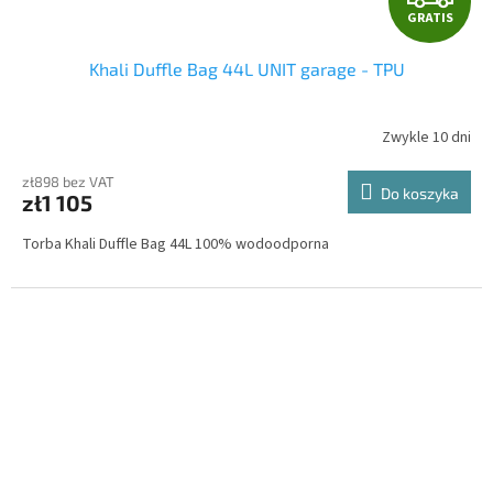
GRATIS
R
Khali Duffle Bag 44L UNIT garage - TPU
A
T
Zwykle 10 dni
I
zł898 bez VAT
Do koszyka
zł1 105
S
Torba Khali Duffle Bag 44L 100% wodoodporna