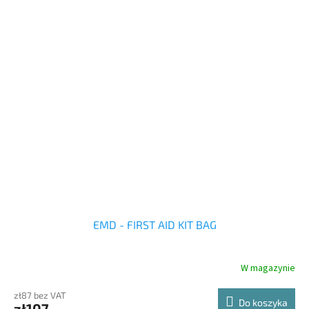
pozostaje sucha nawet podczas deszczu.
EMD - FIRST AID KIT BAG
W magazynie
zł87 bez VAT
Do koszyka
zł107