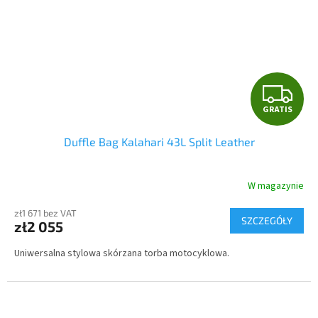
G
GRATIS
R
Duffle Bag Kalahari 43L Split Leather
A
T
W magazynie
I
zł1 671 bez VAT
SZCZEGÓŁY
zł2 055
S
Uniwersalna stylowa skórzana torba motocyklowa.