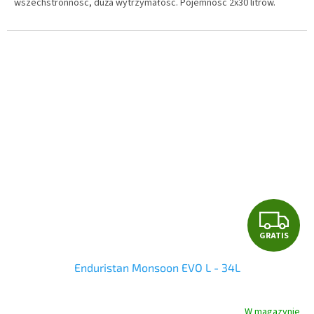
wszechstronność, duża wytrzymałość. Pojemność 2x30 litrów.
G
GRATIS
R
Enduristan Monsoon EVO L - 34L
A
T
W magazynie