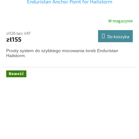
Enduristan Anchor Point for Hailstorm
W magazynie
zł126 bez VAT
Do koszyka
zł155
Prosty system do szybkiego mocowania toreb Enduristan
Hailstorm.
Nowość