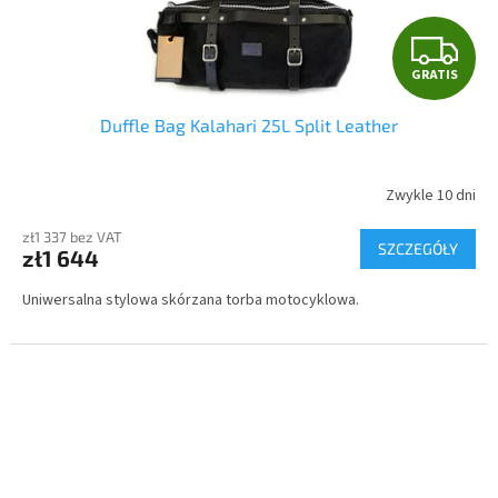
G
GRATIS
R
Duffle Bag Kalahari 25L Split Leather
A
T
Zwykle 10 dni
I
zł1 337 bez VAT
SZCZEGÓŁY
zł1 644
S
Uniwersalna stylowa skórzana torba motocyklowa.