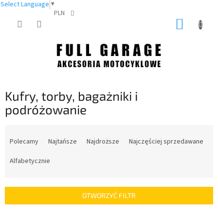
Select Language
▼
PLN
Przejść
KOSZY
do
treści
Kufry, torby, bagażniki i
podróżowanie
S
o
Polecamy
Najtańsze
Najdroższe
Najczęściej sprzedawane
r
t
Alfabetycznie
o
w
a
OTWORZYĆ FILTR
n
i