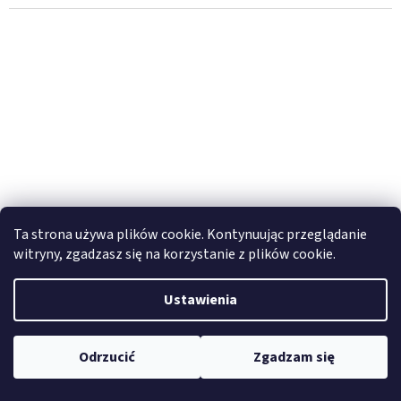
Ta strona używa plików cookie. Kontynuując przeglądanie
witryny, zgadzasz się na korzystanie z plików cookie.
Ustawienia
Stelaż bagażowy Outback Motortek - KTM 1290 / 1390
Super Advneture
Odrzucić
Zgadzam się
W magazynie