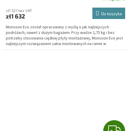
I
zł1 327 bez VAT
Do koszyka
zł1 632
S
Monsoon Evo został opracowany z myślą o jak najlżejszych
podróżach, nawet z dużym bagażem. Przy wadze 2,75 kg i bez
potrzeby stosowania ciężkiej płyty montażowej, Monsoon Evo jest
najlżejszym rozwiązaniem sakw montowanych na ramie w
segmencie wysokiej jakości.
G