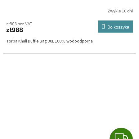
T
Zwykle 10 dni
I
zł803 bez VAT
Do koszyka
zł988
S
Torba Khali Duffle Bag 30L 100% wodoodporna
G