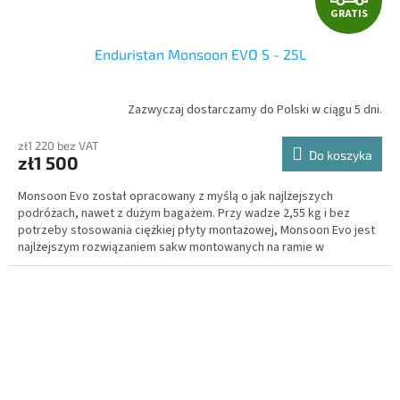
GRATIS
R
Enduristan Monsoon EVO S - 25L
A
T
Zazwyczaj dostarczamy do Polski w ciągu 5 dni.
I
zł1 220 bez VAT
Do koszyka
zł1 500
S
Monsoon Evo został opracowany z myślą o jak najlżejszych
podróżach, nawet z dużym bagażem. Przy wadze 2,55 kg i bez
potrzeby stosowania ciężkiej płyty montażowej, Monsoon Evo jest
najlżejszym rozwiązaniem sakw montowanych na ramie w
segmencie wysokiej jakości.