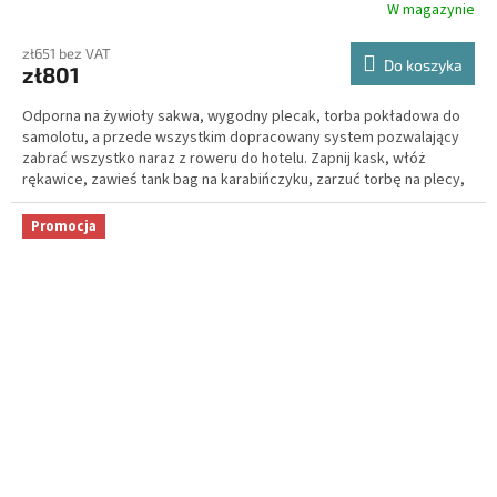
W magazynie
zł651 bez VAT
Do koszyka
zł801
Odporna na żywioły sakwa, wygodny plecak, torba pokładowa do
samolotu, a przede wszystkim dopracowany system pozwalający
zabrać wszystko naraz z roweru do hotelu. Zapnij kask, włóż
rękawice, zawieś tank bag na karabińczyku, zarzuć torbę na plecy,
a ręce wciąż masz wolne.
Promocja