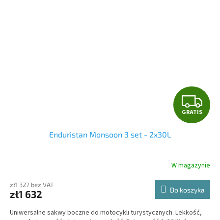
G
GRATIS
R
Enduristan Monsoon 3 set - 2x30L
A
T
W magazynie
I
zł1 327 bez VAT
Do koszyka
zł1 632
S
Uniwersalne sakwy boczne do motocykli turystycznych. Lekkość,