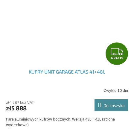
G
GRATIS
R
KUFRY UNIT GARAGE ATLAS 41+48L
A
T
Zwykle 10 dni
I
zł4 787 bez VAT
Do koszyka
zł5 888
S
Para aluminiowych kufrów bocznych. Wersja 48L + 41L (strona
wydechowa)