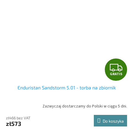
G
GRATIS
R
Enduristan Sandstorm 5.01 - torba na zbiornik
A
T
Zazwyczaj dostarczamy do Polski w ciągu 5 dni.
I
zł466 bez VAT
Do koszyka
zł573
S