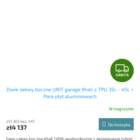
G
GRATIS
R
Dwie sakwy boczne UNIT garage Khali z TPU 35L - 45L +
A
Para płyt aluminiowych
T
W magazynie
I
zł3 363 bez VAT
Do koszyka
zł4 137
S
Dwie sakwy boczne Khali 100% wodoodporne z aluminiowym tyłem