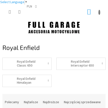
Select Language
▼
PLN
Przejść
KOSZY
do
treści
Royal Enfield
Royal Enfield
Royal Enfield
Classic 650
Interceptor 650
Royal Enfield
Himalayan
S
o
Polecamy
Najtańsze
Najdroższe
Najczęściej sprzedawane
r