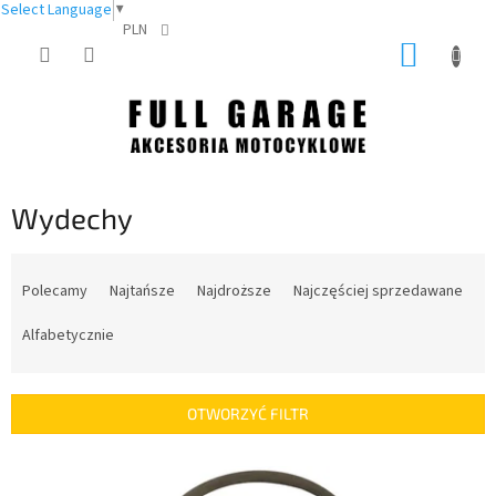
Select Language
▼
PLN
Przejść
KOSZY
do
treści
Wydechy
S
o
Polecamy
Najtańsze
Najdroższe
Najczęściej sprzedawane
r
t
Alfabetycznie
o
w
a
OTWORZYĆ FILTR
n
i
L
e
i