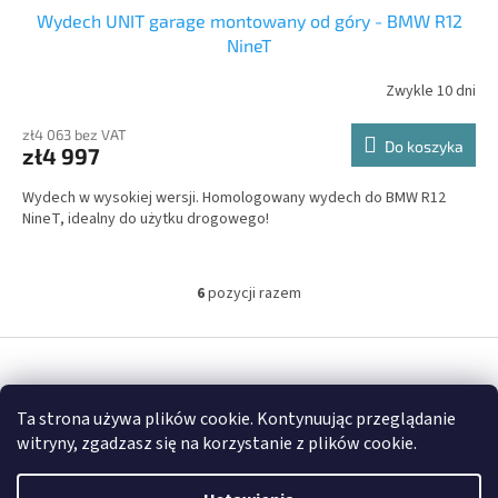
Wydech UNIT garage montowany od góry - BMW R12
NineT
Zwykle 10 dni
zł4 063 bez VAT
Do koszyka
zł4 997
Wydech w wysokiej wersji. Homologowany wydech do BMW R12
NineT, idealny do użytku drogowego!
6
pozycji razem
K
o
n
S
t
t
r
Opracował Shoptet
o
o
Ta strona używa plików cookie. Kontynuując przeglądanie
p
l
witryny, zgadzasz się na korzystanie z plików cookie.
k
k
Copyright 2026
FULLGARAGE
. Wszystkie prawa zastrzeżone.
a
i
l