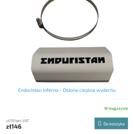
p
s
r
t
o
a
d
p
u
r
k
o
t
d
ó
u
w
k
t
ó
w
Enduristan Inferno - Osłona cieplna wydechu
W magazynie
zł119 bez VAT
Do koszyka
zł146