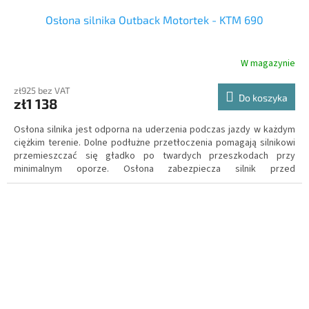
Osłona silnika Outback Motortek - KTM 690
W magazynie
zł925 bez VAT
Do koszyka
zł1 138
Osłona silnika jest odporna na uderzenia podczas jazdy w każdym
ciężkim terenie. Dolne podłużne przetłoczenia pomagają silnikowi
przemieszczać się gładko po twardych przeszkodach przy
minimalnym oporze. Osłona zabezpiecza silnik przed
odskakującymi kamieniami oraz błotem, dzięki czemu niezabłocony
silnik jest przez cały czas optymalnie chłodzony.