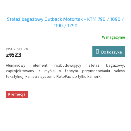
Stelaż bagażowy Outback Motortek - KTM 790 / 1090 /
1190 / 1290
W magazynie
zł507 bez VAT
Do koszyka
zł623
Aluminiowy element rozbudowujący stelaż bagażowy,
zaprojektowany z myślą o łatwym przymocowaniu sakwy
tekstylnej, kanistra systemu RotoPax lub tylko kamerki.
Promocja