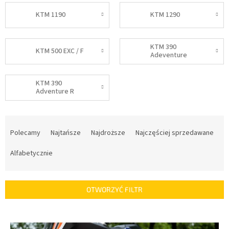
KTM 1190
KTM 1290
KTM 390
KTM 500 EXC / F
Adeventure
KTM 390
Adventure R
S
o
Polecamy
Najtańsze
Najdroższe
Najczęściej sprzedawane
r
t
Alfabetycznie
o
w
a
OTWORZYĆ FILTR
n
i
L
e
i