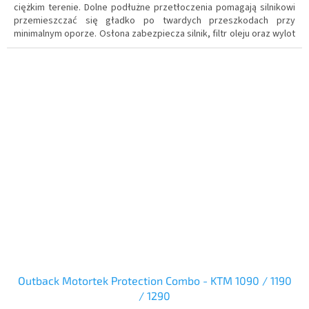
ciężkim terenie. Dolne podłużne przetłoczenia pomagają silnikowi
przemieszczać się gładko po twardych przeszkodach przy
minimalnym oporze. Osłona zabezpiecza silnik, filtr oleju oraz wylot
rury wydechowej przed odskakującymi kamieniami oraz błotem,
dzięki czemu niezabłocony silnik jest przez cały czas optymalnie
chłodzony.
Outback Motortek Protection Combo - KTM 1090 / 1190
/ 1290