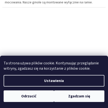
mocowania. Nasze gmole są montowane wyłącznie na ramie.
Ta strona używa plików cookie. Kontynuując przeglądanie
witryny, zgadzasz się na korzystanie z plików cookie.
Ustawienia
Headlight Guards Outback Motortek - KTM 790/890
Odrzucić
Zgadzam się
W magazynie