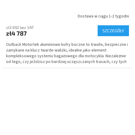
Dostawa w ciągu 1-2 tygodni
zł3 892 bez VAT
SZCZEGÓŁY
zł4 787
Outback Motortek aluminiowe kufry boczne to trwałe, bezpieczne i
zamykane na klucz twarde walizki, idealne jako element
kompleksowego systemu bagażowego dla motocykla. Niezależnie
od tego, czy jeździsz po bardziej uczęszczanych trasach, czy tych
mniej, twoje bagaże i cenne przedmioty są zawsze bezpieczne i
chronione.