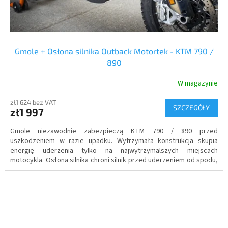
Gmole + Osłona silnika Outback Motortek - KTM 790 /
890
W magazynie
zł1 624 bez VAT
SZCZEGÓŁY
zł1 997
Gmole niezawodnie zabezpieczą KTM 790 / 890 przed
uszkodzeniem w razie upadku. Wytrzymała konstrukcja skupia
energię uderzenia tylko na najwytrzymalszych miejscach
motocykla. Osłona silnika chroni silnik przed uderzeniem od spodu,
a także przed kamieniami i błotem odlatującym z przedniego koła.