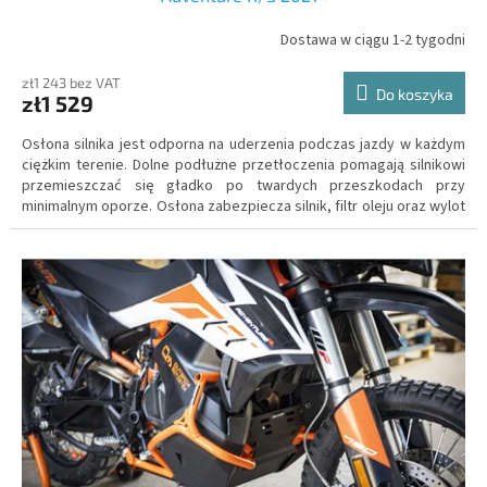
Dostawa w ciągu 1-2 tygodni
zł1 243 bez VAT
Do koszyka
zł1 529
Osłona silnika jest odporna na uderzenia podczas jazdy w każdym
ciężkim terenie. Dolne podłużne przetłoczenia pomagają silnikowi
przemieszczać się gładko po twardych przeszkodach przy
minimalnym oporze. Osłona zabezpiecza silnik, filtr oleju oraz wylot
rury wydechowej przed odskakującymi kamieniami oraz błotem,
dzięki czemu niezabłocony silnik jest przez cały czas optymalnie
chłodzony.