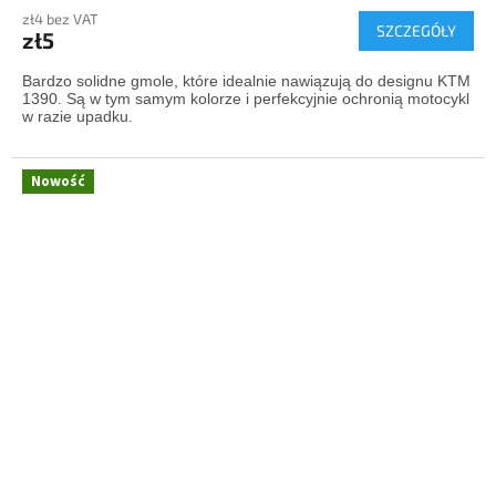
zł4 bez VAT
SZCZEGÓŁY
zł5
Bardzo solidne gmole, które idealnie nawiązują do designu KTM
1390. Są w tym samym kolorze i perfekcyjnie ochronią motocykl
w razie upadku.
Nowość