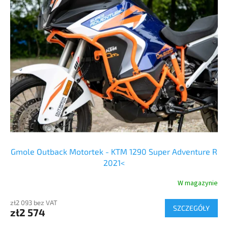
p
s
r
t
o
a
d
p
u
r
k
o
t
d
ó
u
w
k
t
ó
w
Gmole Outback Motortek - KTM 1290 Super Adventure R
2021<
W magazynie
zł2 093 bez VAT
SZCZEGÓŁY
zł2 574