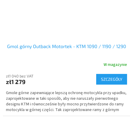
Gmol górny Outback Motortek - KTM 1090 / 1190 / 1290
W magazynie
zł1 040 bez VAT
SZCZEGÓŁY
zł1 279
Gmole górne zapewniające lepszą ochronę motocykla przy upadku,
zaprojektowane w taki sposób, aby nie naruszały pierwotnego
designu KTM i równocześnie były mocno przytwierdzone do ramy
motocykla w górnej części. Tak zaprojektowane ramy z górnym
punktem montażowym są wyjątkowym rozwiązaniem na rynku i
wytrzymują więcej, niż inne ramy, nawet z rur o większej średnicy,
ale bez zaczepu górnego.