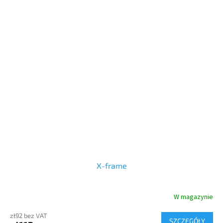
X-frame
W magazynie
zł92 bez VAT
SZCZEGÓŁY