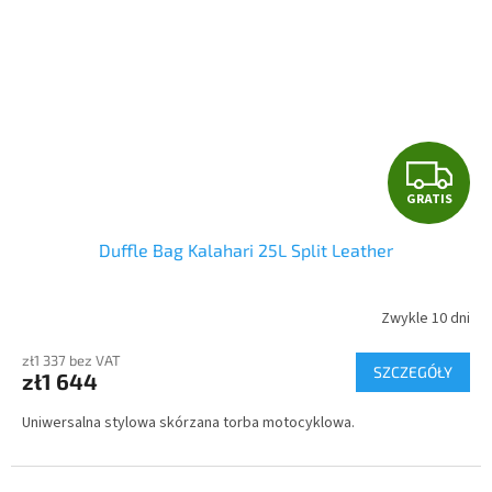
G
GRATIS
R
Duffle Bag Kalahari 25L Split Leather
A
T
Zwykle 10 dni
I
zł1 337 bez VAT
SZCZEGÓŁY
zł1 644
S
Uniwersalna stylowa skórzana torba motocyklowa.