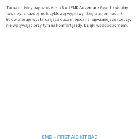
Torba na tylny bagażnik Askja 8 od EMD Adventure Gear to idealny
towarzysz każdej motocyklowej wyprawy. Dzięki pojemności 8
litrów oferuje wystarczająco dużo miejsca na najważniejsze rzeczy,
nie wpływając przy tym na komfort jazdy. Dzięki wodoodpornemu
materiałowi i zamkom błyskawicznym o klasie IPX5 zawartość
pozostaje sucha nawet podczas deszczu.
EMD - FIRST AID KIT BAG