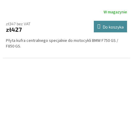
W magazynie
zł347 bez VAT
Do koszyka
zł427
Płyta kufra centralnego specjalnie do motocykli BMW F750 GS /
F850 GS.