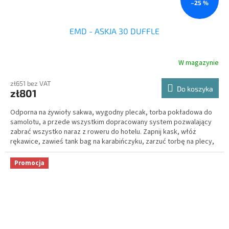
–25 %
EMD - ASKJA 30 DUFFLE
W magazynie
zł651 bez VAT
Do koszyka
zł801
Odporna na żywioły sakwa, wygodny plecak, torba pokładowa do
samolotu, a przede wszystkim dopracowany system pozwalający
zabrać wszystko naraz z roweru do hotelu. Zapnij kask, włóż
rękawice, zawieś tank bag na karabińczyku, zarzuć torbę na plecy,
a ręce wciąż masz wolne.
Promocja