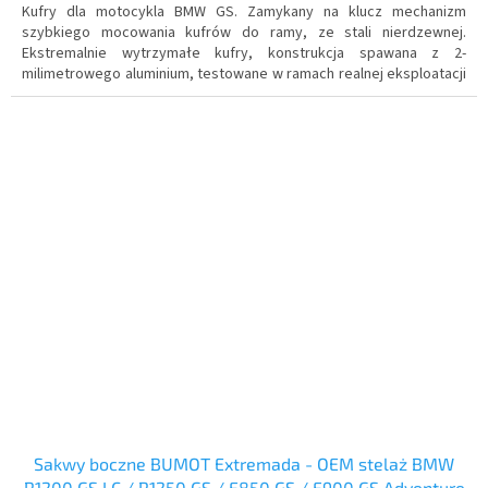
Kufry dla motocykla BMW GS. Zamykany na klucz mechanizm
szybkiego mocowania kufrów do ramy, ze stali nierdzewnej.
Ekstremalnie wytrzymałe kufry
, konstrukcja spawana z 2-
milimetrowego aluminium, testowane w ramach realnej eksploatacji
pod kątem wodoszczelności. Możliwość rozbudowy o skrzynkę na
narzędzia.
Sakwy boczne BUMOT Extremada - OEM stelaż BMW
R1200 GS LC / R1250 GS / F850 GS / F900 GS Adventure