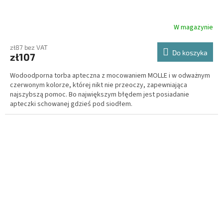
W magazynie
zł87 bez VAT
Do koszyka
zł107
Wodoodporna torba apteczna z mocowaniem MOLLE i w odważnym
czerwonym kolorze, której nikt nie przeoczy, zapewniająca
najszybszą pomoc. Bo największym błędem jest posiadanie
apteczki schowanej gdzieś pod siodłem.