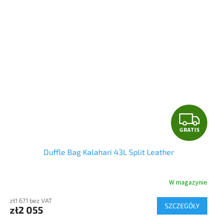
G
GRATIS
R
Duffle Bag Kalahari 43L Split Leather
A
T
W magazynie
I
zł1 671 bez VAT
SZCZEGÓŁY
zł2 055