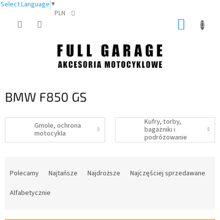
Select Language
▼
PLN
Przejść
KOSZY
do
treści
BMW F850 GS
Kufry, torby,
Gmole, ochrona
bagażniki i
motocykla
podróżowanie
S
o
Polecamy
Najtańsze
Najdroższe
Najczęściej sprzedawane
r
t
Alfabetycznie
o
w