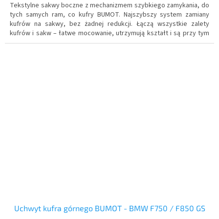
Tekstylne sakwy boczne z mechanizmem szybkiego zamykania, do
tych samych ram, co kufry BUMOT. Najszybszy system zamiany
kufrów na sakwy, bez żadnej redukcji. Łączą wszystkie zalety
kufrów i sakw – łatwe mocowanie, utrzymują kształt i są przy tym
znacznie lżejsze niż kufry, lepiej nadają się i zapewniają większe
bezpieczeństwo podczas podróży w terenie – w razie upadku,
kontakt nogi z sakwą jest zawsze lżejszy niż z kufrem. Pojemność
74 litry.
Uchwyt kufra górnego BUMOT - BMW F750 / F850 GS