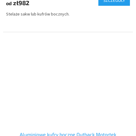
SZCZEGÓŁY
zł982
od
Stelaże sakw lub kufrów bocznych.
Aluminiowe kufry boczne Outback Motortek