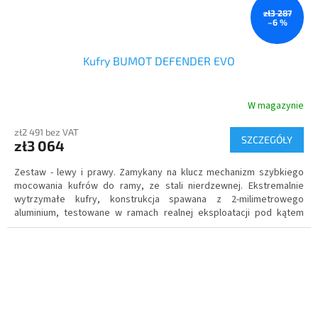
zł3 287
–6 %
Kufry BUMOT DEFENDER EVO
W magazynie
zł2 491 bez VAT
SZCZEGÓŁY
zł3 064
Zestaw - lewy i prawy. Zamykany na klucz mechanizm szybkiego
mocowania kufrów do ramy, ze stali nierdzewnej.
Ekstremalnie
wytrzymałe kufry
, konstrukcja spawana z 2-milimetrowego
aluminium, testowane w ramach realnej eksploatacji pod kątem
wodoszczelności.