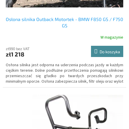
Osłona silnika Outback Motortek - BMW F850 GS / F750
GS
W magazynie
zł990 bez VAT
Do koszyka
zł1 218
Osłona silnika jest odporna na uderzenia podczas jazdy w każdym
ciężkim terenie. Dolne podłużne przetłoczenia pomagają silnikowi
przemieszczać się gładko po twardych przeszkodach przy
minimalnym oporze. Osłona zabezpiecza silnik, filtr oleju oraz wylot
rury wydechowej przed odskakującymi kamieniami oraz błotem,
dzięki czemu niezabłocony silnik jest przez cały czas optymalnie
chłodzony.