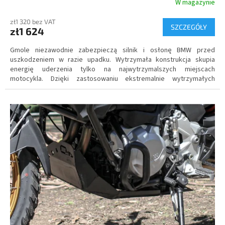
W magazynie
zł1 320 bez VAT
SZCZEGÓŁY
zł1 624
Gmole niezawodnie zabezpieczą silnik i osłonę BMW przed
uszkodzeniem w razie upadku. Wytrzymała konstrukcja skupia
energię uderzenia tylko na najwytrzymalszych miejscach
motocykla. Dzięki zastosowaniu ekstremalnie wytrzymałych
materiałów, ramy takie zapewniają wystarczającą ochronę przy
zachowaniu niskiej wagi dodatkowej.