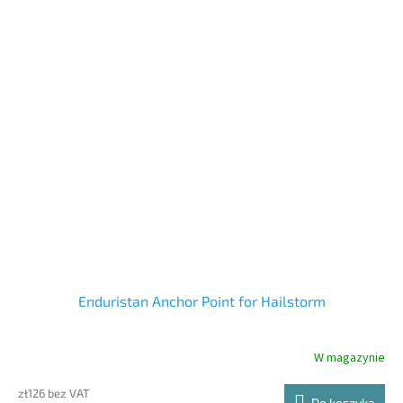
Enduristan Anchor Point for Hailstorm
W magazynie
zł126 bez VAT
Do koszyka