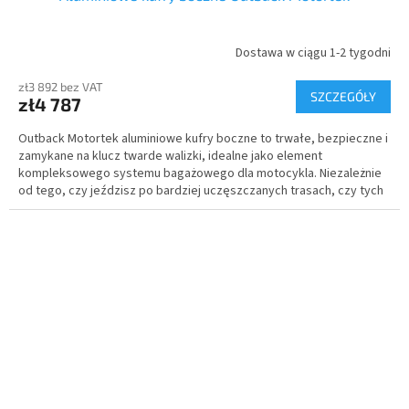
Dostawa w ciągu 1-2 tygodni
zł3 892 bez VAT
SZCZEGÓŁY
zł4 787
Outback Motortek aluminiowe kufry boczne to trwałe, bezpieczne i
zamykane na klucz twarde walizki, idealne jako element
kompleksowego systemu bagażowego dla motocykla. Niezależnie
od tego, czy jeździsz po bardziej uczęszczanych trasach, czy tych
mniej, twoje bagaże i cenne przedmioty są zawsze bezpieczne i
chronione.