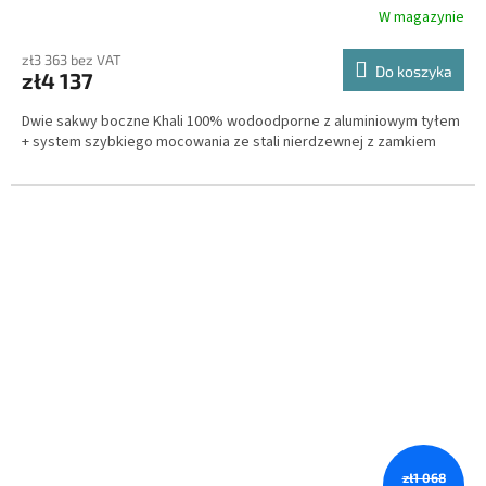
T
W magazynie
I
zł3 363 bez VAT
Do koszyka
zł4 137
S
Dwie sakwy boczne Khali 100% wodoodporne z aluminiowym tyłem
+ system szybkiego mocowania ze stali nierdzewnej z zamkiem
zł1 068