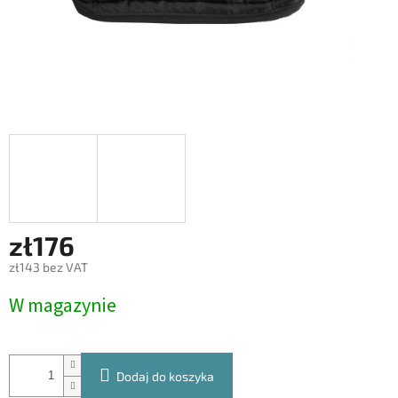
zł176
zł143 bez VAT
Cena
W magazynie
jednostkowa:
Dodaj do koszyka