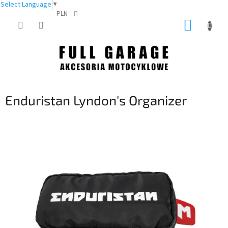
Select Language
▼
PLN
Przejść
KOSZY
do
treści
Enduristan Lyndon's Organizer