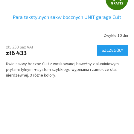
GRATIS
R
Para tekstylnych sakw bocznych UNIT garage Cult
A
T
Zwykle 10 dni
I
zł5 230 bez VAT
SZCZEGÓŁY
zł6 433
S
Dwie sakwy boczne Cult z woskowanej bawełny z aluminiowymi
płytami tylnymi + system szybkiego wypinania i zamek ze stali
nierdzewnej. 3 różne kolory.