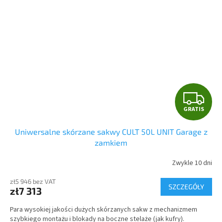
G
GRATIS
R
Uniwersalne skórzane sakwy CULT 50L UNIT Garage z
A
zamkiem
T
Zwykle 10 dni
I
zł5 946 bez VAT
SZCZEGÓŁY
zł7 313
S
Para wysokiej jakości dużych skórzanych sakw z mechanizmem
szybkiego montażu i blokady na boczne stelaże (jak kufry).