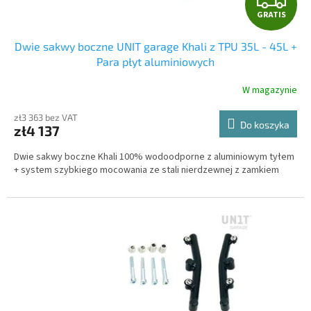
GRATIS
R
Dwie sakwy boczne UNIT garage Khali z TPU 35L - 45L +
A
Para płyt aluminiowych
T
W magazynie
I
zł3 363 bez VAT
Do koszyka
zł4 137
S
Dwie sakwy boczne Khali 100% wodoodporne z aluminiowym tyłem
+ system szybkiego mocowania ze stali nierdzewnej z zamkiem