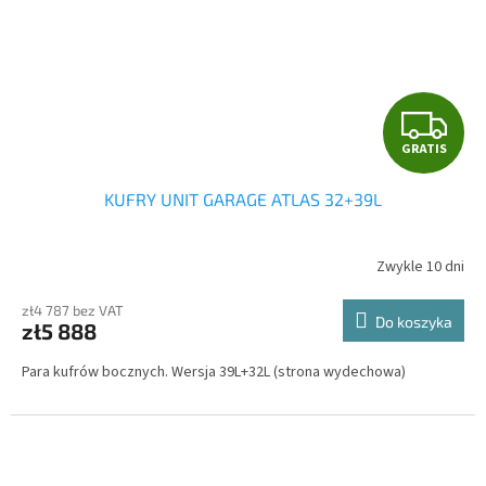
G
GRATIS
R
KUFRY UNIT GARAGE ATLAS 32+39L
A
T
Zwykle 10 dni
I
zł4 787 bez VAT
Do koszyka
zł5 888
S
Para kufrów bocznych. Wersja 39L+32L (strona wydechowa)