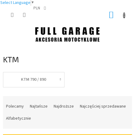
Select Language
▼
PLN
Przejść
KOSZY
do
treści
KTM
KTM 790 / 890
S
o
Polecamy
Najtańsze
Najdroższe
Najczęściej sprzedawane
r
t
Alfabetycznie
o
w