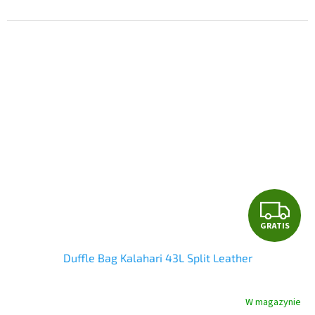
G
GRATIS
R
Duffle Bag Kalahari 43L Split Leather
A
T
W magazynie