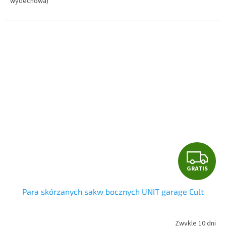
wydechowa)
G
GRATIS
R
Para skórzanych sakw bocznych UNIT garage Cult
A
T
Zwykle 10 dni