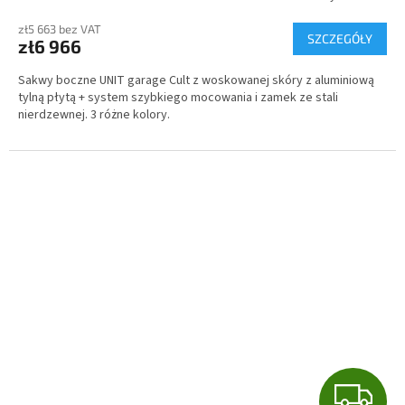
I
zł5 663 bez VAT
SZCZEGÓŁY
zł6 966
S
Sakwy boczne UNIT garage Cult z woskowanej skóry z aluminiową
tylną płytą + system szybkiego mocowania i zamek ze stali
nierdzewnej. 3 różne kolory.
G