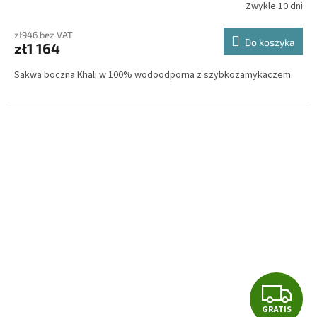
T
Zwykle 10 dni
I
zł946 bez VAT
Do koszyka
zł1 164
S
Sakwa boczna Khali w 100% wodoodporna z szybkozamykaczem.
G
GRATIS