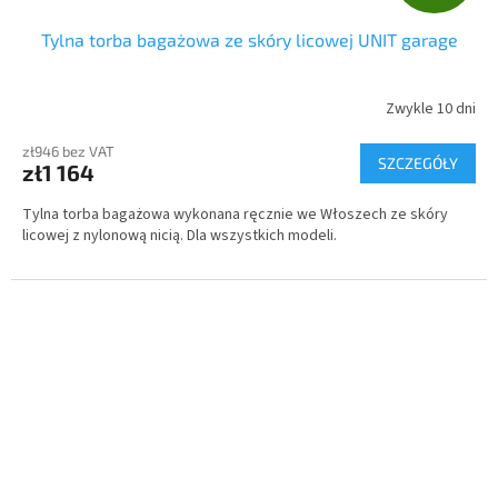
R
Tylna torba bagażowa ze skóry licowej UNIT garage
A
T
Zwykle 10 dni
I
zł946 bez VAT
SZCZEGÓŁY
zł1 164
S
Tylna torba bagażowa wykonana ręcznie we Włoszech ze skóry
licowej z nylonową nicią. Dla wszystkich modeli.