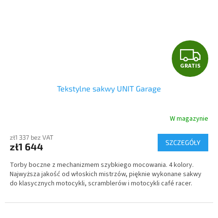
G
GRATIS
R
Tekstylne sakwy UNIT Garage
A
T
W magazynie
I
zł1 337 bez VAT
SZCZEGÓŁY
zł1 644
S
Torby boczne z mechanizmem szybkiego mocowania. 4 kolory.
Najwyższa jakość od włoskich mistrzów, pięknie wykonane sakwy
do klasycznych motocykli, scramblerów i motocykli café racer.