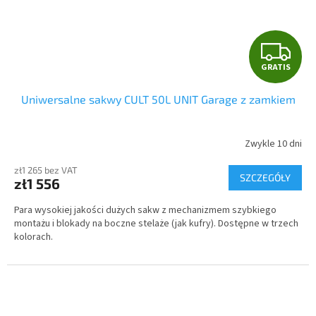
G
GRATIS
R
Uniwersalne sakwy CULT 50L UNIT Garage z zamkiem
A
T
Zwykle 10 dni
I
zł1 265 bez VAT
SZCZEGÓŁY
zł1 556
S
Para wysokiej jakości dużych sakw z mechanizmem szybkiego
montażu i blokady na boczne stelaże (jak kufry). Dostępne w trzech
kolorach.