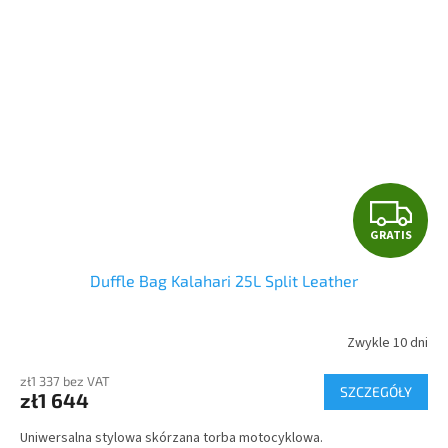
G
GRATIS
R
Duffle Bag Kalahari 25L Split Leather
A
T
Zwykle 10 dni
I
zł1 337 bez VAT
SZCZEGÓŁY
zł1 644
S
Uniwersalna stylowa skórzana torba motocyklowa.