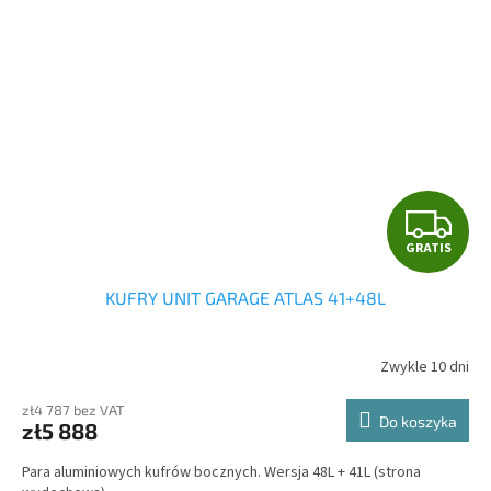
G
GRATIS
R
KUFRY UNIT GARAGE ATLAS 41+48L
A
T
Zwykle 10 dni
I
zł4 787 bez VAT
Do koszyka
zł5 888
S
Para aluminiowych kufrów bocznych. Wersja 48L + 41L (strona