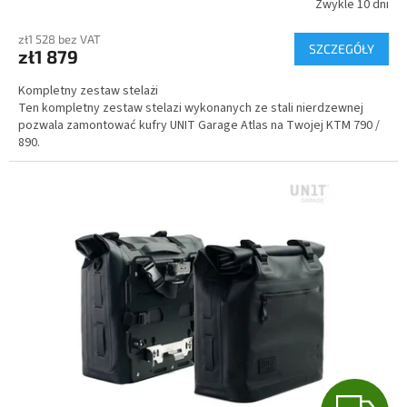
T
Zwykle 10 dni
I
zł1 528 bez VAT
SZCZEGÓŁY
zł1 879
S
Kompletny zestaw stelażi
Ten kompletny zestaw stelazi wykonanych ze stali nierdzewnej
pozwala zamontować kufry UNIT Garage Atlas na Twojej KTM 790 /
890.
G