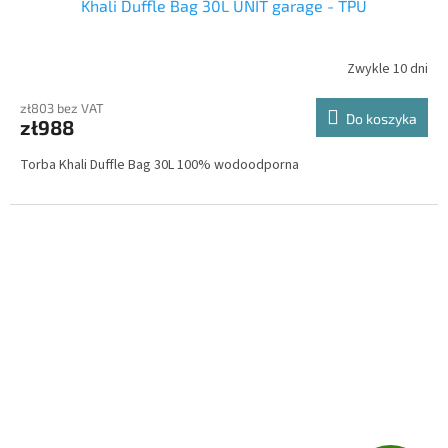
Khali Duffle Bag 30L UNIT garage - TPU
A
T
Zwykle 10 dni
I
zł803 bez VAT
Do koszyka
zł988
S
Torba Khali Duffle Bag 30L 100% wodoodporna