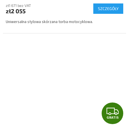
I
zł1 671 bez VAT
SZCZEGÓŁY
zł2 055
S
Uniwersalna stylowa skórzana torba motocyklowa.
G
GRATIS
R