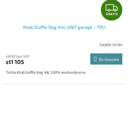
G
GRATIS
R
Khali Duffle Bag 44L UNIT garage - TPU
A
T
Zwykle 10 dni
I
zł898 bez VAT
Do koszyka
zł1 105
S
Torba Khali Duffle Bag 44L 100% wodoodporna