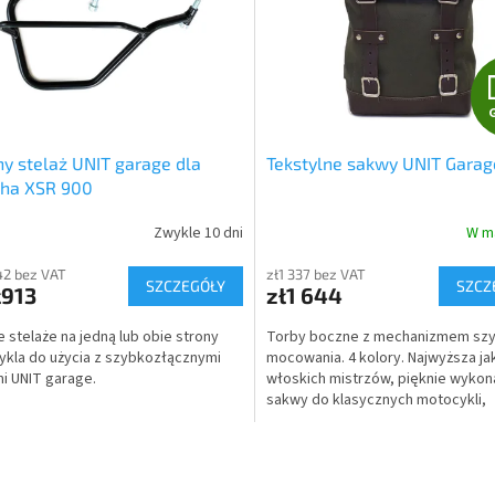
y stelaż UNIT garage dla
Tekstylne sakwy UNIT Garag
ha XSR 900
Zwykle 10 dni
W m
42 bez VAT
zł1 337 bez VAT
SZCZEGÓŁY
SZCZ
ł913
zł1 644
 stelaże na jedną lub obie strony
Torby boczne z mechanizmem sz
kla do użycia z szybkozłącznymi
mocowania. 4 kolory. Najwyższa j
i UNIT garage.
włoskich mistrzów, pięknie wyko
sakwy do klasycznych motocykli,
scramblerów i motocykli café race
K
o
n