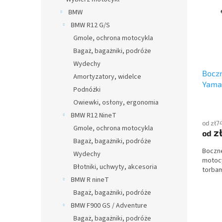
y
a
i
BMW
p
e
BMW R12 G/S
r
p
Gmole, ochrona motocykla
o
r
Bagaż, bagażniki, podróże
d
o
u
d
Wydechy
Boczn
k
u
Amortyzatory, widelce
Yama
t
k
Podnóżki
ó
t
Owiewki, osłony, ergonomia
w
ó
BMW R12 NineT
w
od zł7
Gmole, ochrona motocykla
z
od
Bagaż, bagażniki, podróże
Boczne
Wydechy
motocy
Błotniki, uchwyty, akcesoria
torbam
BMW R nineT
Bagaż, bagażniki, podróże
BMW F900 GS / Adventure
Bagaż, bagażniki, podróże