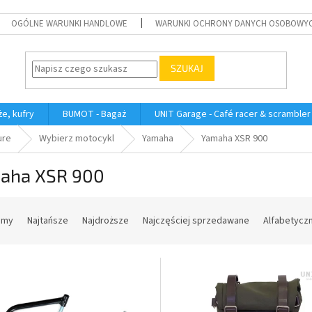
OGÓLNE WARUNKI HANDLOWE
WARUNKI OCHRONY DANYCH OSOBOWY
SZUKAJ
e, kufry
BUMOT - Bagaż
UNIT Garage - Café racer & scrambler
ure
Wybierz motocykl
Yamaha
Yamaha XSR 900
aha XSR 900
amy
Najtańsze
Najdroższe
Najczęściej sprzedawane
Alfabetycz