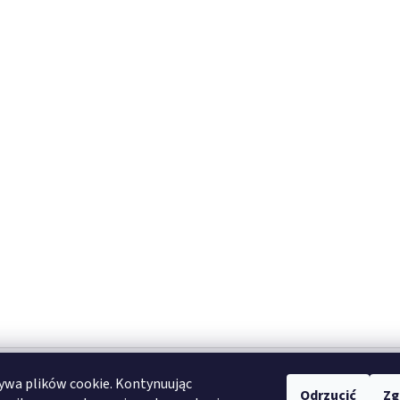
ywa plików cookie. Kontynuując
one.
Odrzucić
Zg