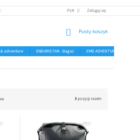
CH
PLN
Zaloguj się
KOSZYK
Pusty koszyk
 & adventure
ENDURISTAN - Bagaż
EMD ADVENTURE GEAR - bag
nie
3
pozycji razem