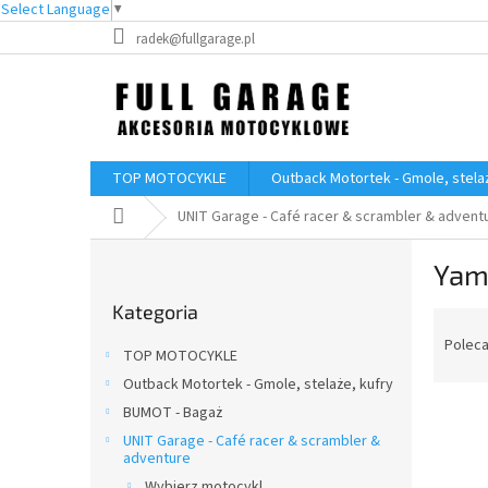
Select Language
▼
Przejść
radek@fullgarage.pl
do
treści
TOP MOTOCYKLE
Outback Motortek - Gmole, stelaż
Home
UNIT Garage - Café racer & scrambler & advent
P
Yam
a
Pominąć
s
Kategoria
kategorie
S
e
o
k
Polec
TOP MOTOCYKLE
r
b
Outback Motortek - Gmole, stelaże, kufry
t
o
L
o
BUMOT - Bagaż
c
i
w
z
UNIT Garage - Café racer & scrambler &
adventure
s
a
n
t
n
Wybierz motocykl