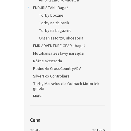
Amortyzatory, widelce
ENDURISTAN - Bagaż
Torby boczne
Torby na zbiornik
Torby na bagażnik
Organizatorzy, akcesoria
EMD ADVENTURE GEAR - bagaż
Motohansa zestawy narzędzi
Różne akcesoria
Podnóżki CrossCountryADV
SilverFox Controllers
Torby Marselus dla Outback Motortek
gmole
Marki
Cena
zł
912
zł
1826