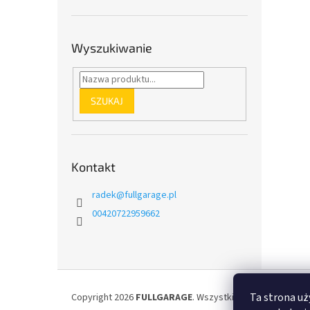
Wyszukiwanie
SZUKAJ
Kontakt
radek
@
fullgarage.pl
00420722959662
S
t
Ta strona uż
Copyright 2026
FULLGARAGE
. Wszystkie prawa zastrzeż
o