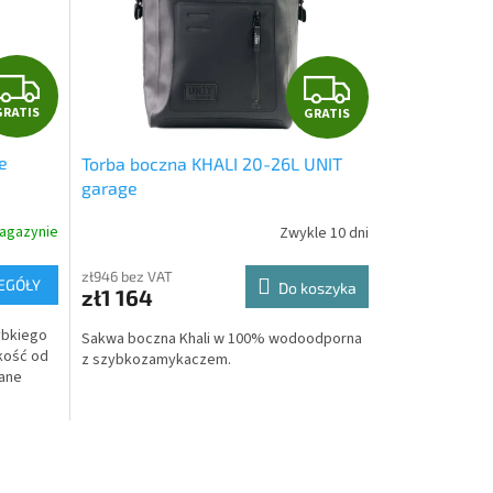
G
G
GRATIS
GRATIS
R
R
e
Torba boczna KHALI 20-26L UNIT
A
A
garage
T
T
agazynie
Zwykle 10 dni
I
I
zł946 bez VAT
EGÓŁY
Do koszyka
zł1 164
S
S
ybkiego
Sakwa boczna Khali w 100% wodoodporna
akość od
z szybkozamykaczem.
nane
r.