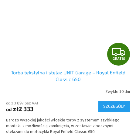
G
GRATIS
R
Torba tekstylna i stelaż UNIT Garage – Royal Enfield
A
Classic 650
T
Zwykle 10 dni
I
od zł1 897 bez VAT
SZCZEGÓŁY
zł2 333
od
S
Bardzo wysokiej jakości włoskie torby z systemem szybkiego
montażu z możliwością zamknięcia, w zestawie z bocznymi
stelażami do motocykla Royal Enfield Classic 650.