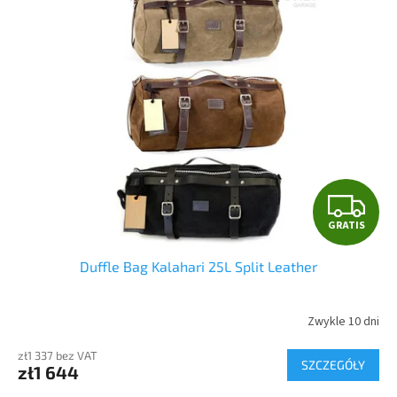
p
s
r
t
o
a
d
p
u
r
k
o
t
d
ó
u
w
k
t
G
ó
GRATIS
w
R
Duffle Bag Kalahari 25L Split Leather
A
T
Zwykle 10 dni
I
zł1 337 bez VAT
SZCZEGÓŁY
zł1 644
S