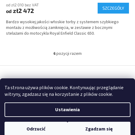
od zł2 010 bez VAT
SZCZEGÓŁY
zł2 472
od
Bardzo wysokiej jakości włoskie torby z systemem szybkiego
montażu z możliwością zamknięcia, w zestawie z bocznymi
stelażami do motocykla Royal Enfield Classic 650.
6
pozycji razem
K
o
n
S
t
t
r
Opracował Shoptet
o
o
Ta strona używa plików cookie. Kontynuując przeglądanie
p
l
witryny, zgadzasz się na korzystanie z plików cookie.
k
k
Copyright 2026
FULLGARAGE
. Wszystkie prawa zastrzeżone.
a
i
l
Ustawienia
i
s
t
Odrzucić
Zgadzam się
y