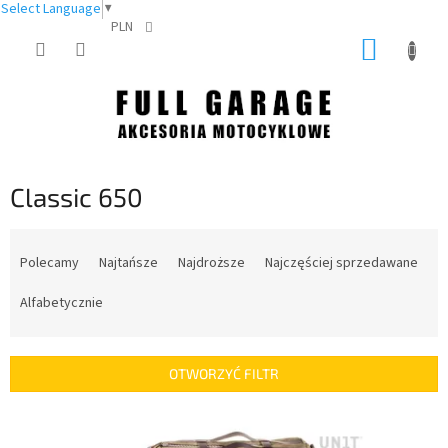
Select Language
▼
PLN
Przejść
KOSZY
do
treści
Classic 650
S
o
Polecamy
Najtańsze
Najdroższe
Najczęściej sprzedawane
r
t
Alfabetycznie
o
w
a
OTWORZYĆ FILTR
n
i
L
e
i