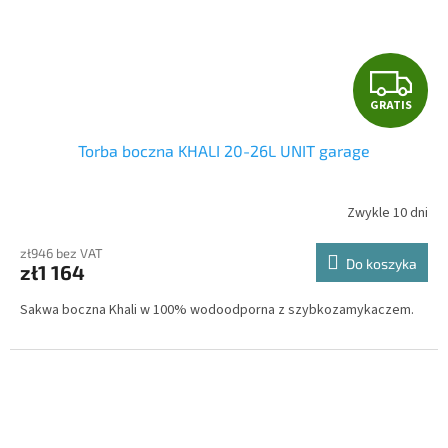
G
GRATIS
R
Torba boczna KHALI 20-26L UNIT garage
A
T
Zwykle 10 dni
I
zł946 bez VAT
Do koszyka
zł1 164
S
Sakwa boczna Khali w 100% wodoodporna z szybkozamykaczem.