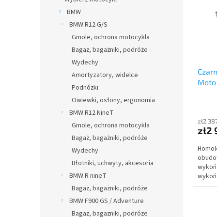
y
a
i
BMW
p
e
BMW R12 G/S
r
p
Gmole, ochrona motocykla
o
r
Bagaż, bagażniki, podróże
d
o
u
d
Wydechy
Czarn
k
u
Amortyzatory, widelce
Moto
t
k
Podnóżki
ó
t
Owiewki, osłony, ergonomia
w
ó
BMW R12 NineT
w
zł2 38
Gmole, ochrona motocykla
zł2 
Bagaż, bagażniki, podróże
Homol
Wydechy
obudo
Błotniki, uchwyty, akcesoria
wykońc
BMW R nineT
wykońc
Bagaż, bagażniki, podróże
BMW F900 GS / Adventure
Bagaż, bagażniki, podróże