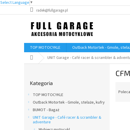
Select Language
▼
Przejść
radek@fullgarage.pl
do
treści
TOP MOTOCYKLE
Outback Motortek - Gmole, stelaż
Home
UNIT Garage - Café racer & scrambler & advent
P
CFM
a
Pominąć
s
Kategoria
kategorie
S
e
o
k
Polec
TOP MOTOCYKLE
r
b
Outback Motortek - Gmole, stelaże, kufry
t
o
L
o
BUMOT - Bagaż
c
i
w
z
UNIT Garage - Café racer & scrambler &
adventure
s
a
n
t
n
Wybierz motocykl