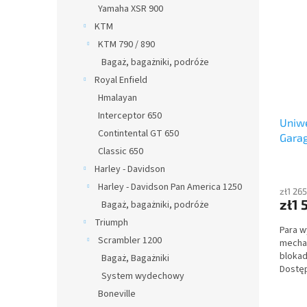
Yamaha XSR 900
KTM
KTM 790 / 890
Bagaż, bagażniki, podróże
Royal Enfield
Hmalayan
Interceptor 650
Uniw
Contintental GT 650
Gara
Classic 650
Harley - Davidson
Harley - Davidson Pan America 1250
zł1 26
zł1 
Bagaż, bagażniki, podróże
Triumph
Para w
Scrambler 1200
mecha
blokad
Bagaż, Bagażniki
Dostęp
System wydechowy
Boneville