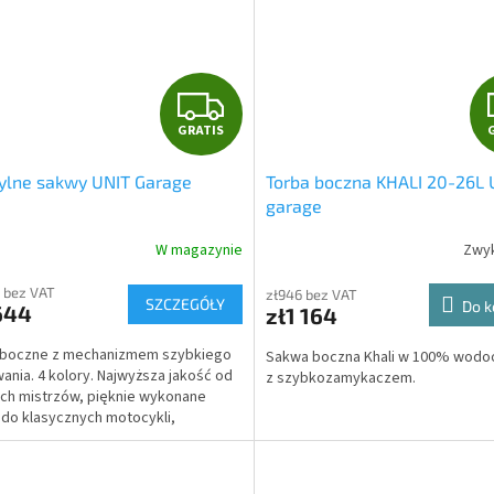
G
GRATIS
R
ylne sakwy UNIT Garage
Torba boczna KHALI 20-26L 
A
garage
T
W magazynie
Zwyk
I
7 bez VAT
zł946 bez VAT
SZCZEGÓŁY
Do k
644
zł1 164
S
 boczne z mechanizmem szybkiego
Sakwa boczna Khali w 100% wodo
nia. 4 kolory. Najwyższa jakość od
z szybkozamykaczem.
ch mistrzów, pięknie wykonane
do klasycznych motocykli,
lerów i motocykli café racer.