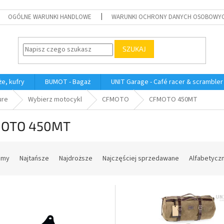
OGÓLNE WARUNKI HANDLOWE
WARUNKI OCHRONY DANYCH OSOBOWY
SZUKAJ
e, kufry
BUMOT - Bagaż
UNIT Garage - Café racer & scrambler
ure
Wybierz motocykl
CFMOTO
CFMOTO 450MT
OTO 450MT
amy
Najtańsze
Najdroższe
Najczęściej sprzedawane
Alfabetycz