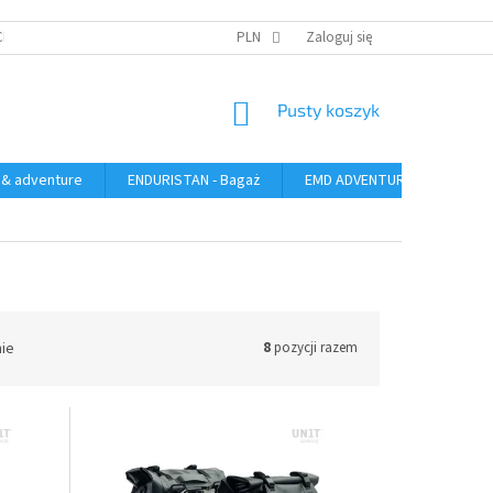
CH
PLN
Zaloguj się
KOSZYK
Pusty koszyk
 & adventure
ENDURISTAN - Bagaż
EMD ADVENTURE GEAR - bag
nie
8
pozycji razem