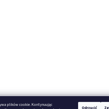
ywa plików cookie. Kontynuując
one.
Odrzucić
Zg