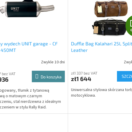
y wydech UNIT garage - CF
Duffle Bag Kalahari 25L Spli
 450MT
Leather
Zwykle 10 dni
Zwyk
zł1 337 bez VAT
7 bez VAT
SZCZ
Do koszyka
zł1 644
936
Uniwersalna stylowa skórzana tor
ogowany, tłumik z tytanową
motocyklowa.
wą o matowym czarnym
zeniu, stal nierdzewna z idealnym
zeniem w stylu Rally Raid.