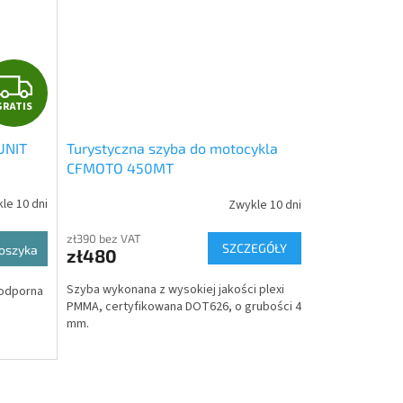
G
GRATIS
R
UNIT
Turystyczna szyba do motocykla
A
CFMOTO 450MT
T
le 10 dni
Zwykle 10 dni
I
zł390 bez VAT
SZCZEGÓŁY
oszyka
zł480
S
Szyba wykonana z wysokiej jakości plexi
odporna
PMMA, certyfikowana DOT626, o grubości 4
mm.