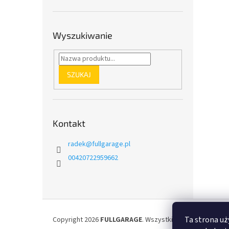
Wyszukiwanie
SZUKAJ
Kontakt
radek
@
fullgarage.pl
00420722959662
S
t
Ta strona uż
Copyright 2026
FULLGARAGE
. Wszystkie prawa zastrzeż
o