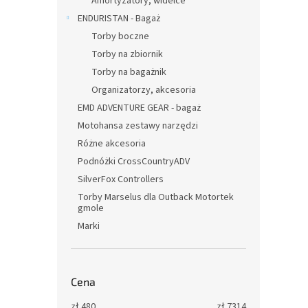
Amortyzatory, widelce
ENDURISTAN - Bagaż
Torby boczne
Torby na zbiornik
Torby na bagażnik
Organizatorzy, akcesoria
EMD ADVENTURE GEAR - bagaż
Motohansa zestawy narzędzi
Różne akcesoria
Podnóżki CrossCountryADV
SilverFox Controllers
Torby Marselus dla Outback Motortek
gmole
Marki
Cena
zł
480
zł
7314