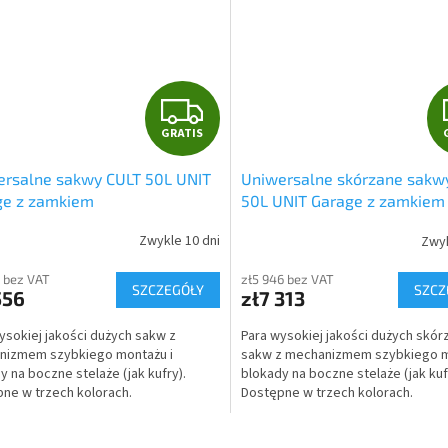
G
GRATIS
R
ersalne sakwy CULT 50L UNIT
Uniwersalne skórzane sakw
A
ge z zamkiem
50L UNIT Garage z zamkiem
T
Zwykle 10 dni
Zwyk
I
5 bez VAT
zł5 946 bez VAT
SZCZEGÓŁY
SZCZ
556
zł7 313
S
ysokiej jakości dużych sakw z
Para wysokiej jakości dużych skór
nizmem szybkiego montażu i
sakw z mechanizmem szybkiego m
y na boczne stelaże (jak kufry).
blokady na boczne stelaże (jak kuf
ne w trzech kolorach.
Dostępne w trzech kolorach.
K