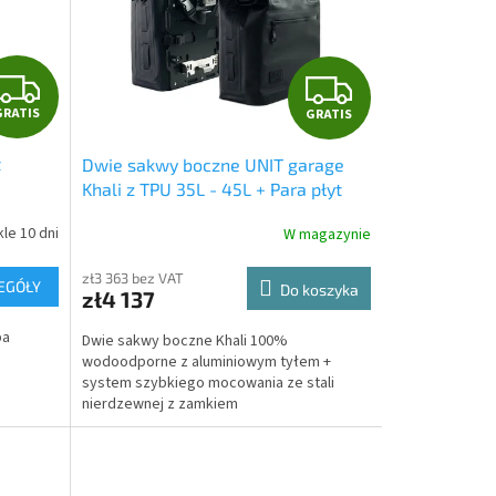
G
G
GRATIS
GRATIS
R
R
t
Dwie sakwy boczne UNIT garage
A
A
Khali z TPU 35L - 45L + Para płyt
aluminiowych
T
T
le 10 dni
W magazynie
I
I
zł3 363 bez VAT
EGÓŁY
Do koszyka
zł4 137
S
S
ba
Dwie sakwy boczne Khali 100%
wodoodporne z aluminiowym tyłem +
system szybkiego mocowania ze stali
nierdzewnej z zamkiem