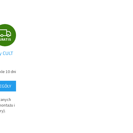
G
GRATIS
R
y CULT
A
T
le 10 dni
I
EGÓŁY
S
zanych
ontażu i
ry).