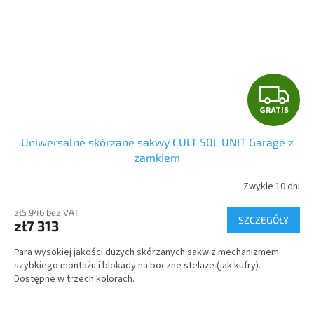
G
GRATIS
R
Uniwersalne skórzane sakwy CULT 50L UNIT Garage z
A
zamkiem
T
Zwykle 10 dni
I
zł5 946 bez VAT
SZCZEGÓŁY
zł7 313
S
Para wysokiej jakości dużych skórzanych sakw z mechanizmem
szybkiego montażu i blokady na boczne stelaże (jak kufry).
Dostępne w trzech kolorach.