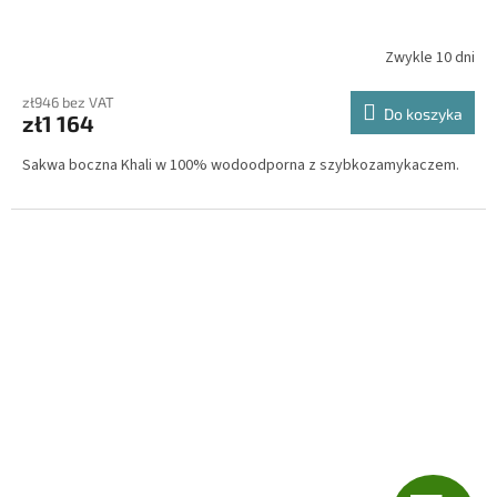
A
T
Zwykle 10 dni
I
zł946 bez VAT
Do koszyka
zł1 164
S
Sakwa boczna Khali w 100% wodoodporna z szybkozamykaczem.