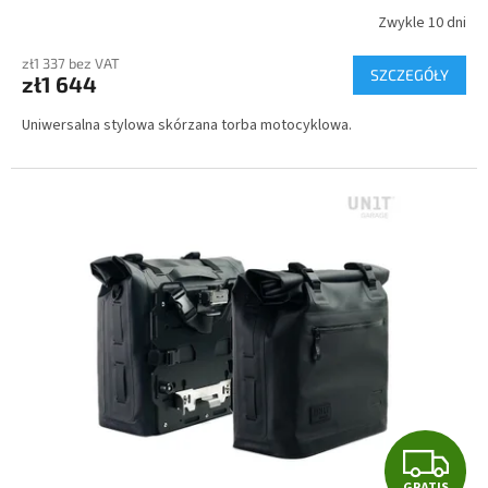
T
Zwykle 10 dni
I
zł1 337 bez VAT
SZCZEGÓŁY
zł1 644
S
Uniwersalna stylowa skórzana torba motocyklowa.
G
GRATIS