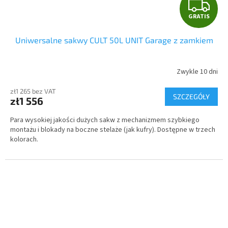
G
GRATIS
R
Uniwersalne sakwy CULT 50L UNIT Garage z zamkiem
A
T
Zwykle 10 dni
I
zł1 265 bez VAT
SZCZEGÓŁY
zł1 556
S
Para wysokiej jakości dużych sakw z mechanizmem szybkiego
montażu i blokady na boczne stelaże (jak kufry). Dostępne w trzech
kolorach.