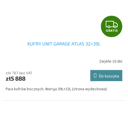
G
GRATIS
R
KUFRY UNIT GARAGE ATLAS 32+39L
A
T
Zwykle 10 dni
I
zł4 787 bez VAT
Do koszyka
zł5 888
S
Para kufrów bocznych. Wersja 39L+32L (strona wydechowa)