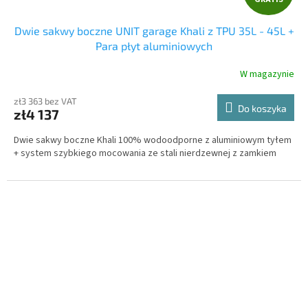
R
Dwie sakwy boczne UNIT garage Khali z TPU 35L - 45L +
A
Para płyt aluminiowych
T
W magazynie
I
zł3 363 bez VAT
Do koszyka
zł4 137
S
Dwie sakwy boczne Khali 100% wodoodporne z aluminiowym tyłem
+ system szybkiego mocowania ze stali nierdzewnej z zamkiem