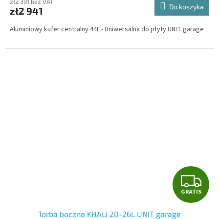
I
zł2 391 bez VAT
Do koszyka
zł2 941
S
Aluminiowy kufer centralny 44L - Uniwersalna do płyty UNIT garage
G
GRATIS
R
Torba boczna KHALI 20-26L UNIT garage