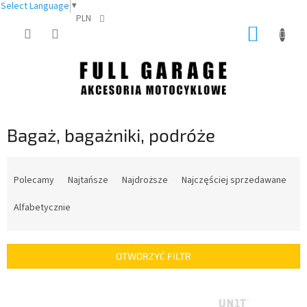
Select Language
▼
PLN
Przejść
KOSZY
do
treści
Bagaż, bagażniki, podróże
S
o
Polecamy
Najtańsze
Najdroższe
Najczęściej sprzedawane
r
t
Alfabetycznie
o
w
a
OTWORZYĆ FILTR
n
i
L
e
i