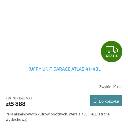
G
GRATIS
R
KUFRY UNIT GARAGE ATLAS 41+48L
A
T
Zwykle 10 dni
I
zł4 787 bez VAT
Do koszyka
zł5 888
S
Para aluminiowych kufrów bocznych. Wersja 48L + 41L (strona
wydechowa)