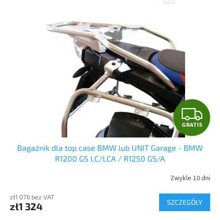
p
s
r
t
o
a
d
p
u
r
k
o
t
d
ó
u
w
k
t
G
ó
GRATIS
w
R
Bagażnik dla top case BMW lub UNIT Garage - BMW
A
R1200 GS LC/LCA / R1250 GS/A
T
Zwykle 10 dni
I
zł1 076 bez VAT
SZCZEGÓŁY
zł1 324
S