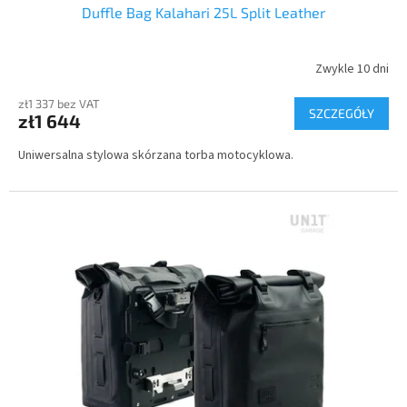
Duffle Bag Kalahari 25L Split Leather
A
T
Zwykle 10 dni
I
zł1 337 bez VAT
SZCZEGÓŁY
zł1 644
S
Uniwersalna stylowa skórzana torba motocyklowa.