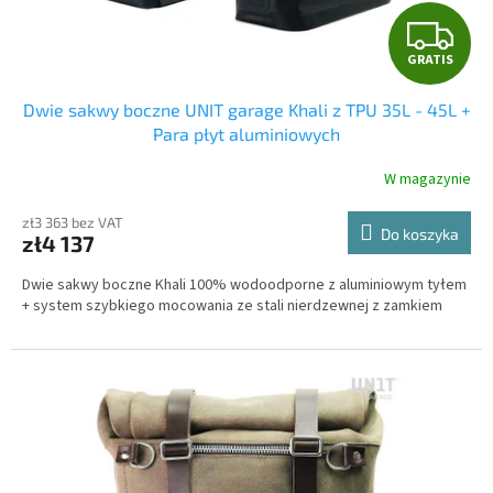
G
GRATIS
R
Dwie sakwy boczne UNIT garage Khali z TPU 35L - 45L +
A
Para płyt aluminiowych
T
W magazynie
I
zł3 363 bez VAT
Do koszyka
zł4 137
S
Dwie sakwy boczne Khali 100% wodoodporne z aluminiowym tyłem
+ system szybkiego mocowania ze stali nierdzewnej z zamkiem