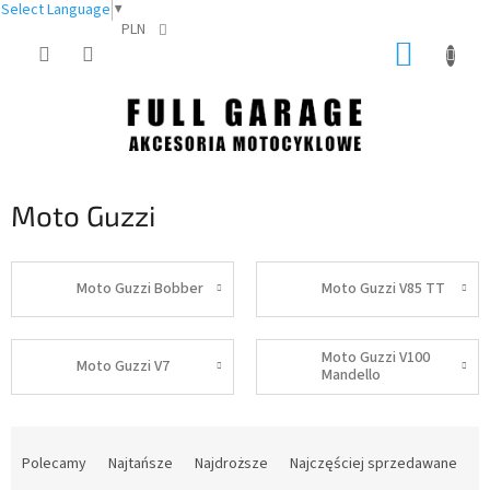
Select Language
▼
PLN
Przejść
KOSZY
do
treści
Moto Guzzi
Moto Guzzi Bobber
Moto Guzzi V85 TT
Moto Guzzi V100
Moto Guzzi V7
Mandello
S
o
Polecamy
Najtańsze
Najdroższe
Najczęściej sprzedawane
r