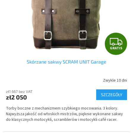
G
GRATIS
R
Skórzane sakwy SCRAM UNIT Garage
A
T
Zwykle 10 dni
I
zł1 667 bez VAT
SZCZEGÓŁY
zł2 050
S
Torby boczne z mechanizmem szybkiego mocowania. 3 kolory.
Najwyższa jakość od włoskich mistrzów, pięknie wykonane sakwy
do klasycznych motocykli, scramblerów i motocykli café racer.