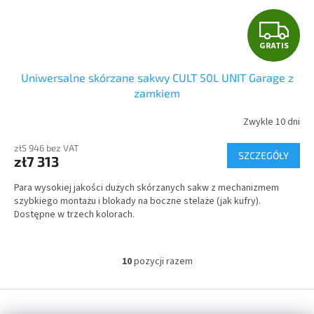
G
GRATIS
R
Uniwersalne skórzane sakwy CULT 50L UNIT Garage z
A
zamkiem
T
Zwykle 10 dni
I
zł5 946 bez VAT
SZCZEGÓŁY
zł7 313
S
Para wysokiej jakości dużych skórzanych sakw z mechanizmem
szybkiego montażu i blokady na boczne stelaże (jak kufry).
Dostępne w trzech kolorach.
10
pozycji razem
K
o
n
S
t
t