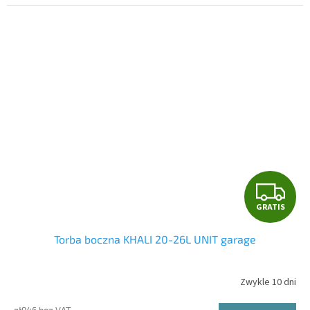
G
GRATIS
R
Torba boczna KHALI 20-26L UNIT garage
A
T
Zwykle 10 dni
I
zł946 bez VAT