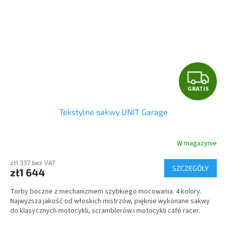
G
GRATIS
R
Tekstylne sakwy UNIT Garage
A
T
W magazynie
I
zł1 337 bez VAT
SZCZEGÓŁY
zł1 644
S
Torby boczne z mechanizmem szybkiego mocowania. 4 kolory.
Najwyższa jakość od włoskich mistrzów, pięknie wykonane sakwy
do klasycznych motocykli, scramblerów i motocykli café racer.