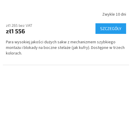
A
T
Zwykle 10 dni
I
zł1 265 bez VAT
SZCZEGÓŁY
zł1 556
S
Para wysokiej jakości dużych sakw z mechanizmem szybkiego
montażu i blokady na boczne stelaże (jak kufry). Dostępne w trzech
kolorach.