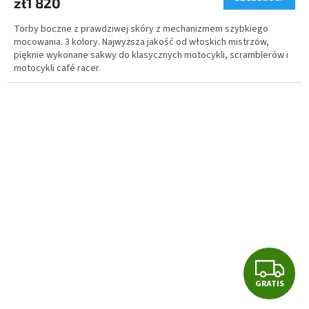
zł1 820
S
Torby boczne z prawdziwej skóry z mechanizmem szybkiego
mocowania. 3 kolory. Najwyższa jakość od włoskich mistrzów,
pięknie wykonane sakwy do klasycznych motocykli, scramblerów i
motocykli café racer.
G
GRATIS
R