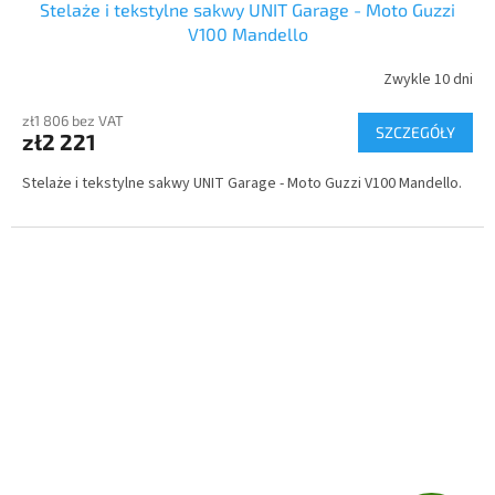
Stelaże i tekstylne sakwy UNIT Garage - Moto Guzzi
A
V100 Mandello
T
Zwykle 10 dni
I
zł1 806 bez VAT
SZCZEGÓŁY
zł2 221
S
Stelaże i
tekstylne
sakwy UNIT Garage - Moto Guzzi V100 Mandello.