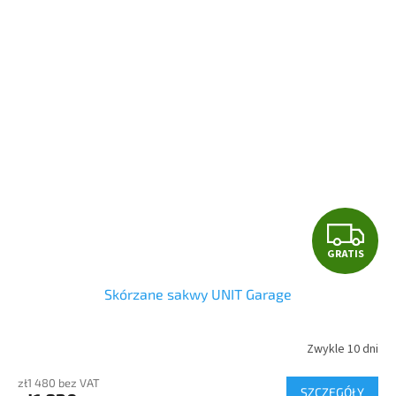
G
GRATIS
R
Skórzane sakwy UNIT Garage
A
T
Zwykle 10 dni
I
zł1 480 bez VAT
SZCZEGÓŁY