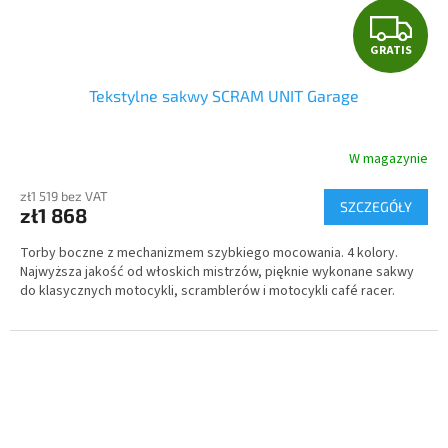
G
GRATIS
R
Tekstylne sakwy SCRAM UNIT Garage
A
T
W magazynie
I
zł1 519 bez VAT
SZCZEGÓŁY
zł1 868
S
Torby boczne z mechanizmem szybkiego mocowania. 4 kolory.
Najwyższa jakość od włoskich mistrzów, pięknie wykonane sakwy
do klasycznych motocykli, scramblerów i motocykli café racer.