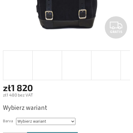
G
GRATIS
R
A
T
I
S
zł1 820
zł1 480 bez VAT
Cena
Wybierz wariant
jednostkowa:
Barva