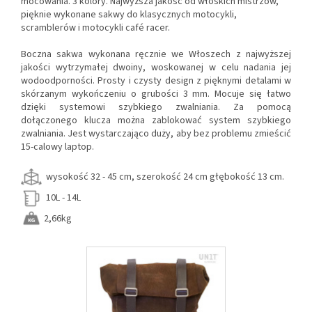
mocowania. 3 kolory. Najwyższa jakość od włoskich mistrzów,
pięknie wykonane sakwy do klasycznych motocykli,
scramblerów i motocykli café racer.
Boczna sakwa wykonana ręcznie we Włoszech z najwyższej
jakości wytrzymałej dwoiny, woskowanej w celu nadania jej
wodoodporności. Prosty i czysty design z pięknymi detalami w
skórzanym wykończeniu o grubości 3 mm. Mocuje się łatwo
dzięki systemowi szybkiego zwalniania. Za pomocą
dołączonego klucza można zablokować system szybkiego
zwalniania. Jest wystarczająco duży, aby bez problemu zmieścić
15-calowy laptop.
wysokość 32 - 45 cm, szerokość 24 cm głębokość 13 cm.
10L - 14L
2,66kg