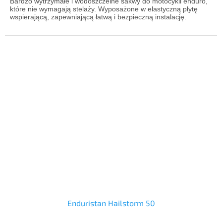
Bardzo wytrzymałe i wodoszczelne sakwy do motocykli enduro,
które nie wymagają stelaży. Wyposażone w elastyczną płytę
wspierającą, zapewniającą łatwą i bezpieczną instalację.
Enduristan Hailstorm 50