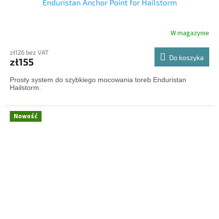
Enduristan Anchor Point for Hailstorm
W magazynie
zł126 bez VAT
Do koszyka
zł155
Prosty system do szybkiego mocowania toreb Enduristan
Hailstorm.
Nowość