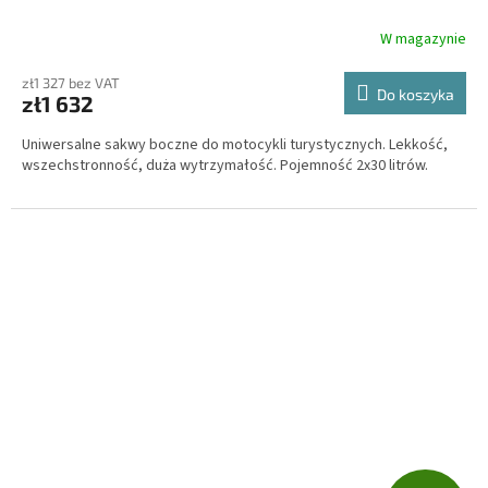
T
W magazynie
I
zł1 327 bez VAT
Do koszyka
zł1 632
S
Uniwersalne sakwy boczne do motocykli turystycznych. Lekkość,
wszechstronność, duża wytrzymałość. Pojemność 2x30 litrów.