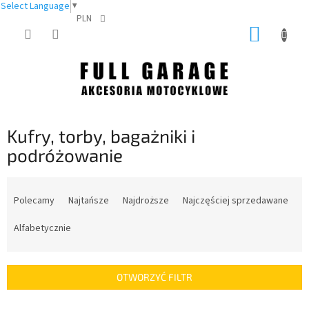
Select Language
▼
PLN
Przejść
KOSZY
do
treści
Kufry, torby, bagażniki i
podróżowanie
S
o
Polecamy
Najtańsze
Najdroższe
Najczęściej sprzedawane
r
t
Alfabetycznie
o
w
a
OTWORZYĆ FILTR
n
i