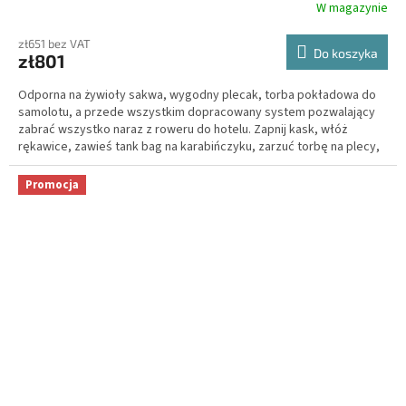
W magazynie
zł651 bez VAT
Do koszyka
zł801
Odporna na żywioły sakwa, wygodny plecak, torba pokładowa do
samolotu, a przede wszystkim dopracowany system pozwalający
zabrać wszystko naraz z roweru do hotelu. Zapnij kask, włóż
rękawice, zawieś tank bag na karabińczyku, zarzuć torbę na plecy,
a ręce wciąż masz wolne.
Promocja