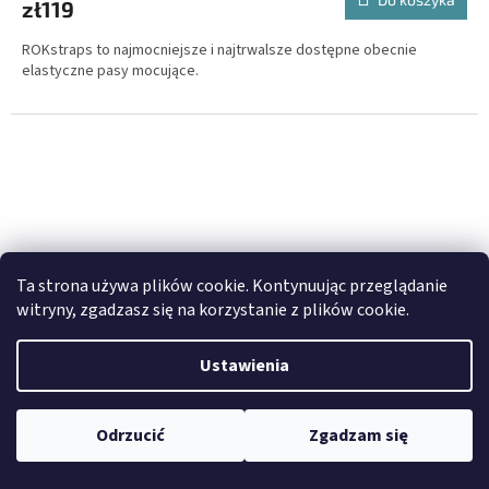
zł119
ROKstraps to najmocniejsze i najtrwalsze dostępne obecnie
elastyczne pasy mocujące.
Ta strona używa plików cookie. Kontynuując przeglądanie
witryny, zgadzasz się na korzystanie z plików cookie.
Ustawienia
G
Odrzucić
Zgadzam się
GRATIS
R
Enduristan Sandstorm 5.01 - torba na zbiornik