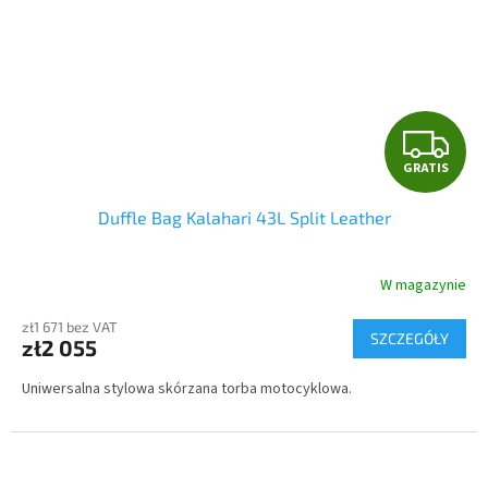
G
GRATIS
R
Duffle Bag Kalahari 43L Split Leather
A
T
W magazynie
I
zł1 671 bez VAT
SZCZEGÓŁY
zł2 055
S
Uniwersalna stylowa skórzana torba motocyklowa.