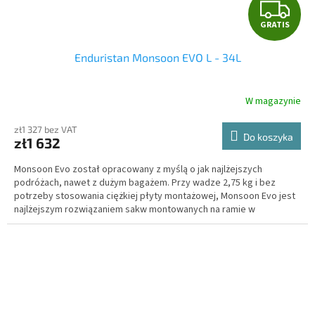
G
GRATIS
R
Enduristan Monsoon EVO L - 34L
A
T
W magazynie
I
zł1 327 bez VAT
Do koszyka
zł1 632
S
Monsoon Evo został opracowany z myślą o jak najlżejszych
podróżach, nawet z dużym bagażem. Przy wadze 2,75 kg i bez
potrzeby stosowania ciężkiej płyty montażowej, Monsoon Evo jest
najlżejszym rozwiązaniem sakw montowanych na ramie w
segmencie wysokiej jakości.