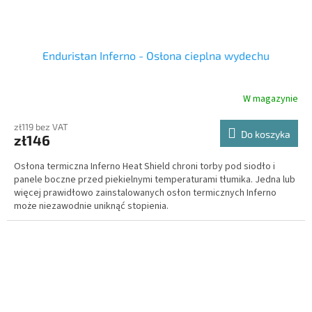
Enduristan Inferno - Osłona cieplna wydechu
W magazynie
zł119 bez VAT
Do koszyka
zł146
Osłona termiczna Inferno Heat Shield chroni torby pod siodło i
panele boczne przed piekielnymi temperaturami tłumika. Jedna lub
więcej prawidłowo zainstalowanych osłon termicznych Inferno
może niezawodnie uniknąć stopienia.