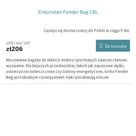
Enduristan Fender Bag 1,6L
Zazwyczaj dostarczamy do Polski w ciągu 5 dni.
zł167 bez VAT
Do koszyka
zł206
Mocowanie bagażu do lekkich enduro sportowych zawsze stanowi
wyzwanie. Dla lżejszych przedmiotów, takich jak zapasowe dętki,
odzież przeciwdeszczowa czy batony energetyczne, torba Fender
Bag jest idealnym rozwiązaniem. Haki umożliwiają mocne
zaciągnięcie paska, zapewniając pewne połączenie z błotnikiem.