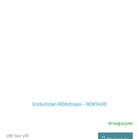
Enduristan ROKstraps - ROK1400
W magazynie
zł97 bez VAT
Do koszyka