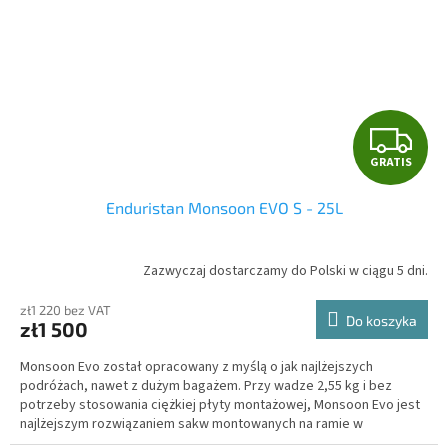
G
GRATIS
R
Enduristan Monsoon EVO S - 25L
A
T
Zazwyczaj dostarczamy do Polski w ciągu 5 dni.
I
zł1 220 bez VAT
Do koszyka
zł1 500
S
Monsoon Evo został opracowany z myślą o jak najlżejszych
podróżach, nawet z dużym bagażem. Przy wadze 2,55 kg i bez
potrzeby stosowania ciężkiej płyty montażowej, Monsoon Evo jest
najlżejszym rozwiązaniem sakw montowanych na ramie w
segmencie wysokiej jakości.