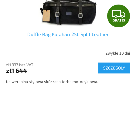
G
GRATIS
R
Duffle Bag Kalahari 25L Split Leather
A
T
Zwykle 10 dni
I
zł1 337 bez VAT
SZCZEGÓŁY
zł1 644
S
Uniwersalna stylowa skórzana torba motocyklowa.