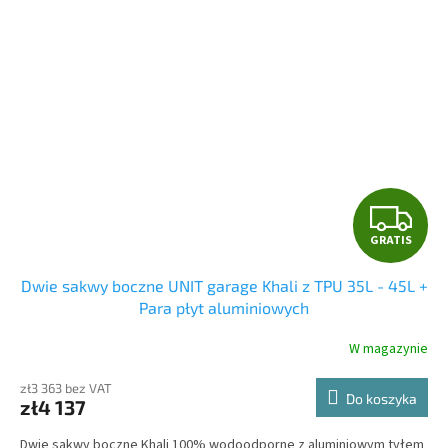
G
GRATIS
R
Dwie sakwy boczne UNIT garage Khali z TPU 35L - 45L +
A
Para płyt aluminiowych
T
W magazynie
I
zł3 363 bez VAT
Do koszyka
zł4 137
S
Dwie sakwy boczne Khali 100% wodoodporne z aluminiowym tyłem