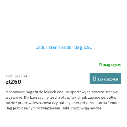
Enduristan Fender Bag 2,9L
W magazynie
zł211 bez VAT
Do koszyka
zł260
Mocowanie bagażu do lekkich enduro sportowych zawsze stanowi
wyzwanie. Dla lżejszych przedmiotów, takich jak zapasowe dętki,
odzież przeciwdeszczowa czy batony energetyczne, torba Fender
Bag jest idealnym rozwiązaniem. Haki umożliwiają mocne
zaciągnięcie paska, zapewniając pewne połączenie z błotnikiem.