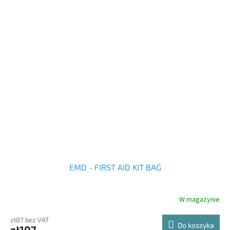
pozostaje sucha nawet podczas deszczu.
EMD - FIRST AID KIT BAG
W magazynie
zł87 bez VAT
Do koszyka
zł107