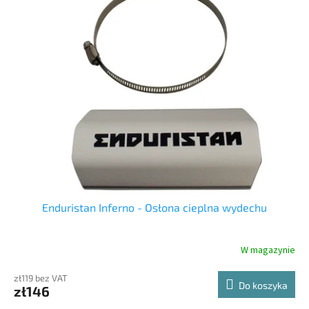
p
s
r
t
o
a
d
p
u
r
k
o
t
d
ó
u
w
k
t
ó
w
Enduristan Inferno - Osłona cieplna wydechu
W magazynie
zł119 bez VAT
Do koszyka
zł146