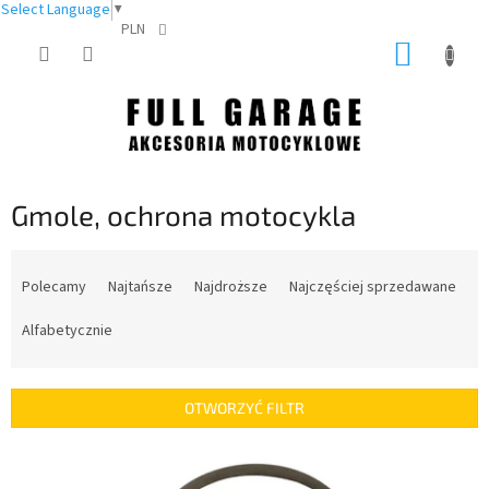
Select Language
▼
PLN
Przejść
KOSZY
do
treści
Gmole, ochrona motocykla
S
o
Polecamy
Najtańsze
Najdroższe
Najczęściej sprzedawane
r
t
Alfabetycznie
o
w
a
OTWORZYĆ FILTR
n
i
L
e
i