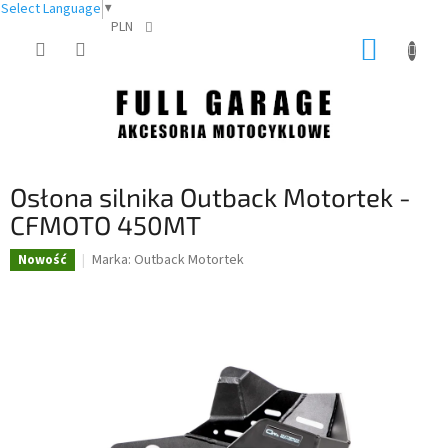
Select Language
▼
PLN
Przejść
KOSZY
do
treści
Osłona silnika Outback Motortek -
CFMOTO 450MT
Marka:
Outback Motortek
Nowość