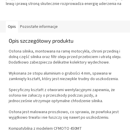
lewą i prawą stroną skutecznie rozprowadza energię uderzenia na
kilka punktów montażowych ramy motocykla.
Opis
Pozostałe informacje
Opis szczegółowy produktu
Osłona silnika, montowana na ramę motocykla, chroni przednią i
dolną część silnika oraz filtr oleju przed przebiciem i utratą oleju.
Dodatkowo zabezpiecza delikatne kolektory wydechowe.
Wykonana ze stopu aluminium o grubości 4 mm, spawana w
zamknięty kształt, który jest niezwykle trudny do uszkodzenia.
Specyficzny kształt z otworami wentylacyjnymi zapewnia, że
osłona nie zahaczy o przeszkody podczas jazdy, a
jednocześnie utrzymuje optymalne chłodzenie silnika.
Osłona jest malowana proszkowo, co sprawia, że powłoka jest
wyjątkowo trwała i nie łuszczy się nawet po uszkodzeniu.
Kompatybilna z modelem CFMOTO 450MT