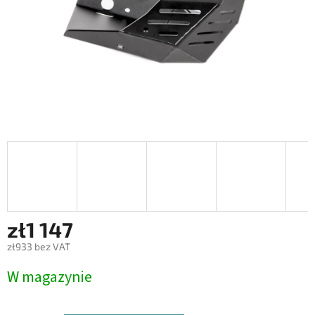
zł1 147
zł933 bez VAT
Cena
W magazynie
jednostkowa: