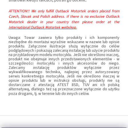
smarował kiedyś łańcuch, potrafi go docenić.
ATTENTION!! We only fulfill Outback Motortek orders placed from
Czech, Slovak and Polish address. If there is no exclusive Outback
Motortek dealer in your country then please order at the
International Outback Motortek webshop.
Uwaga: Towar zawiera tylko produkty i ich komponenty
niezbędne do montażui wyraźnie wskazane w nazwie lub opisie
produktu. Załączone ilustracje służą wyłącznie do celów
podglądowych i pokazują zalecaną instalację lub użycie produktu
na przykladowym modelu motocyklu. Jeśli nie określono inaczej,
produkt nie obejmuje innych przedstawionych elementów - w
szczególności motocyklu i innych akcesoriów do niego.
Zalecamy instalację produktów wyłącznie przez
wykwalifikowanego technika, najlepiej przez autoryzowany
serwis konkretnego motocykla. Jeśli nie określono inaczej w
opisie produktu lub w instrukcji obsługi, produkty nie są
dostarczane z atestacją ATEST 8SD, TUV ani ich polską
alternatywą, dlatego też są przeznaczone wyłącznie do użytku
poza drogami, tj. w terenie lub do innych celów.
S
t