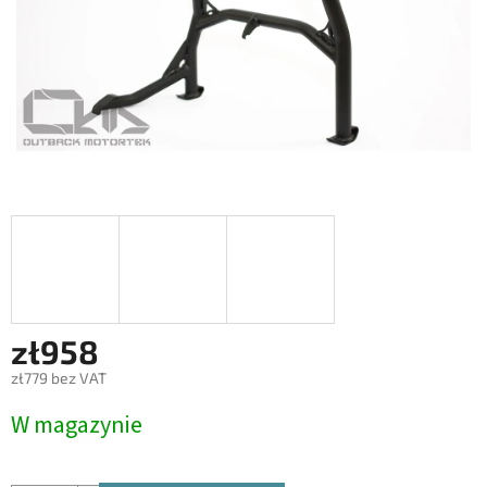
zł958
zł779 bez VAT
Cena
W magazynie
jednostkowa: