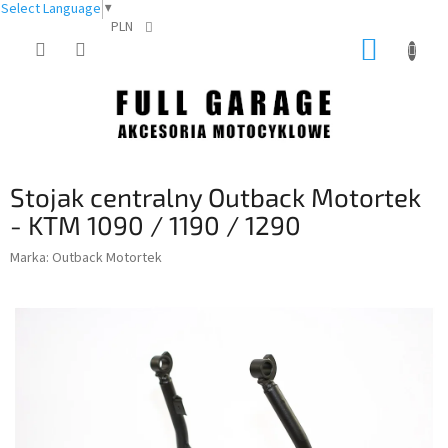
Select Language
▼
PLN
Przejść
KOSZY
do
treści
Stojak centralny Outback Motortek
- KTM 1090 / 1190 / 1290
Marka:
Outback Motortek