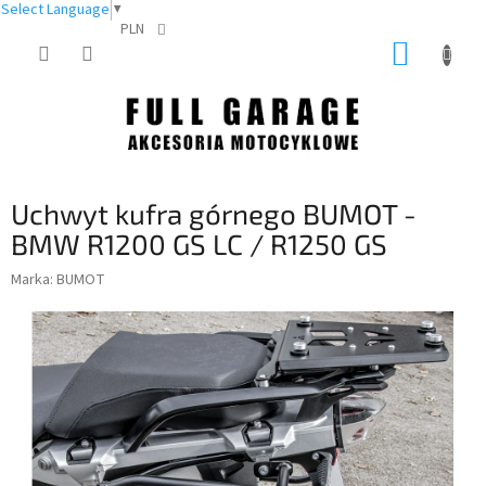
Select Language
▼
PLN
Przejść
KOSZY
do
treści
Uchwyt kufra górnego BUMOT -
BMW R1200 GS LC / R1250 GS
Marka:
BUMOT