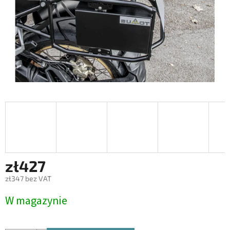
zł427
zł347 bez VAT
Cena
W magazynie
jednostkowa: