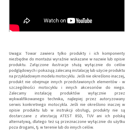
Uwaga: Towar zawiera tylko produkty i ich komponenty
niezbędne do montażui wyraźnie wskazane w nazwie lub opisie
produktu. Załączone ilustracje służą wyłącznie do celów
podglądowych i pokazują zalecaną instalację lub użycie produktu
na przykladowym modelu motocyklu. Jeśli nie określono inaczej,
produkt nie obejmuje innych przedstawionych elementów - w
szczególności motocyklu i innych akcesoriów do niego.
Zalecamy instalację produktów wyłącznie przez
wykwalifikowanego technika, najlepiej przez autoryzowany
serwis konkretnego motocykla. Jeśli nie określono inaczej w
opisie produktu lub w instrukcji obsługi, produkty nie są
dostarczane z atestacją ATEST 8SD, TUV ani ich polską
alternatywą, dlatego też są przeznaczone wyłącznie do użytku
poza drogami, tj. w terenie lub do innych celów.