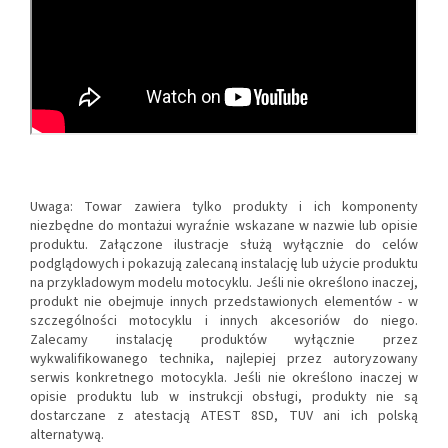
Uwaga: Towar zawiera tylko produkty i ich komponenty
niezbędne do montażui wyraźnie wskazane w nazwie lub opisie
produktu. Załączone ilustracje służą wyłącznie do celów
podglądowych i pokazują zalecaną instalację lub użycie produktu
na przykladowym modelu motocyklu. Jeśli nie określono inaczej,
produkt nie obejmuje innych przedstawionych elementów - w
szczególności motocyklu i innych akcesoriów do niego.
Zalecamy instalację produktów wyłącznie przez
wykwalifikowanego technika, najlepiej przez autoryzowany
serwis konkretnego motocykla. Jeśli nie określono inaczej w
opisie produktu lub w instrukcji obsługi, produkty nie są
dostarczane z atestacją ATEST 8SD, TUV ani ich polską
alternatywą.