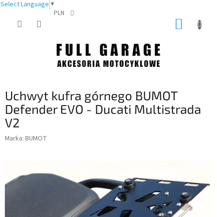
Select Language
▼
PLN
Przejść
KOSZY
do
treści
Uchwyt kufra górnego BUMOT
Defender EVO - Ducati Multistrada
V2
Marka:
BUMOT