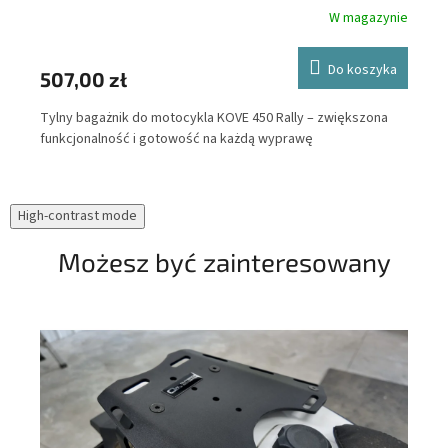
nie
W magazynie
ka
Do koszyka
47
507,00 zł
Out
Tylny bagażnik do motocykla KOVE 450 Rally – zwiększona
bez
ne
funkcjonalność i gotowość na każdą wyprawę
el
mot
ucz
High-contrast mode
prz
Możesz być zainteresowany