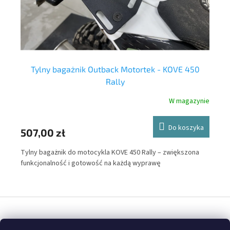
Tylny bagażnik Outback Motortek - KOVE 450
Rally
nie
W magazynie
ka
Do koszyka
47
507,00 zł
Out
Tylny bagażnik do motocykla KOVE 450 Rally – zwiększona
bez
ne
funkcjonalność i gotowość na każdą wyprawę
el
mot
ucz
S
prz
t
Opracował Shoptet
o