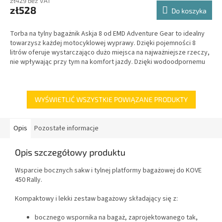
zł429 bez VAT
zł528
Do koszyka
Torba na tylny bagażnik Askja 8 od EMD Adventure Gear to idealny
towarzysz każdej motocyklowej wyprawy. Dzięki pojemności 8
litrów oferuje wystarczająco dużo miejsca na najważniejsze rzeczy,
nie wpływając przy tym na komfort jazdy. Dzięki wodoodpornemu
materiałowi i zamkom błyskawicznym o klasie IPX5 zawartość
pozostaje sucha nawet podczas deszczu.
WYŚWIETLIĆ WSZYSTKIE POWIĄZANE PRODUKTY
Opis
Pozostałe informacje
Opis szczegółowy produktu
Wsparcie bocznych sakw i tylnej platformy bagażowej do KOVE
450 Rally.
Kompaktowy i lekki zestaw bagażowy składający się z:
bocznego wspornika na bagaż, zaprojektowanego tak,