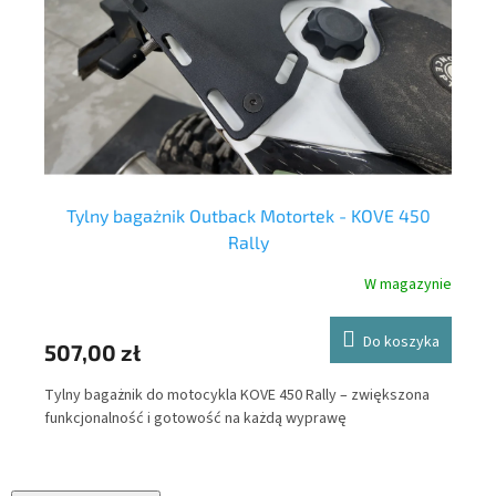
Tylny bagażnik Outback Motortek - KOVE 450
Rally
nie
W magazynie
ka
Do koszyka
47
507,00 zł
Out
Tylny bagażnik do motocykla KOVE 450 Rally – zwiększona
bez
ne
funkcjonalność i gotowość na każdą wyprawę
el
mot
ucz