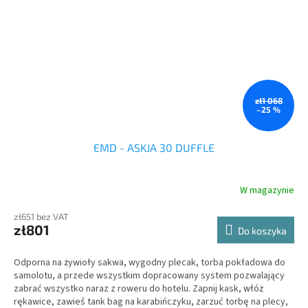
zł1 068
–25 %
EMD - ASKJA 30 DUFFLE
W magazynie
zł651 bez VAT
zł801
Do koszyka
Odporna na żywioły sakwa, wygodny plecak, torba pokładowa do
samolotu, a przede wszystkim dopracowany system pozwalający
zabrać wszystko naraz z roweru do hotelu. Zapnij kask, włóż
rękawice, zawieś tank bag na karabińczyku, zarzuć torbę na plecy,