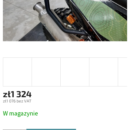
zł1 324
zł1 076 bez VAT
Cena
W magazynie
jednostkowa: