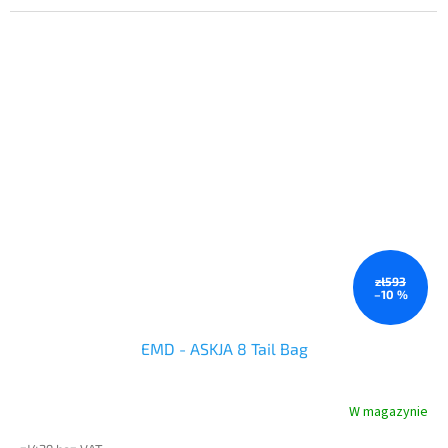
a ręce wciąż masz wolne.
zł593
–10 %
EMD - ASKJA 8 Tail Bag
W magazynie