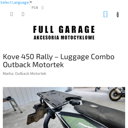
Select Language
▼
PLN
Przejść
KOSZY
do
treści
Kove 450 Rally – Luggage Combo
Outback Motortek
Marka:
Outback Motortek