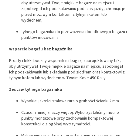
aby utrzymywał Twoje miękkie bagaże na miejscu i
zapobiegał ich podskakiwaniu podczas jazdy, chroniąc je
przed możliwym kontaktem z tylnym kołem lub
wydechem,
tylnego bagażnika do przewożenia dodatkowego bagażu i
punktów mocowania.
Wsparcie bagażu bez bagażnika
Prosty i lekki boczny wspornik na bagaż, zaprojektowany tak,
aby utrzymywał Twoje miękkie bagaże na miejscu, zapobiegał
ich podskakiwaniu lub składaniu pod siodłem oraz kontaktowi z
tylnym kołem lub wydechem w Twoim Kove 450 Rally.
Zestaw tylnego bagażnika
Wysokiej jakości stalowa rura o grubości ścianki 2 mm.
Czasem mniej znaczy więcej. Wykorzystaliśmy mocne
punkty montażowe przy zachowaniu kompaktowej
konstrukcji dla ogólnej wytrzymałości.
Malowanie proszkowe – w połączeniu z piaskowaniem