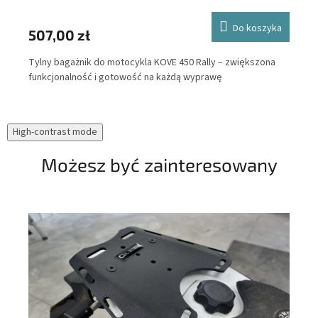
ka
Do koszyka
47
507,00 zł
Out
Tylny bagażnik do motocykla KOVE 450 Rally – zwiększona
bez
ne
funkcjonalność i gotowość na każdą wyprawę
el
mot
ucz
High-contrast mode
prz
Możesz być zainteresowany