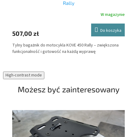
Rally
nie
W magazynie
ka
Do koszyka
47
507,00 zł
Out
Tylny bagażnik do motocykla KOVE 450 Rally – zwiększona
bez
ne
funkcjonalność i gotowość na każdą wyprawę
el
mot
ucz
High-contrast mode
prz
Możesz być zainteresowany