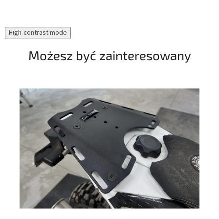
el
mot
ucz
High-contrast mode
prz
Możesz być zainteresowany