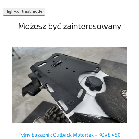
ucz
High-contrast mode
prz
Możesz być zainteresowany
Tylny bagażnik Outback Motortek - KOVE 450