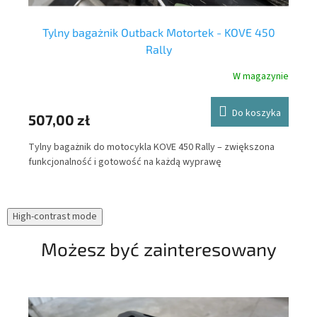
Tylny bagażnik Outback Motortek - KOVE 450
Rally
nie
W magazynie
ka
Do koszyka
47
507,00 zł
Out
Tylny bagażnik do motocykla KOVE 450 Rally – zwiększona
bez
ne
funkcjonalność i gotowość na każdą wyprawę
el
mot
ucz
High-contrast mode
prz
Możesz być zainteresowany