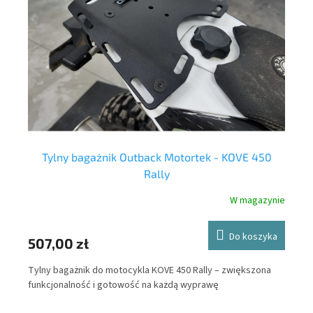
Tylny bagażnik Outback Motortek - KOVE 450
Rally
nie
W magazynie
ka
Do koszyka
47
507,00 zł
Out
Tylny bagażnik do motocykla KOVE 450 Rally – zwiększona
bez
ne
funkcjonalność i gotowość na każdą wyprawę
el
mot