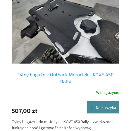
Tylny bagażnik Outback Motortek - KOVE 450
Rally
nie
W magazynie
ka
Do koszyka
47
507,00 zł
Out
Tylny bagażnik do motocykla KOVE 450 Rally – zwiększona
bez
ne
funkcjonalność i gotowość na każdą wyprawę