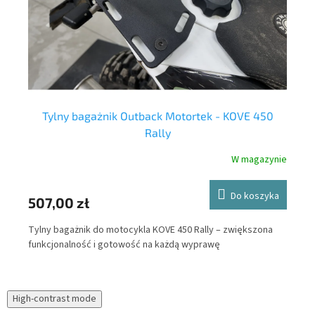
Tylny bagażnik Outback Motortek - KOVE 450
Rally
nie
W magazynie
ka
Do koszyka
47
507,00 zł
Out
Tylny bagażnik do motocykla KOVE 450 Rally – zwiększona
bez
ne
funkcjonalność i gotowość na każdą wyprawę
el
mot
ucz
High-contrast mode
prz