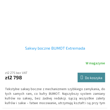
Sakwy boczne BUMOT Extremada
W magazynie
zł2 275 bez VAT
zł2 798
Do koszyka
Tekstylne sakwy boczne z mechanizmem szybkiego zamykania, do
tych samych ram, co kufry BUMOT. Najszybszy system zamiany
kufrów na sakwy, bez żadnej redukcji. Łączą wszystkie zalety
kufrów i sakw – łatwe mocowanie, utrzymują kształt i są przy tym
znacznie lżejsze niż kufry, lepiej nadają się i zapewniają większe