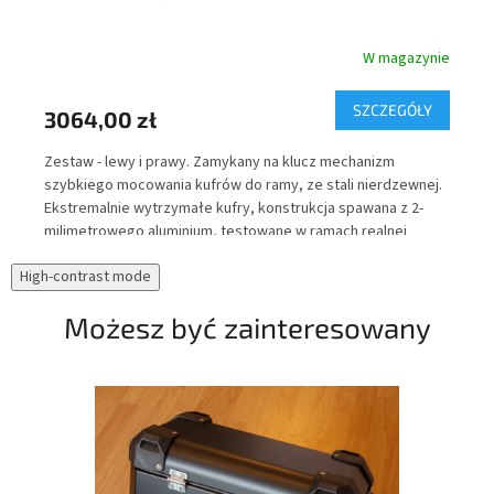
nie
W magazynie
Y
SZCZEGÓŁY
3064,00 zł
52
r
Zestaw - lewy i prawy. Zamykany na klucz mechanizm
Tor
szybkiego mocowania kufrów do ramy, ze stali nierdzewnej.
wew
Ekstremalnie wytrzymałe kufry, konstrukcja spawana z 2-
Cor
milimetrowego aluminium, testowane w ramach realnej
upa
eksploatacji pod kątem wodoszczelności.
odb
High-contrast mode
zaw
noc
Możesz być zainteresowany