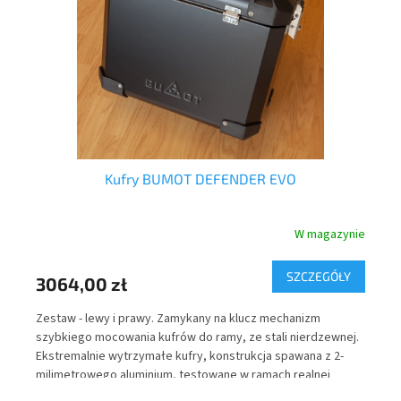
ow
Kufry BUMOT DEFENDER EVO
nie
W magazynie
Y
SZCZEGÓŁY
3064,00 zł
52
r
Zestaw - lewy i prawy. Zamykany na klucz mechanizm
Tor
szybkiego mocowania kufrów do ramy, ze stali nierdzewnej.
wew
Ekstremalnie wytrzymałe kufry, konstrukcja spawana z 2-
Cor
milimetrowego aluminium, testowane w ramach realnej
upa
eksploatacji pod kątem wodoszczelności.
odb