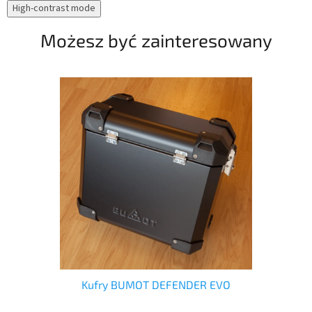
High-contrast mode
zaw
noc
Możesz być zainteresowany
ow
Kufry BUMOT DEFENDER EVO