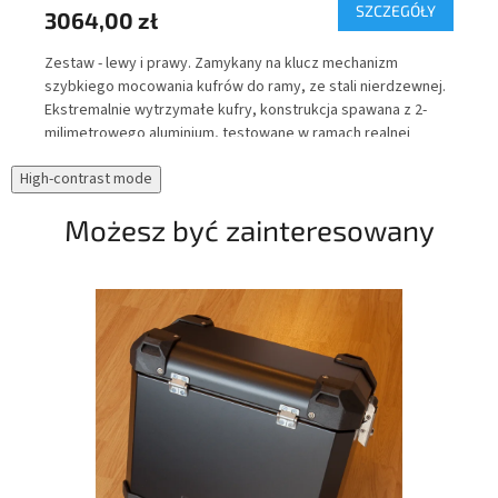
Y
SZCZEGÓŁY
3064,00 zł
52
r
Zestaw - lewy i prawy. Zamykany na klucz mechanizm
Tor
szybkiego mocowania kufrów do ramy, ze stali nierdzewnej.
wew
Ekstremalnie wytrzymałe kufry, konstrukcja spawana z 2-
Cor
milimetrowego aluminium, testowane w ramach realnej
upa
eksploatacji pod kątem wodoszczelności.
odb
High-contrast mode
zaw
noc
Możesz być zainteresowany