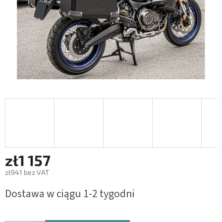
zł1 157
zł941 bez VAT
Cena
Dostawa w ciągu 1-2 tygodni
jednostkowa: