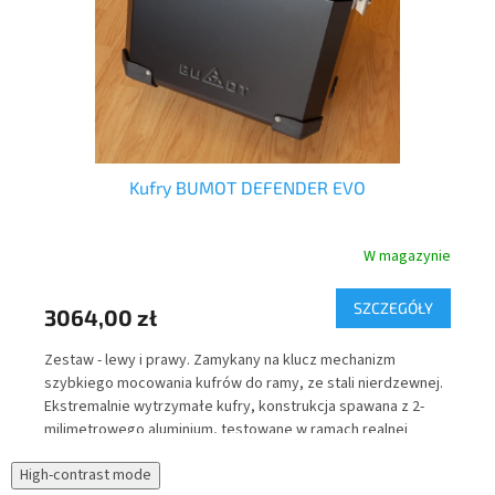
ow
Kufry BUMOT DEFENDER EVO
nie
W magazynie
Y
SZCZEGÓŁY
3064,00 zł
52
r
Zestaw - lewy i prawy. Zamykany na klucz mechanizm
Tor
szybkiego mocowania kufrów do ramy, ze stali nierdzewnej.
wew
Ekstremalnie wytrzymałe kufry, konstrukcja spawana z 2-
Cor
milimetrowego aluminium, testowane w ramach realnej
upa
eksploatacji pod kątem wodoszczelności.
odb
High-contrast mode
zaw