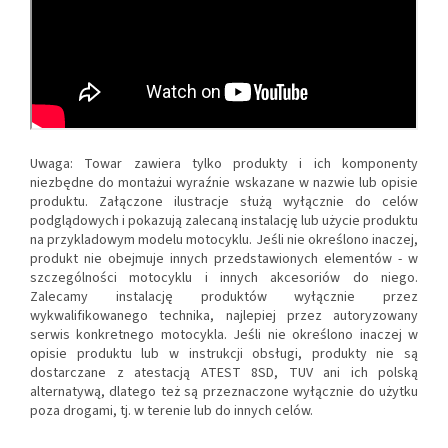
Uwaga: Towar zawiera tylko produkty i ich komponenty
niezbędne do montażui wyraźnie wskazane w nazwie lub opisie
produktu. Załączone ilustracje służą wyłącznie do celów
podglądowych i pokazują zalecaną instalację lub użycie produktu
na przykladowym modelu motocyklu. Jeśli nie określono inaczej,
produkt nie obejmuje innych przedstawionych elementów - w
szczególności motocyklu i innych akcesoriów do niego.
Zalecamy instalację produktów wyłącznie przez
wykwalifikowanego technika, najlepiej przez autoryzowany
serwis konkretnego motocykla. Jeśli nie określono inaczej w
opisie produktu lub w instrukcji obsługi, produkty nie są
dostarczane z atestacją ATEST 8SD, TUV ani ich polską
alternatywą, dlatego też są przeznaczone wyłącznie do użytku
poza drogami, tj. w terenie lub do innych celów.