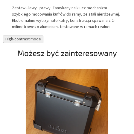
r
Zestaw - lewy i prawy. Zamykany na klucz mechanizm
Tor
szybkiego mocowania kufrów do ramy, ze stali nierdzewnej.
wew
Ekstremalnie wytrzymałe kufry, konstrukcja spawana z 2-
Cor
milimetrowego aluminium, testowane w ramach realnej
upa
eksploatacji pod kątem wodoszczelności.
odb
High-contrast mode
zaw
noc
Możesz być zainteresowany