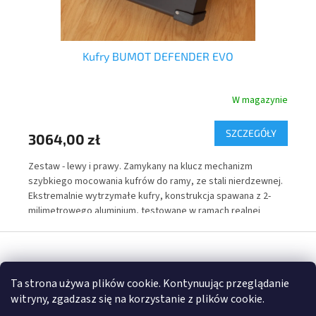
ow
Kufry BUMOT DEFENDER EVO
nie
W magazynie
Y
SZCZEGÓŁY
3064,00 zł
52
r
Zestaw - lewy i prawy. Zamykany na klucz mechanizm
Tor
szybkiego mocowania kufrów do ramy, ze stali nierdzewnej.
wew
Ekstremalnie wytrzymałe kufry, konstrukcja spawana z 2-
Cor
milimetrowego aluminium, testowane w ramach realnej
upa
eksploatacji pod kątem wodoszczelności.
odb
S
zaw
t
noc
Opracował Shoptet
o
Ta strona używa plików cookie. Kontynuując przeglądanie
p
witryny, zgadzasz się na korzystanie z plików cookie.
k
Copyright 2026
FULLGARAGE
. Wszystkie prawa zastrzeżone.