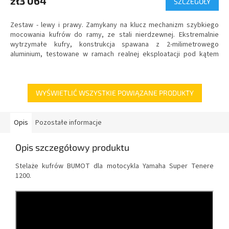
zł3 064
SZCZEGÓŁY
Zestaw - lewy i prawy. Zamykany na klucz mechanizm szybkiego
mocowania kufrów do ramy, ze stali nierdzewnej.
Ekstremalnie
wytrzymałe kufry
, konstrukcja spawana z 2-milimetrowego
aluminium, testowane w ramach realnej eksploatacji pod kątem
wodoszczelności.
WYŚWIETLIĆ WSZYSTKIE POWIĄZANE PRODUKTY
Opis
Pozostałe informacje
Opis szczegółowy produktu
Stelaże kufrów BUMOT dla motocykla Yamaha Super Tenere
1200.