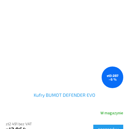
bezpieczeństwo podczas podróży w terenie – w razie upadku,
kontakt nogi z sakwą jest zawsze lżejszy niż z kufrem. Pojemność
74 litry.
zł3 287
–6 %
Kufry BUMOT DEFENDER EVO
W magazynie
zł2 491 bez VAT