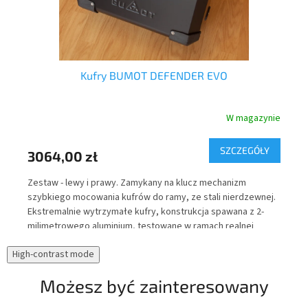
ow
Kufry BUMOT DEFENDER EVO
nie
W magazynie
Y
SZCZEGÓŁY
3064,00 zł
52
r
Zestaw - lewy i prawy. Zamykany na klucz mechanizm
Tor
szybkiego mocowania kufrów do ramy, ze stali nierdzewnej.
wew
Ekstremalnie wytrzymałe kufry, konstrukcja spawana z 2-
Cor
milimetrowego aluminium, testowane w ramach realnej
upa
eksploatacji pod kątem wodoszczelności.
odb
High-contrast mode
zaw
noc
Możesz być zainteresowany