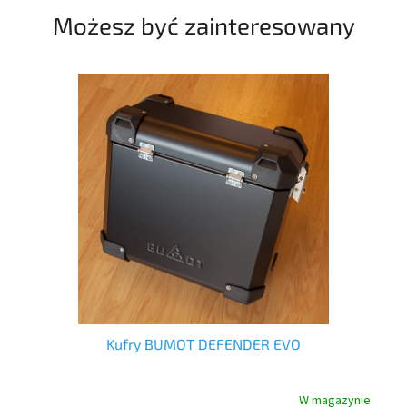
noc
Możesz być zainteresowany
ow
Kufry BUMOT DEFENDER EVO
nie
W magazynie