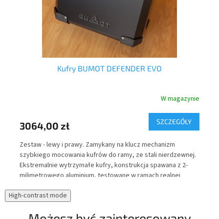
ow
Kufry BUMOT DEFENDER EVO
nie
W magazynie
Y
SZCZEGÓŁY
3064,00 zł
52
r
Zestaw - lewy i prawy. Zamykany na klucz mechanizm
Tor
szybkiego mocowania kufrów do ramy, ze stali nierdzewnej.
wew
Ekstremalnie wytrzymałe kufry, konstrukcja spawana z 2-
Cor
milimetrowego aluminium, testowane w ramach realnej
upa
eksploatacji pod kątem wodoszczelności.
odb
High-contrast mode
zaw
noc
Możesz być zainteresowany