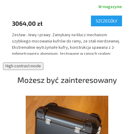
nie
W magazynie
Y
SZCZEGÓŁY
3064,00 zł
52
r
Zestaw - lewy i prawy. Zamykany na klucz mechanizm
Tor
szybkiego mocowania kufrów do ramy, ze stali nierdzewnej.
wew
Ekstremalnie wytrzymałe kufry, konstrukcja spawana z 2-
Cor
milimetrowego aluminium, testowane w ramach realnej
upa
eksploatacji pod kątem wodoszczelności.
odb
High-contrast mode
zaw
noc
Możesz być zainteresowany