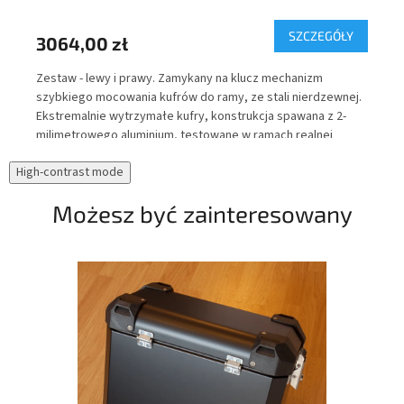
Y
SZCZEGÓŁY
3064,00 zł
52
r
Zestaw - lewy i prawy. Zamykany na klucz mechanizm
Tor
szybkiego mocowania kufrów do ramy, ze stali nierdzewnej.
wew
Ekstremalnie wytrzymałe kufry, konstrukcja spawana z 2-
Cor
milimetrowego aluminium, testowane w ramach realnej
upa
eksploatacji pod kątem wodoszczelności.
odb
High-contrast mode
zaw
noc
Możesz być zainteresowany