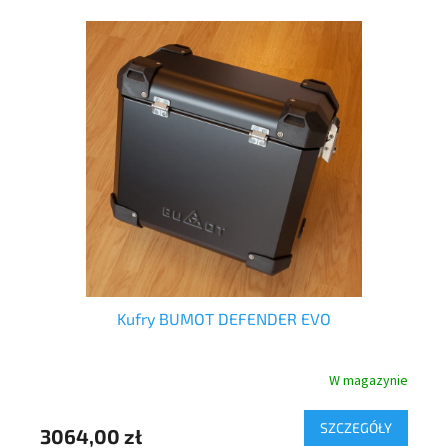
ow
Kufry BUMOT DEFENDER EVO
nie
W magazynie
Y
SZCZEGÓŁY
3064,00 zł
52