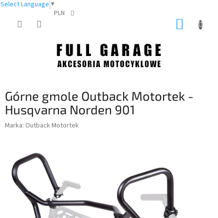
Select Language
▼
PLN
Przejść
KOSZY
do
treści
Górne gmole Outback Motortek -
Husqvarna Norden 901
Marka:
Outback Motortek