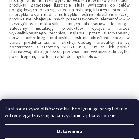
niezbędne do montażui wyraźnie wskazane w nazwie lub opisie
produktu. Załączone ilustracje służą wyłącznie do celów
podglądowych i pokazują zalecaną instalację lub użycie produktu
na przykladowym modelu motocyklu. Jeśli nie określono inaczej,
produkt nie obejmuje innych przedstawionych elementów - w
szczególności motocyklu i innych akcesoriów do niego.
Zalecamy instalację produktów wyłącznie przez
wykwalifikowanego technika, najlepiej przez autoryzowany
serwis konkretnego motocykla. Jeśli nie określono inaczej w
opisie produktu lub w instrukcji obsługi, produkty nie są
dostarczane z atestacją ATEST 8SD, TUV ani ich polską
alternatywą, dlatego też są przeznaczone wyłącznie do użytku
poza drogami, tj. w terenie lub do innych celów.
S
t
Opracował Shoptet
o
Ta strona używa plików cookie. Kontynuując przeglądanie
p
witryny, zgadzasz się na korzystanie z plików cookie.
k
Copyright 2026
FULLGARAGE
. Wszystkie prawa zastrzeżone.
a
Ustawienia