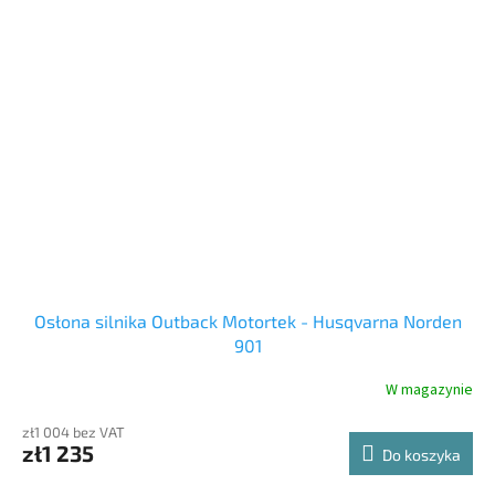
Osłona silnika Outback Motortek - Husqvarna Norden
901
W magazynie
zł1 004 bez VAT
zł1 235
Do koszyka