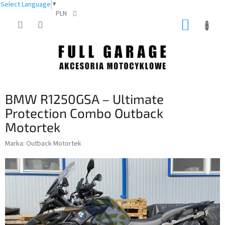
Select Language
▼
PLN
Przejść
KOSZY
do
treści
BMW R1250GSA – Ultimate
Protection Combo Outback
Motortek
Marka:
Outback Motortek