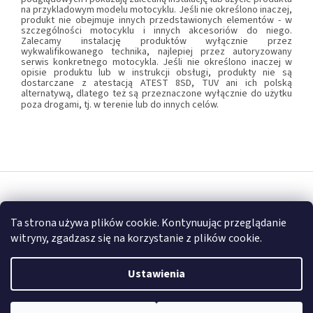
na przykladowym modelu motocyklu. Jeśli nie określono inaczej,
produkt nie obejmuje innych przedstawionych elementów - w
szczególności motocyklu i innych akcesoriów do niego.
Zalecamy instalację produktów wyłącznie przez
wykwalifikowanego technika, najlepiej przez autoryzowany
serwis konkretnego motocykla. Jeśli nie określono inaczej w
opisie produktu lub w instrukcji obsługi, produkty nie są
dostarczane z atestacją ATEST 8SD, TUV ani ich polską
alternatywą, dlatego też są przeznaczone wyłącznie do użytku
poza drogami, tj. w terenie lub do innych celów.
S
t
Opracował Shoptet
o
Ta strona używa plików cookie. Kontynuując przeglądanie
p
witryny, zgadzasz się na korzystanie z plików cookie.
k
Copyright 2026
FULLGARAGE
. Wszystkie prawa zastrzeżone.
a
Ustawienia