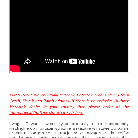
ATTENTION!! We only fulfill Outback Motortek orders placed from
Czech, Slovak and Polish address. If there is no exclusive Outback
Motortek dealer in your country then please order at the
International Outback Motortek webshop.
Uwaga: Towar zawiera tylko produkty i ich komponenty
niezbędne do montażui wyraźnie wskazane w nazwie lub opisie
produktu. Załączone ilustracje służą wyłącznie do celów
podglądowych i pokazują zalecaną instalację lub użycie produktu