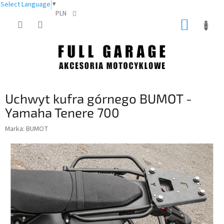
Select Language
▼
PLN
Przejść
KOSZY
do
treści
Uchwyt kufra górnego BUMOT -
Yamaha Tenere 700
Marka:
BUMOT