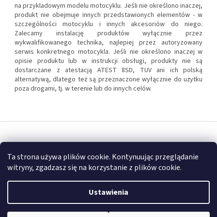
na przykladowym modelu motocyklu. Jeśli nie określono inaczej,
produkt nie obejmuje innych przedstawionych elementów - w
szczególności motocyklu i innych akcesoriów do niego.
Zalecamy instalację produktów wyłącznie przez
wykwalifikowanego technika, najlepiej przez autoryzowany
serwis konkretnego motocykla. Jeśli nie określono inaczej w
opisie produktu lub w instrukcji obsługi, produkty nie są
dostarczane z atestacją ATEST 8SD, TUV ani ich polską
alternatywą, dlatego też są przeznaczone wyłącznie do użytku
poza drogami, tj. w terenie lub do innych celów.
S
t
Opracował Shoptet
o
Ta strona używa plików cookie. Kontynuując przeglądanie
p
witryny, zgadzasz się na korzystanie z plików cookie.
k
Copyright 2026
FULLGARAGE
. Wszystkie prawa zastrzeżone.
a
Ustawienia