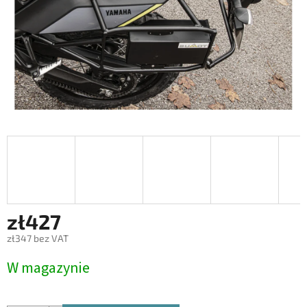
zł427
zł347 bez VAT
Cena
W magazynie
jednostkowa: