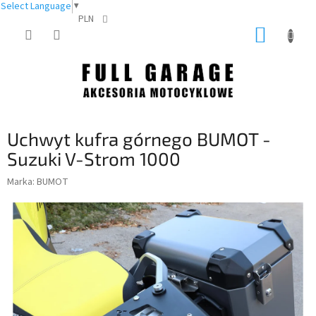
Select Language
▼
PLN
Przejść
KOSZY
do
treści
Uchwyt kufra górnego BUMOT -
Suzuki V-Strom 1000
Marka:
BUMOT