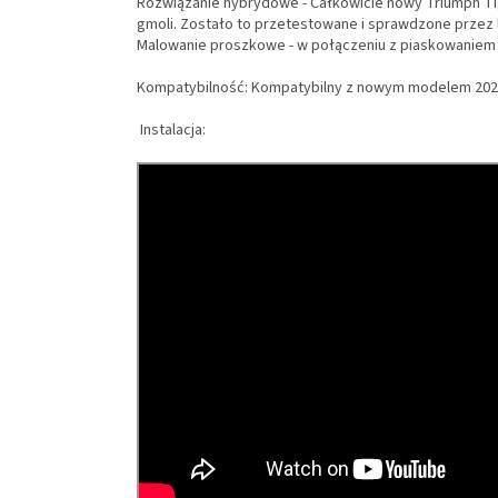
Rozwiązanie hybrydowe - Całkowicie nowy Triumph Tig
gmoli. Zostało to przetestowane i sprawdzone przez l
Malowanie proszkowe - w połączeniu z piaskowaniem to
Kompatybilność: Kompatybilny z nowym modelem 2022+ T
Instalacja: