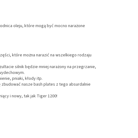
łodnica oleju, które mogą być mocno narażone
 części, które można narazić na wszelkiego rodzaju
ltacie silnik będzie mniej narażony na przegrzanie,
em wydechowym.
enie, pniaki, kłody itp.
ę zbudować nasze bash plates z tego absurdalnie
ący i nowy, tak jak Tiger 1200!