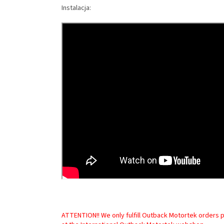
Instalacja:
ATTENTION!! We only fulfill Outback Motortek orders p