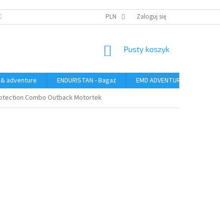
CH
PLN
Zaloguj się
KOSZYK
Pusty koszyk
 & adventure
ENDURISTAN - Bagaż
EMD ADVENTURE GEAR - bag
Protection Combo Outback Motortek