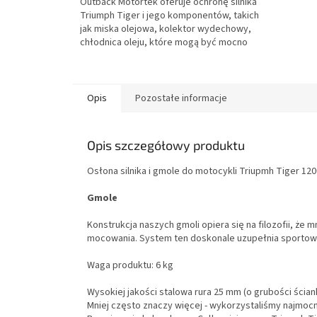
Outback Motortek oferuje ochronę silnika
Triumph Tiger i jego komponentów, takich
jak miska olejowa, kolektor wydechowy,
chłodnica oleju, które mogą być mocno
narażone podczas jazdy w terenie bez
naszych płyt ślizgowych. Chroń swoją
inwestycję, inwestując w naszą ochronę
silnika.
Opis
Pozostałe informacje
Opis szczegółowy produktu
Osłona silnika i gmole do motocykli Triupmh Tiger 12
Gmole
Konstrukcja naszych gmoli opiera się na filozofii, że
mocowania. System ten doskonale uzupełnia sportowe
Waga produktu: 6 kg
Wysokiej jakości stalowa rura 25 mm (o grubości ścian
Mniej często znaczy więcej - wykorzystaliśmy najmoc