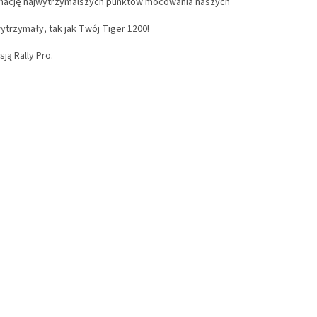
mbinację najwytrzymalszych punktów mocowania naszych
trzymały, tak jak Twój Tiger 1200!
ją Rally Pro.