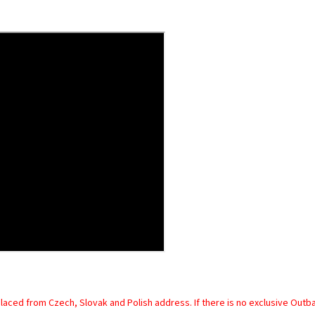
laced from Czech, Slovak and Polish address. If there is no exclusive Outb