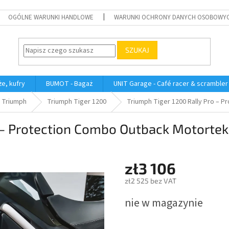
OGÓLNE WARUNKI HANDLOWE
WARUNKI OCHRONY DANYCH OSOBOWY
SZUKAJ
e, kufry
BUMOT - Bagaż
UNIT Garage - Café racer & scrambler
Triumph
Triumph Tiger 1200
Triumph Tiger 1200 Rally Pro – 
o – Protection Combo Outback Motortek
zł3 106
zł2 525 bez VAT
Cena
nie w magazynie
jednostkowa: