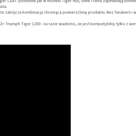
er 1200 - podobnie jak w modelu Tiger 900, silnik i rama zapewniają ko
ata.
 zabójcza kombinacja chroniąca powierzchnię produktu. Bez fanaberii i wy
riumph Tiger 1200 - na razie wiadomo, że jest kompatybilny tylko z wers