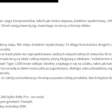
ger i jego komponentów, takich jak miska olejowa, kolektor wydechowy, ch
 Chroń swoją inwestycję, inwestując w naszą ochronę silnika.
nicę oleju, filtr oleju i kolektor wydechowy! To długa lista bardzo drogich
ocykla.
ycie bash plate nie zaprojektowano żadnych niepotrzebnych otworów. W rezu
roadu lecą na silnik i utkną między płytą ślizgową a silnikiem / kolektor
mph Tiger 1200 może odbijać obiekty znajdujące się na szlaku, takie jak kami
jest przesadą w takim motocyklu przygodowym, dlatego zdecydowaliśmy si
eriału.
o zabójcza kombinacja chroniąca powierzchnię produktu. Niech będzie lśni
 (tylko Rally Pro - na razie)
nymi gmolami Triumph.
ką centralną OEM.