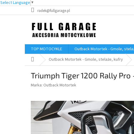
Select Language
▼
Przejść
radek@fullgarage.pl
do
treści
TOP MOTOCYKLE
Outback Motortek - Gmole, stelaż
Home
Outback Motortek - Gmole, stelaże, kufry
Triumph Tiger 1200 Rally Pr
Marka:
Outback Motortek