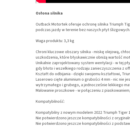
Osłona silnika
Outback Motortek oferuje ochronę silnika Triumph Ti
podczas jazdy w terenie bez naszych płyt ślizgowych.
Waga produktu: 3,3 kg
Chroni kluczowe obszary silnika - miskę olejową, chłod
uszkodzenia, które błyskawicznie obniżą wartość mot
Unikalnie zaprojektowany system wentylacji - w tej pł
gdy błoto i wszelkiego rodzaju zanieczyszczenia z off
Kształt do odbijania - dzięki swojemu kształtowi, Triu
Laserowo cięte aluminium o grubości 4 mm - nic nie 
wytrzymałego i grubego, a jednocześnie lekkiego mat
Malowanie proszkowe - w połączeniu z piaskowaniem, t
Kompatybilność:
Kompatybilny z nowym modelem 2022 Triumph Tiger 1200
Nie potwierdzono jeszcze kompatybilności z oryginal
Nie potwierdzono jeszcze kompatybilności z podstaw