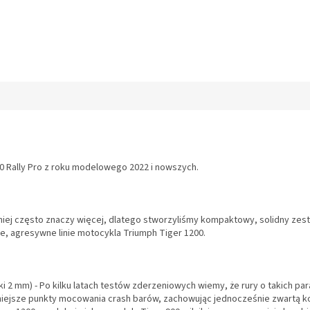
00 Rally Pro z roku modelowego 2022 i nowszych.
 mniej często znaczy więcej, dlatego stworzyliśmy kompaktowy, solidny zes
, agresywne linie motocykla Triumph Tiger 1200.
ki 2 mm) - Po kilku latach testów zderzeniowych wiemy, że rury o takich pa
niejsze punkty mocowania crash barów, zachowując jednocześnie zwartą ko