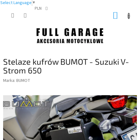
Select Language
▼
PLN
Przejść
KOSZY
do
treści
Stelaze kufrów BUMOT - Suzuki V-
Strom 650
Marka:
BUMOT