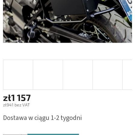
zł1 157
zł941 bez VAT
Cena
Dostawa w ciągu 1-2 tygodni
jednostkowa: