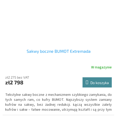
Sakwy boczne BUMOT Extremada
W magazynie
zł2 275 bez VAT
zł2 798
Do koszyka
Tekstylne sakwy boczne z mechanizmem szybkiego zamykania, do
tych samych ram, co kufry BUMOT. Najszybszy system zamiany
kufrów na sakwy, bez żadnej redukcji. Łączą wszystkie zalety
kufrów i sakw – łatwe mocowanie, utrzymują kształt i są przy tym
znacznie lżejsze niż kufry, lepiej nadają się i zapewniają większe