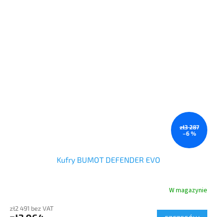
bezpieczeństwo podczas podróży w terenie – w razie upadku,
kontakt nogi z sakwą jest zawsze lżejszy niż z kufrem. Pojemność
74 litry.
zł3 287
–6 %
Kufry BUMOT DEFENDER EVO
W magazynie
zł2 491 bez VAT