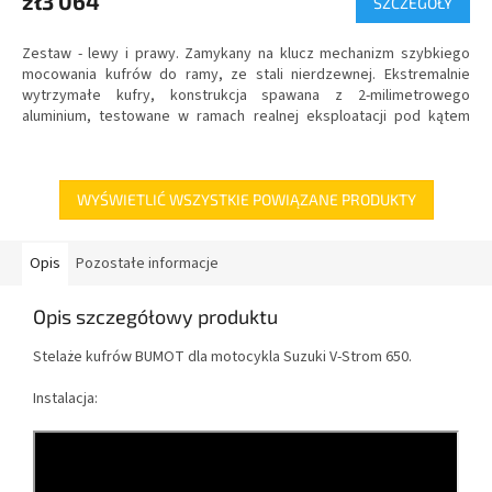
zł3 064
SZCZEGÓŁY
Zestaw - lewy i prawy. Zamykany na klucz mechanizm szybkiego
mocowania kufrów do ramy, ze stali nierdzewnej.
Ekstremalnie
wytrzymałe kufry
, konstrukcja spawana z 2-milimetrowego
aluminium, testowane w ramach realnej eksploatacji pod kątem
wodoszczelności.
WYŚWIETLIĆ WSZYSTKIE POWIĄZANE PRODUKTY
Opis
Pozostałe informacje
Opis szczegółowy produktu
Stelaże kufrów BUMOT dla motocykla Suzuki V-Strom 650.
Instalacja: