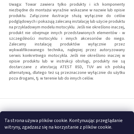
Uwaga: Towar zawiera tylko produkty i ich komponenty
niezbędne do montażui wyraźnie wskazane w nazwie lub opisie
produktu. Załączone ilustracje służą wyłącznie do celów
podglądowych i pokazują zalecaną instalację lub użycie produktu
na przykladowym modelu motocyklu. Jeśli nie określono inaczej,
produkt nie obejmuje innych przedstawionych elementów - w
szczególności motocyklu i innych akcesoriów do niego.
Zalecamy instalację produktów wyłącznie przez
wykwalifikowanego technika, najlepiej przez autoryzowany
serwis konkretnego motocykla. Jeśli nie określono inaczej w
opisie produktu lub w instrukcji obsługi, produkty nie są
dostarczane z atestacją ATEST 8SD, TUV ani ich polską
alternatywą, dlatego też są przeznaczone wyłącznie do użytku
poza drogami, tj. w terenie lub do innych celów.
S
t
Opracował Shoptet
o
Ta strona używa plików cookie. Kontynuując przeglądanie
p
witryny, zgadzasz się na korzystanie z plików cookie.
k
Copyright 2026
FULLGARAGE
. Wszystkie prawa zastrzeżone.