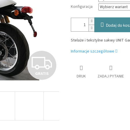
Konfiguracja
Dodaj do kos
Stelaże i
tekstylne
sakwy UNIT Gar
Informacje szczegółowe
G
GRATIS
R
DRUK
ZADAJ PYTANIE
A
T