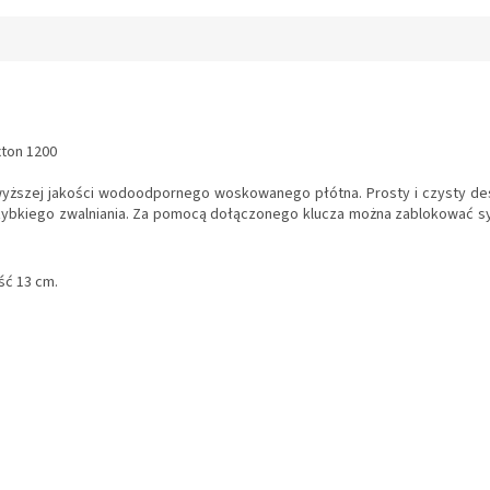
I
S
xton 1200
yższej jakości wodoodpornego woskowanego płótna. Prosty i czysty des
zybkiego zwalniania. Za pomocą dołączonego klucza można zablokować sy
ść 13 cm.