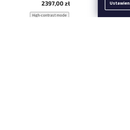
2397,00 zł
205
Ustawien
High-contrast mode
LI 20-26L UNIT
Stelaże i skórzane sakwy UNIT
Skór
Garage - Triumph Thruxton 1200
Gara