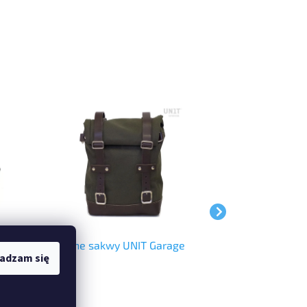
Tekstylne sakwy UNIT Garage
Tekstylne sakw
adzam się
Garage