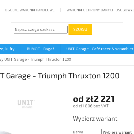
OGÓLNE WARUNKI HANDLOWE
WARUNKI OCHRONY DANYCH OSOBOWY
SZUKAJ
e, kufry
BUMOT - Bagaż
UNIT Garage - Café racer & scrambler
kwy UNIT Garage - Triumph Thruxton 1200
IT Garage - Triumph Thruxton 1200
od
zł2 221
od
zł1 806
bez VAT
Cena
Wybierz wariant
jednostkowa:
Barva