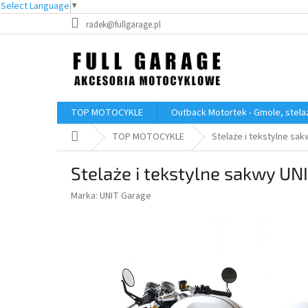
Select Language
▼
Przejść
radek@fullgarage.pl
do
treści
TOP MOTOCYKLE
Outback Motortek - Gmole, stelaż
Home
TOP MOTOCYKLE
Stelaże i tekstylne sa
Stelaże i tekstylne sakwy UN
Marka:
UNIT Garage