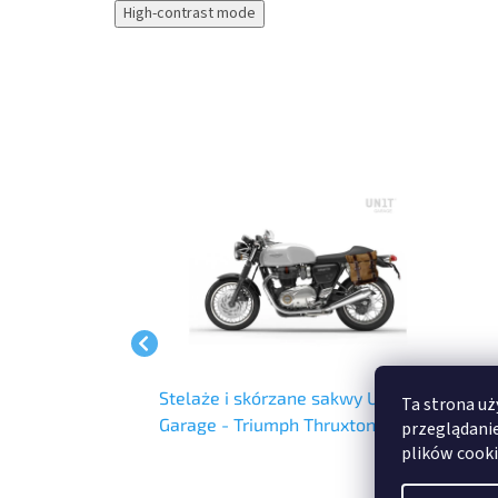
High-contrast mode
LI 20-26L UNIT
Stelaże i skórzane sakwy UNIT
Skór
Ta strona uż
Garage - Triumph Thruxton 1200
Gara
przeglądanie
plików cooki