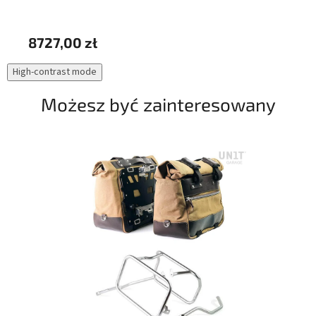
8727,00 zł
73
High-contrast mode
Możesz być zainteresowany