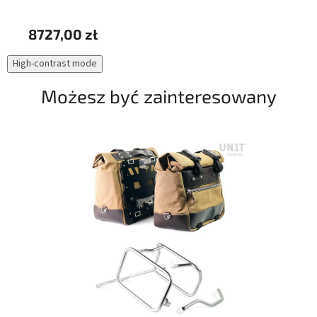
8727,00 zł
73
High-contrast mode
Możesz być zainteresowany