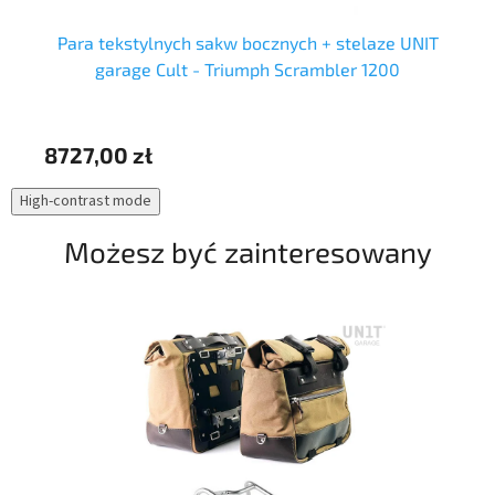
Para tekstylnych sakw bocznych + stelaze UNIT
garage Cult - Triumph Scrambler 1200
8727,00 zł
73
High-contrast mode
Możesz być zainteresowany