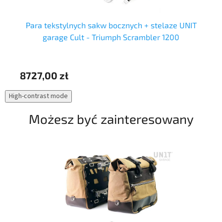
Para tekstylnych sakw bocznych + stelaze UNIT
garage Cult - Triumph Scrambler 1200
8727,00 zł
73
High-contrast mode
Możesz być zainteresowany