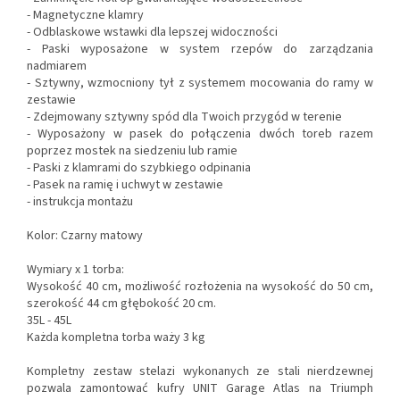
- Magnetyczne klamry
- Odblaskowe wstawki dla lepszej widoczności
- Paski wyposażone w system rzepów do zarządzania
nadmiarem
- Sztywny, wzmocniony tył z systemem mocowania do ramy w
zestawie
- Zdejmowany sztywny spód dla Twoich przygód w terenie
- Wyposażony w pasek do połączenia dwóch toreb razem
poprzez mostek na siedzeniu lub ramie
- Paski z klamrami do szybkiego odpinania
- Pasek na ramię i uchwyt w zestawie
- instrukcja montażu
Kolor: Czarny matowy
Wymiary x 1 torba:
Wysokość 40 cm, możliwość rozłożenia na wysokość do 50 cm,
szerokość 44 cm głębokość 20 cm.
35L - 45L
Każda kompletna torba waży 3 kg
Kompletny zestaw stelazi wykonanych ze stali nierdzewnej
pozwala zamontować kufry UNIT Garage Atlas na Triumph