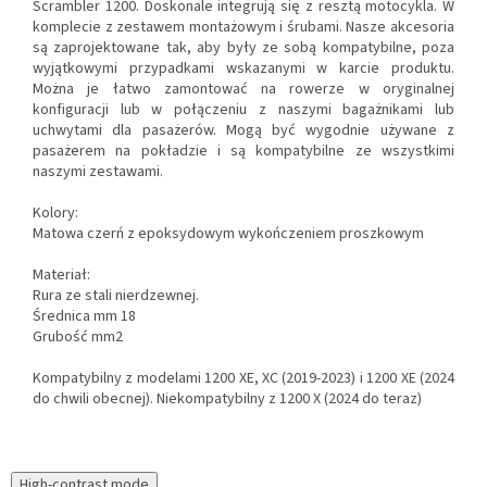
Scrambler 1200. Doskonale integrują się z resztą motocykla. W
komplecie z zestawem montażowym i śrubami. Nasze akcesoria
są zaprojektowane tak, aby były ze sobą kompatybilne, poza
wyjątkowymi przypadkami wskazanymi w karcie produktu.
Można je łatwo zamontować na rowerze w oryginalnej
konfiguracji lub w połączeniu z naszymi bagażnikami lub
uchwytami dla pasażerów. Mogą być wygodnie używane z
pasażerem na pokładzie i są kompatybilne ze wszystkimi
naszymi zestawami.
Kolory:
Matowa czerń z epoksydowym wykończeniem proszkowym
Materiał:
Rura ze stali nierdzewnej.
Średnica mm 18
Grubość mm2
Kompatybilny z modelami 1200 XE, XC (2019-2023) i 1200 XE (2024
do chwili obecnej). Niekompatybilny z 1200 X (2024 do teraz)
High-contrast mode