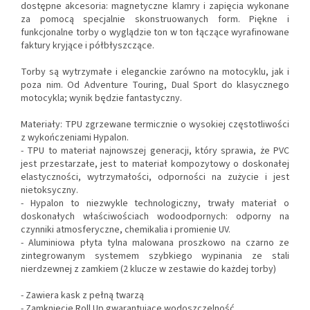
dostępne akcesoria: magnetyczne klamry i zapięcia wykonane
za pomocą specjalnie skonstruowanych form. Piękne i
funkcjonalne torby o wyglądzie ton w ton łączące wyrafinowane
faktury kryjące i półbłyszczące.
Torby są wytrzymałe i eleganckie zarówno na motocyklu, jak i
poza nim. Od Adventure Touring, Dual Sport do klasycznego
motocykla; wynik będzie fantastyczny.
Materiały: TPU zgrzewane termicznie o wysokiej częstotliwości
z wykończeniami Hypalon.
- TPU to materiał najnowszej generacji, który sprawia, że PVC
jest przestarzałe, jest to materiał kompozytowy o doskonałej
elastyczności, wytrzymałości, odporności na zużycie i jest
nietoksyczny.
- Hypalon to niezwykle technologiczny, trwały materiał o
doskonałych właściwościach wodoodpornych: odporny na
czynniki atmosferyczne, chemikalia i promienie UV.
- Aluminiowa płyta tylna malowana proszkowo na czarno ze
zintegrowanym systemem szybkiego wypinania ze stali
nierdzewnej z zamkiem (2 klucze w zestawie do każdej torby)
- Zawiera kask z pełną twarzą
- Zamknięcie Roll Up gwarantujące wodoszczelność