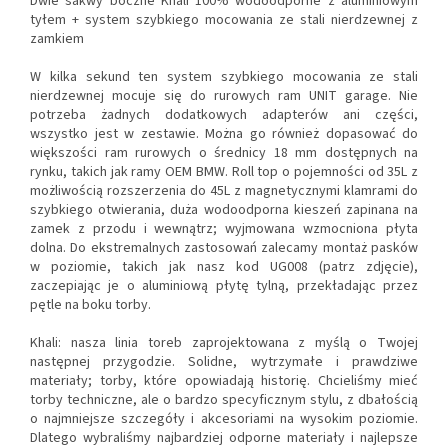
Dwie sakwy boczne Khali 100% wodoodporne z aluminiowym
tyłem + system szybkiego mocowania ze stali nierdzewnej z
zamkiem
W kilka sekund ten system szybkiego mocowania ze stali
nierdzewnej mocuje się do rurowych ram UNIT garage. Nie
potrzeba żadnych dodatkowych adapterów ani części,
wszystko jest w zestawie. Można go również dopasować do
większości ram rurowych o średnicy 18 mm dostępnych na
rynku, takich jak ramy OEM BMW. Roll top o pojemności od 35L z
możliwością rozszerzenia do 45L z magnetycznymi klamrami do
szybkiego otwierania, duża wodoodporna kieszeń zapinana na
zamek z przodu i wewnątrz; wyjmowana wzmocniona płyta
dolna. Do ekstremalnych zastosowań zalecamy montaż pasków
w poziomie, takich jak nasz kod UG008 (patrz zdjęcie),
zaczepiając je o aluminiową płytę tylną, przekładając przez
pętle na boku torby.
Khali: nasza linia toreb zaprojektowana z myślą o Twojej
następnej przygodzie. Solidne, wytrzymałe i prawdziwe
materiały; torby, które opowiadają historię. Chcieliśmy mieć
torby techniczne, ale o bardzo specyficznym stylu, z dbałością
o najmniejsze szczegóły i akcesoriami na wysokim poziomie.
Dlatego wybraliśmy najbardziej odporne materiały i najlepsze