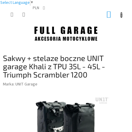
Select Language
▼
PLN
Przejść
KOSZY
do
treści
Sakwy + stelaze boczne UNIT
garage Khali z TPU 35L - 45L -
Triumph Scrambler 1200
Marka:
UNIT Garage