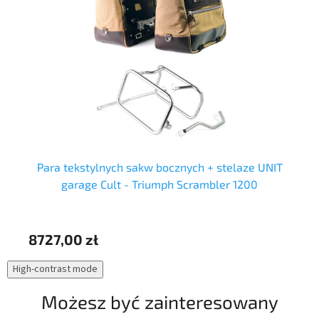
Para tekstylnych sakw bocznych + stelaze UNIT
garage Cult - Triumph Scrambler 1200
8727,00 zł
73
High-contrast mode
Możesz być zainteresowany