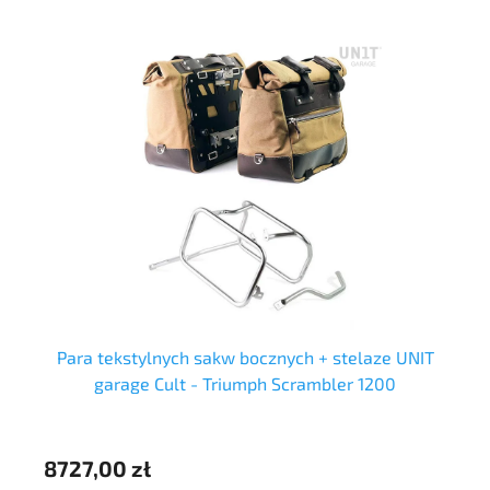
Para tekstylnych sakw bocznych + stelaze UNIT
garage Cult - Triumph Scrambler 1200
8727,00 zł
73