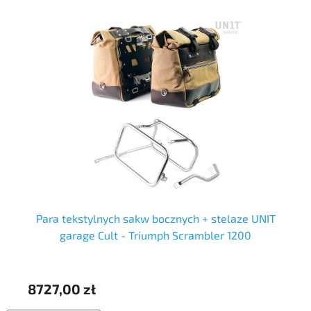
Para tekstylnych sakw bocznych + stelaze UNIT
garage Cult - Triumph Scrambler 1200
8727,00 zł
73