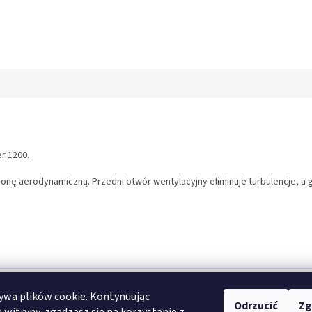
r 1200.
nę aerodynamiczną. Przedni otwór wentylacyjny eliminuje turbulencje, a gó
ywa plików cookie. Kontynuując
one.
Odrzucić
Zg