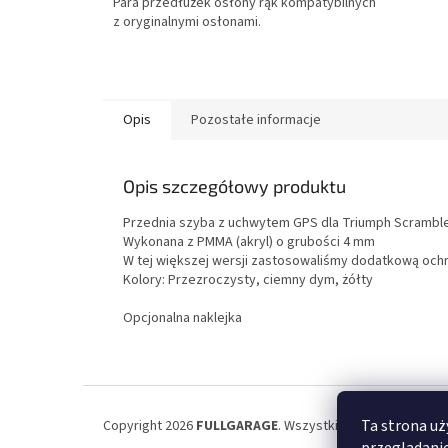
Para przedłużek osłony rąk kompatybilnych
z oryginalnymi osłonami.
Opis
Pozostałe informacje
Opis szczegółowy produktu
Przednia szyba z uchwytem GPS dla Triumph Scramble
Wykonana z PMMA (akryl) o grubości 4 mm
W tej większej wersji zastosowaliśmy dodatkową ochro
Kolory: Przezroczysty, ciemny dym, żółty
Opcjonalna naklejka
S
t
Ta strona uż
Copyright 2026
FULLGARAGE
. Wszystkie prawa zastrzeż
o