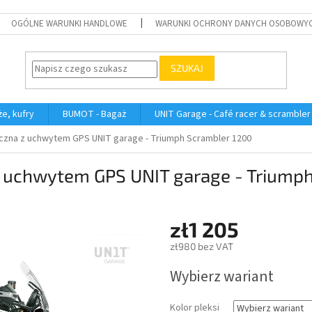
OGÓLNE WARUNKI HANDLOWE
WARUNKI OCHRONY DANYCH OSOBOWY
SZUKAJ
e, kufry
BUMOT - Bagaż
UNIT Garage - Café racer & scrambler
yczna z uchwytem GPS UNIT garage - Triumph Scrambler 1200
z uchwytem GPS UNIT garage - Triump
zł1 205
zł980 bez VAT
Cena
Wybierz wariant
jednostkowa:
Kolor pleksi