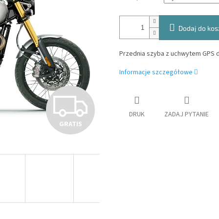
Dodaj do kos
Przednia szyba z uchwytem GPS dl
Informacje szczegółowe
G
DRUK
ZADAJ PYTANIE
GRATIS
R
A
T