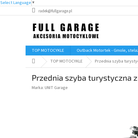
Select Language
▼
Przejść
radek@fullgarage.pl
do
treści
TOP MOTOCYKLE
Outback Motortek - Gmole, stelaż
Home
TOP MOTOCYKLE
Przednia szyba turyst
Przednia szyba turystyczna 
Marka:
UNIT Garage