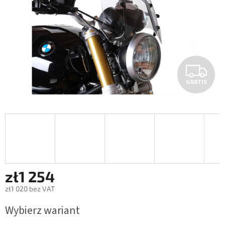
G
GRATIS
R
A
T
I
S
zł1 254
zł1 020 bez VAT
Cena
Wybierz wariant
jednostkowa: