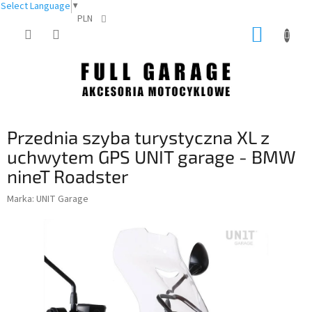
Select Language
▼
PLN
Przejść
KOSZY
do
treści
Przednia szyba turystyczna XL z
uchwytem GPS UNIT garage - BMW
nineT Roadster
Marka:
UNIT Garage