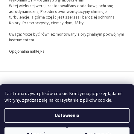
Wykonana z PMMA (akryl) o grubości 4 mm
W tej większej wersji zastosowaliśmy dodatkową ochronę
aerodynamiczną. Przedni otwór wentylacyjny eliminuje
turbulencje, a górna część jest szersza i bardziej ochronna.
Kolory: Przezroczysty, ciemny dym, żółty
Uwaga: Może być również montowany z oryginalnym podwójnym
instrumentem
Opcjonalna naklejka
S
t
Opracował Shoptet
o
Ta strona używa plików cookie. Kontynuując przeglądanie
p
witryny, zgadzasz się na korzystanie z plików cookie.
k
Copyright 2026
FULLGARAGE
. Wszystkie prawa zastrzeżone.
a
Ustawienia