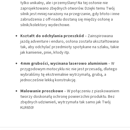
tylko unikalny, ale i przemyślany! Na tej osłonie nie
zaprojektowano zbędnych otworów. Dzięki temu Twój
silnik jest mniej narażony na przegrzanie, gdy błoto i inne
zabrudzenia z off-roadu dostaną się między osłonę a
silnik/kolektory wydechowe.
Kształt do odchylania przeszkód
– Zainspirowana
jazdą adventure i enduro, osłona została ukształtowana
tak, aby odchylać przedmioty spotykane na szlaku, takie
jak kamienie, pnie, kłody itp.
4 mm grubości, wycinana laserowo aluminium
– W
przygodowym motocyklu nic nie jest przesadą, dlatego
wybraliśmy tę ekstremalnie wytrzymałą, grubą, a
jednocześnie lekką konstrukcję.
Malowanie proszkowe
– W połączeniu z piaskowaniem
tworzy doskonałą ochronę powierzchni produktu. Bez
zbędnych udziwnień, wytrzymała tak samo jak Twój
KLR650!
S