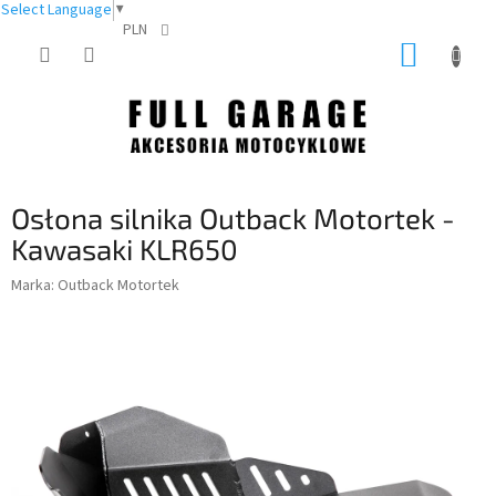
Select Language
▼
PLN
Przejść
KOSZY
do
treści
Osłona silnika Outback Motortek -
Kawasaki KLR650
Marka:
Outback Motortek