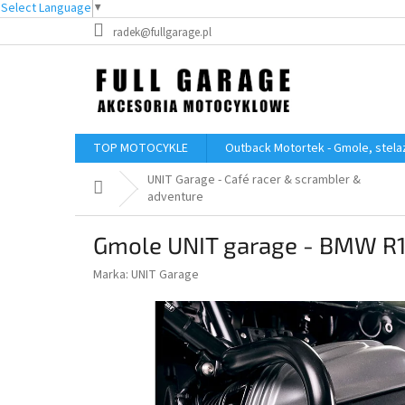
Select Language
▼
Przejść
radek@fullgarage.pl
do
treści
TOP MOTOCYKLE
Outback Motortek - Gmole, stelaż
UNIT Garage - Café racer & scrambler &
Home
adventure
Gmole UNIT garage - BMW R1
Marka:
UNIT Garage