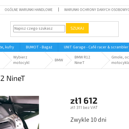
OGÓLNE WARUNKI HANDLOWE
WARUNKI OCHRONY DANYCH OSOBOWY
SZUKAJ
e, kufry
BUMOT - Bagaż
UNIT Garage - Café racer & scrambler
Wybierz
BMW R12
Gmole, o
BMW
motocykl
NineT
motocykl
2 NineT
zł1 612
zł1 311 bez VAT
Cena
Zwykle 10 dni
jednostkowa: