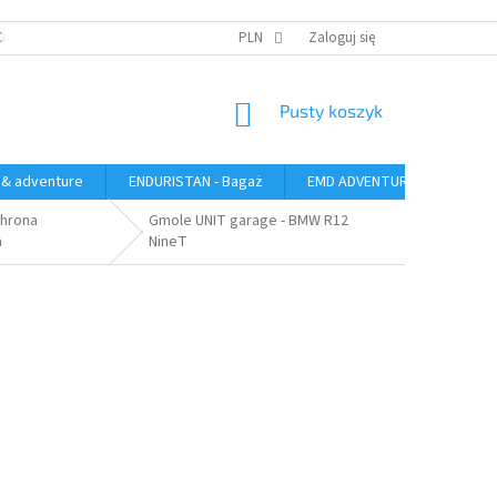
CH
PLN
Zaloguj się
KOSZYK
Pusty koszyk
 & adventure
ENDURISTAN - Bagaż
EMD ADVENTURE GEAR - bag
chrona
Gmole UNIT garage - BMW R12
a
NineT