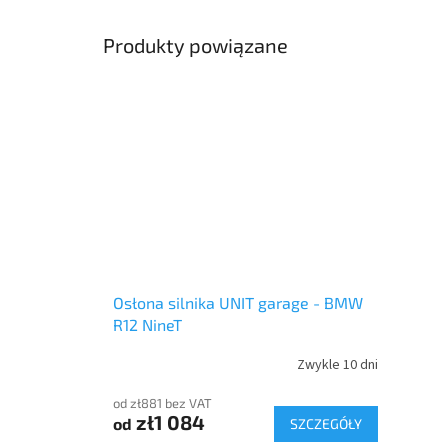
Produkty powiązane
Osłona silnika UNIT garage - BMW
R12 NineT
Zwykle 10 dni
od zł881 bez VAT
zł1 084
od
SZCZEGÓŁY