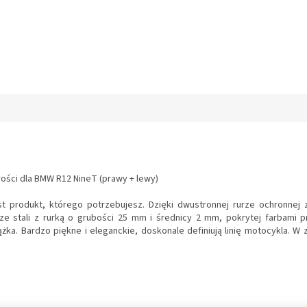
łości dla BMW R12 NineT (prawy + lewy)
est produkt, którego potrzebujesz. Dzięki dwustronnej rurze ochronn
ze stali z rurką o grubości 25 mm i średnicy 2 mm, pokrytej farbami
. Bardzo piękne i eleganckie, doskonale definiują linię motocykla. W 