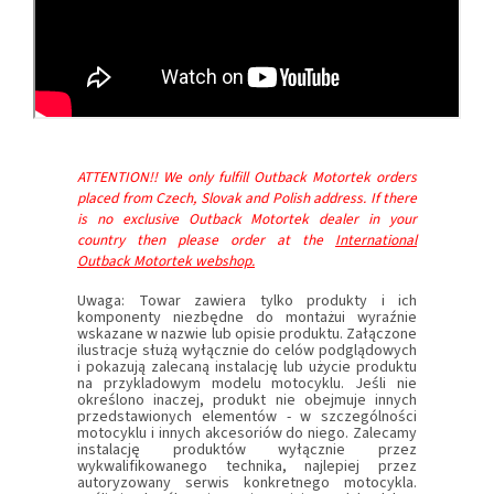
ATTENTION!! We only fulfill Outback Motortek orders
placed from Czech, Slovak and Polish address. If there
is no exclusive Outback Motortek dealer in your
country then please order at the
International
Outback Motortek webshop.
Uwaga: Towar zawiera tylko produkty i ich
komponenty niezbędne do montażui wyraźnie
wskazane w nazwie lub opisie produktu. Załączone
ilustracje służą wyłącznie do celów podglądowych
i pokazują zalecaną instalację lub użycie produktu
na przykladowym modelu motocyklu. Jeśli nie
określono inaczej, produkt nie obejmuje innych
przedstawionych elementów - w szczególności
motocyklu i innych akcesoriów do niego. Zalecamy
instalację produktów wyłącznie przez
wykwalifikowanego technika, najlepiej przez
autoryzowany serwis konkretnego motocykla.