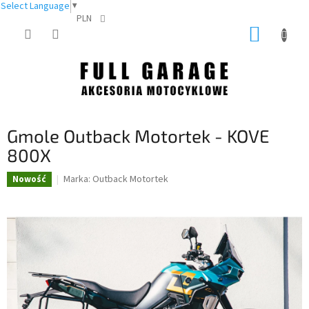
Select Language
▼
PLN
Przejść
KOSZY
do
treści
Gmole Outback Motortek - KOVE
800X
Marka:
Outback Motortek
Nowość