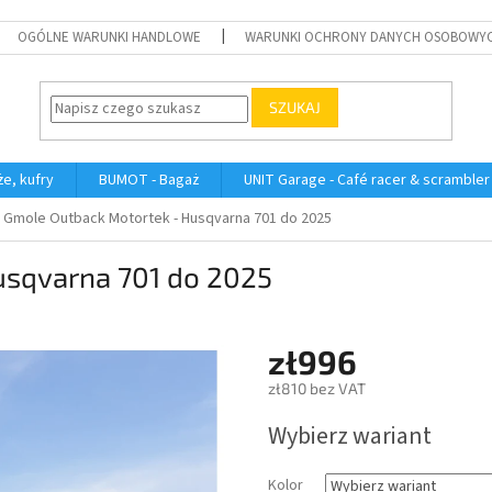
OGÓLNE WARUNKI HANDLOWE
WARUNKI OCHRONY DANYCH OSOBOWY
SZUKAJ
e, kufry
BUMOT - Bagaż
UNIT Garage - Café racer & scrambler
Gmole Outback Motortek - Husqvarna 701 do 2025
usqvarna 701 do 2025
zł996
zł810 bez VAT
Cena
Wybierz wariant
jednostkowa:
Kolor