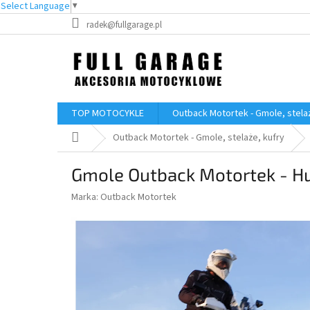
Select Language
▼
Przejść
radek@fullgarage.pl
do
treści
TOP MOTOCYKLE
Outback Motortek - Gmole, stelaż
Home
Outback Motortek - Gmole, stelaże, kufry
Gmole Outback Motortek - H
Marka:
Outback Motortek