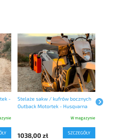
tek -
Stelaże sakw / kufrów bocznych
Aluminiowe kufr
Outback Motortek - Husqvarna
Motortek
701
zynie
W magazynie
Dostaw
ÓŁY
SZCZEGÓŁY
1038,00 zł
4787,00 zł