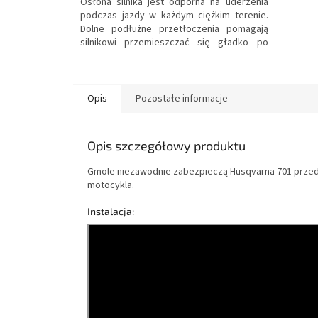
Osłona silnika jest odporna na uderzenia
podczas jazdy w każdym ciężkim terenie.
Dolne podłużne przetłoczenia pomagają
silnikowi przemieszczać się gładko po
twardych przeszkodach przy minimalnym
oporze. Osłona zabezpiecza silnik przed
odskakującymi kamieniami oraz błotem,
dzięki czemu niezabłocony silnik jest przez
Opis
Pozostałe informacje
cały czas optymalnie chłodzony.
Opis szczegółowy produktu
Gmole niezawodnie zabezpieczą Husqvarna 701 przed 
motocykla.
Instalacja: