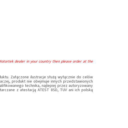
Motortek dealer in your country then please order at the
ktu. Załączone ilustracje służą wyłącznie do celów
naczej, produkt nie obejmuje innych przedstawionych
lifikowanego technika, najlepiej przez autoryzowany
starczane z atestacją ATEST 8SD, TUV ani ich polską