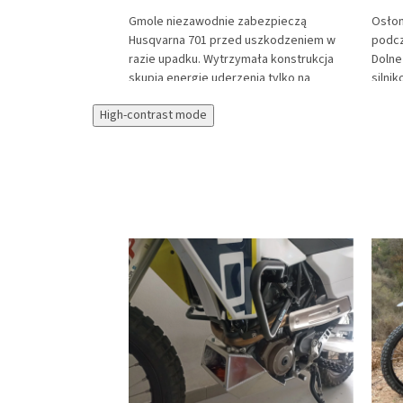
Gmole niezawodnie zabezpieczą
Osłon
zabezpieczą
Husqvarna 701 przed uszkodzeniem w
podcz
1 przed
razie upadku. Wytrzymała konstrukcja
Dolne
e upadku.
skupia energię uderzenia tylko na
silni
cja skupia energię
najwytrzymalszych miejscach motocykla.
tward
ajwytrzymalszych
High-contrast mode
oporz
. Osłona
odska
 przed uderzeniem od
dzięk
 kamieniami i
przez
z przedniego koła.