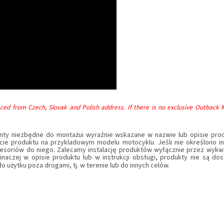
ced from Czech, Slovak and Polish address. If there is no exclusive Outback 
nty niezbędne do montażui wyraźnie wskazane w nazwie lub opisie produ
ycie produktu na przykladowym modelu motocyklu. Jeśli nie określono i
esoriów do niego. Zalecamy instalację produktów wyłącznie przez wykwa
inaczej w opisie produktu lub w instrukcji obsługi, produkty nie są do
 użytku poza drogami, tj. w terenie lub do innych celów.