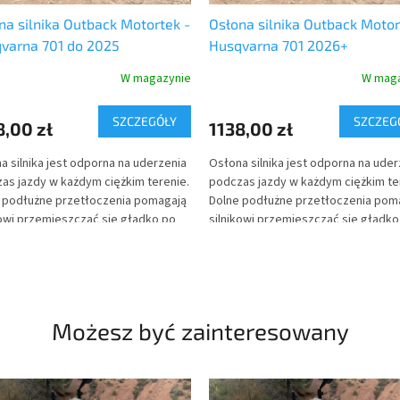
na silnika Outback Motortek -
Osłona silnika Outback Motor
varna 701 do 2025
Husqvarna 701 2026+
W magazynie
W maga
SZCZEGÓŁY
SZCZEG
8,00 zł
1138,00 zł
a silnika jest odporna na uderzenia
Osłona silnika jest odporna na uder
as jazdy w każdym ciężkim terenie.
podczas jazdy w każdym ciężkim te
 podłużne przetłoczenia pomagają
Dolne podłużne przetłoczenia pom
kowi przemieszczać się gładko po
silnikowi przemieszczać się gładko
ych przeszkodach przy minimalnym
twardych przeszkodach przy mini
e. Osłona zabezpiecza silnik przed
oporze. Osłona zabezpiecza silnik
kującymi kamieniami oraz błotem,
odskakującymi kamieniami oraz bł
i czemu niezabłocony silnik jest
dzięki czemu niezabłocony silnik je
 cały czas optymalnie chłodzony.
przez cały czas optymalnie chłodz
Możesz być zainteresowany