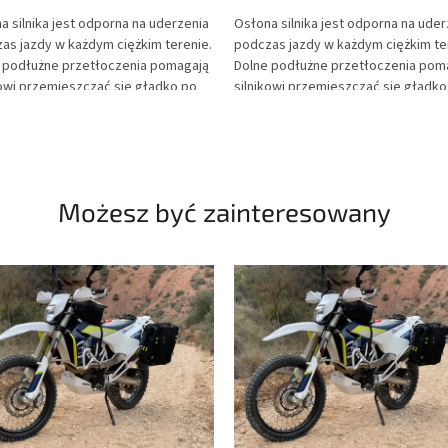
a silnika jest odporna na uderzenia
Osłona silnika jest odporna na uder
as jazdy w każdym ciężkim terenie.
podczas jazdy w każdym ciężkim te
 podłużne przetłoczenia pomagają
Dolne podłużne przetłoczenia pom
kowi przemieszczać się gładko po
silnikowi przemieszczać się gładko
ych przeszkodach przy minimalnym
twardych przeszkodach przy mini
e. Osłona zabezpiecza silnik przed
oporze. Osłona zabezpiecza silnik
kującymi kamieniami oraz błotem,
odskakującymi kamieniami oraz bł
i czemu niezabłocony silnik jest
dzięki czemu niezabłocony silnik je
 cały czas optymalnie chłodzony.
przez cały czas optymalnie chłodz
Możesz być zainteresowany