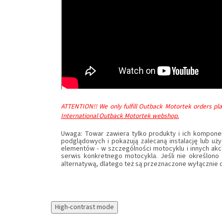
ATTENTION!! We only fulfill Outback Motortek orders pla
International Outback Motortek webshop.
Uwaga: Towar zawiera tylko produkty i ich kompone
podglądowych i pokazują zalecaną instalację lub uż
elementów - w szczególności motocyklu i innych akc
serwis konkretnego motocykla. Jeśli nie określono 
alternatywą, dlatego też są przeznaczone wyłącznie do
High-contrast mode