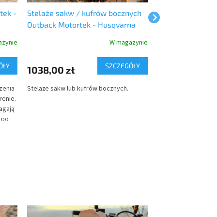
tek -
Stelaże sakw / kufrów bocznych
Aluminiowe kufr
Outback Motortek - Husqvarna
Motortek
701
zynie
W magazynie
Dostaw
ÓŁY
SZCZEGÓŁY
1038,00 zł
4787,00 zł
zenia
Stelaże sakw lub kufrów bocznych.
Outback Motortek a
renie.
boczne to trwałe, b
agają
zamykane na klucz t
 po
idealne jako eleme
malnym
systemu bagażowego
 przed
Niezależnie od tego,
otem,
bardziej uczęszczan
st
mniej, twoje bagaże
ony.
są zawsze bezpieczn