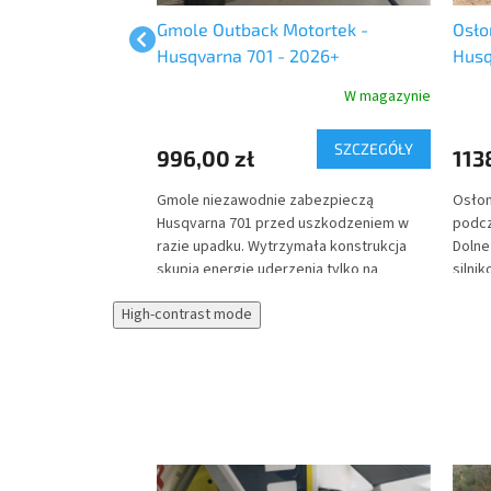
back Motortek -
Gmole Outback Motortek -
Osło
n 901
Husqvarna 701 - 2026+
Husq
 w ciągu 1-2 tygodni
W magazynie
SZCZEGÓŁY
Do koszyka
996,00 zł
113
Gmole niezawodnie zabezpieczą
Osłon
zabezpieczą
Husqvarna 701 przed uszkodzeniem w
podcz
1 przed
razie upadku. Wytrzymała konstrukcja
Dolne
e upadku.
skupia energię uderzenia tylko na
silni
cja skupia energię
najwytrzymalszych miejscach motocykla.
tward
ajwytrzymalszych
High-contrast mode
oporz
. Osłona
odska
 przed uderzeniem od
dzięk
 kamieniami i
przez
z przedniego koła.