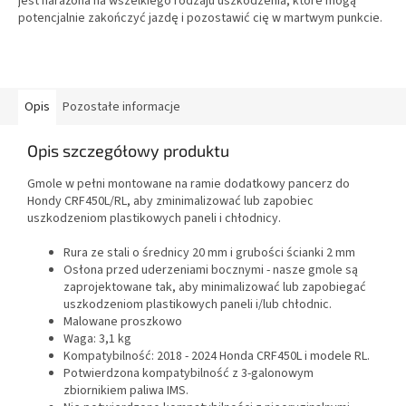
jest narażona na wszelkiego rodzaju uszkodzenia, które mogą
potencjalnie zakończyć jazdę i pozostawić cię w martwym punkcie.
Opis
Pozostałe informacje
Opis szczegółowy produktu
Gmole w pełni montowane na ramie dodatkowy pancerz do
Hondy CRF450L/RL, aby zminimalizować lub zapobiec
uszkodzeniom plastikowych paneli i chłodnicy.
Rura ze stali o średnicy 20 mm i grubości ścianki 2 mm
Osłona przed uderzeniami bocznymi - nasze gmole są
zaprojektowane tak, aby minimalizować lub zapobiegać
uszkodzeniom plastikowych paneli i/lub chłodnic.
Malowane proszkowo
Waga: 3,1 kg
Kompatybilność: 2018 - 2024 Honda CRF450L i modele RL.
Potwierdzona kompatybilność z 3-galonowym
zbiornikiem paliwa IMS.