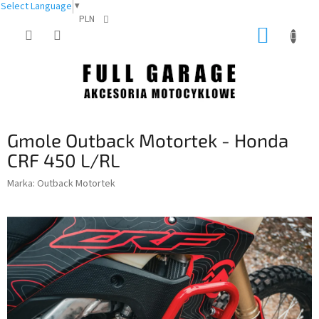
Select Language
▼
PLN
Przejść
KOSZY
do
treści
Gmole Outback Motortek - Honda
CRF 450 L/RL
Marka:
Outback Motortek