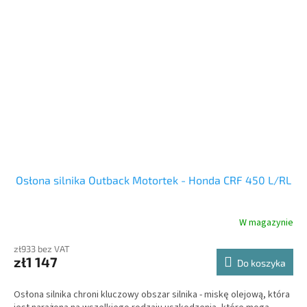
Osłona silnika Outback Motortek - Honda CRF 450 L/RL
W magazynie
zł933 bez VAT
zł1 147
Do koszyka
Osłona silnika chroni kluczowy obszar silnika - miskę olejową, która