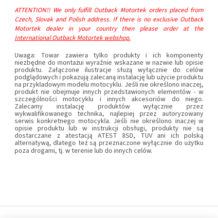
ATTENTION!! We only fulfill Outback Motortek orders placed from
Czech, Slovak and Polish address. If there is no exclusive Outback
Motortek dealer in your country then please order at the
International Outback Motortek webshop.
Uwaga: Towar zawiera tylko produkty i ich komponenty
niezbędne do montażui wyraźnie wskazane w nazwie lub opisie
produktu. Załączone ilustracje służą wyłącznie do celów
podglądowych i pokazują zalecaną instalację lub użycie produktu
na przykladowym modelu motocyklu. Jeśli nie określono inaczej,
produkt nie obejmuje innych przedstawionych elementów - w
szczególności motocyklu i innych akcesoriów do niego.
Zalecamy instalację produktów wyłącznie przez
wykwalifikowanego technika, najlepiej przez autoryzowany
serwis konkretnego motocykla. Jeśli nie określono inaczej w
opisie produktu lub w instrukcji obsługi, produkty nie są
dostarczane z atestacją ATEST 8SD, TUV ani ich polską
alternatywą, dlatego też są przeznaczone wyłącznie do użytku
poza drogami, tj. w terenie lub do innych celów.
S